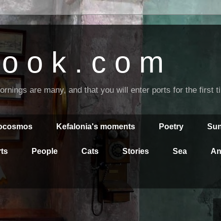
o o k . c o m
nings are many, and that you will enter ports for the first 
rocosmos
Kefalonia's moments
Poetry
Sun
ts
People
Cats
Stories
Sea
An