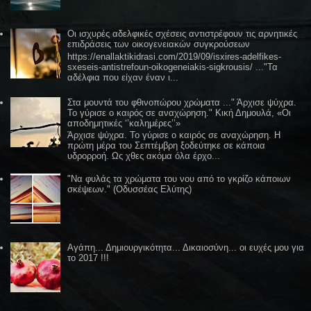
Οι ισχυρές αδελφικές σχέσεις αντιστρέφουν τις αρνητικές
επιδράσεις των οικογενειακών συγκρούσεων
https://enallaktikidrasi.com/2019/09/isxires-adelfikes-
sxeseis-antistrefoun-oikogeneiakis-sigkrousis/ ..."Τα
αδέλφια που είχαν έναν ι...
Στα μουντά του φθινοπώρου χρώματα ..." Άρχισε ψύχρα.
Το γύρισε ο καιρός σε αναχώρηση." Κική Δημουλά, «Οι
αποδημητικές ‘’καλημέρες’’»
Άρχισε ψύχρα. Το γύρισε ο καιρός σε αναχώρηση. Η
πρώτη μέρα του Σεπτέμβρη ξοδεύτηκε σε κάποια
υδρορροή. Ως χθες ακόμα όλα έρχο...
"Να φυλάς τα χρώματα του νου από το γκρίζο κάποιων
σκέψεων." (Οδυσσέας Ελύτης)
Αγάπη... Δημιουργικότητα... Δικαιοσύνη... οι ευχές μου για
το 2017 !!!