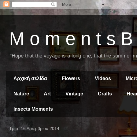
M o m e n t s B 
"Hope that the voyage is a long one, that the summer mor
Αρχική σελίδα
Flowers
Videos
Mic
Nature
Art
Vintage
Crafts
Hear
Insects Moments
Τρίτη 16 Δεκεμβρίου 2014