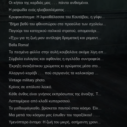
Οι κήποι της καρδιάς μας . . . πάντα ανθισμένοι.
Η ραψωδία ενός ηλιοβασιλέματος . . .
Κρυφοκοίταγμα: Η λιμνοθάλασσα του Κουτάβου, η γέφυ...
"Βήμα βαθύ του φθινοπώρου στα προαύλια των σχολείω...
Παγούρι του κατοχικού ιταλικού στρατού, απομεινάρι...
«Έχω για τη ζωή μιαν αντίληψη δραματική και ρομαντ...
Bella Roma!
Τα πεσμένα φύλλα στην αυλή κουβαλάνε ακόμα λίγη απ...
Σύμβολο ευλογίας και αφθονίας η αγελάδα συντροφεύε...
Έκρηξη ανοιξιάτικου χρώματος κι αρώματος μέσα στο...
Αλαργινό καράβι . . . πού σεργιανάς τα καλοκαίρια ...
Vintage military photo.
Κρίνος σε απόλυτο λευκό.
Κάθε άνθος είναι γνήσιος εκπρόσωπος της άνοιξης. Τ...
Λεπτομέρεια από κλαδί κυπαρισσιού.
Το γαϊδουράγκαθο, βρίσκεται παντού στον κόσμο. Είν...
Μια ματιά του κόσμου μας έσωθεν του ταραξάκου! . ....
Υμενόπτερο έντομο: Η ζωή του μικρή, ασήμαντη χρονι...