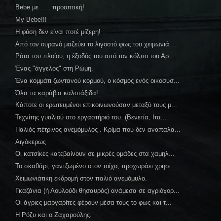
Bebe με . . . προοπτική!
My Bebe!!!
Η φύση δεν είναι ποτέ μίζερη!
Από τον ουρανό μαζεύει το λιγοστό φως του χειμωνιά...
Ρότα του πλοίου, η έξοδός του από τον κόλπο του Αρ...
Ένας "άγγελος" στη Ρώμη.
Ένα κομμάτι ζωντανού κορμού, ο κόσμος ενός οικοσυσ...
Όλα τα καράβια καλοτάξιδα!
Κάποτε οι ερωτευμένοι επικοινωνούσαν μεταξύ τους μ...
Τεχνίτης γυαλιού στο εργαστήριό του. (Βενετία, Ιτα...
Παλιός πέτρινος ανεμόμυλος . Κρίμα που δεν αναπαλα...
Αιγόκερως
Οι κατσίκες κατεβαίνουν σε μικρές ομάδες στα χαμηλ...
Το σκαθάρι, γαντζωμένο στον τοίχο, προχωράει χρησι...
Χειμωνιάτικη εκδρομή στον παλιό ανεμόμυλο.
Γκαζάνια (ή Λουλούδι θησαυρός) ανάμεσα σε αγριόχορ...
Οι άγριες μαργαρίτες φέρουν μέσα τους το φως και τ...
Η Ρόζυ και ο Ζαχαρούλης.