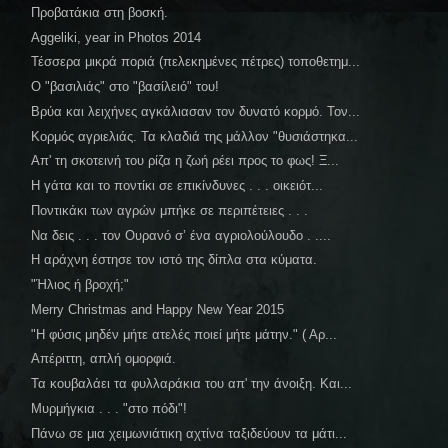
Προβατάκια στη βοσκή.
Aggeliki, year in Photos 2014
Τέσσερα μικρά ποριά (πελεκημένες πέτρες) τοποθετημ...
Ο "βασιλιάς" στο "βασίλειό" του!
Βρύα και λειχήνες αγκάλιασαν τον δυνατό κορμό. Τον...
Κορμός αγριελιάς. Τα κλαδιά της μάλλον "θυσιάστηκα...
Απ' τη σκοτεινή του ρίζα η ζωή ρέει προς το φως! Ξ...
Η γάτα και το ποντίκι σε επικίνδυνες . . . οικειότ...
Ποντικάκι των αγρών μπήκε σε περιπέτειες . . .
Να δεις . . . τον Ουρανό σ’ ένα αγριολούλουδο . ....
Η αράχνη έστησε τον ιστό της δίπλα στα κύματα.
"Ήλιος ή βροχή;"
Merry Christmas and Happy New Year 2015
"Η φύσις μηδέν μήτε ατελές ποιεί μήτε μάτην." ( Αρ...
Απέριττη, απλή ομορφιά.
Τα κουβαλάει τα φυλλαράκια του απ' την άνοιξη. Και...
Μυρμήγκια . . . "στο πόδι"!
Πάνω σε μια χειμωνιάτικη αχτίνα ταξιδεύουν τα μάτι...