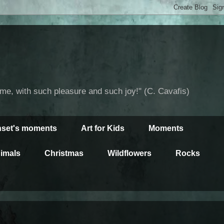
time, with such pleasure and such joy!" (C. Cavafis)
set's moments
Art for Kids
Moments
imals
Christmas
Wildflowers
Rocks