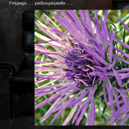
Υπέροχα . . . γαϊδουράγκαθα . . .