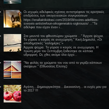
Οι ισχυρές αδελφικές σχέσεις αντιστρέφουν τις αρνητικές
επιδράσεις των οικογενειακών συγκρούσεων
https://enallaktikidrasi.com/2019/09/isxires-adelfikes-
sxeseis-antistrefoun-oikogeneiakis-sigkrousis/ ..."Τα
αδέλφια που είχαν έναν ι...
Στα μουντά του φθινοπώρου χρώματα ..." Άρχισε ψύχρα.
Το γύρισε ο καιρός σε αναχώρηση." Κική Δημουλά, «Οι
αποδημητικές ‘’καλημέρες’’»
Άρχισε ψύχρα. Το γύρισε ο καιρός σε αναχώρηση. Η
πρώτη μέρα του Σεπτέμβρη ξοδεύτηκε σε κάποια
υδρορροή. Ως χθες ακόμα όλα έρχο...
"Να φυλάς τα χρώματα του νου από το γκρίζο κάποιων
σκέψεων." (Οδυσσέας Ελύτης)
Αγάπη... Δημιουργικότητα... Δικαιοσύνη... οι ευχές μου για
το 2017 !!!