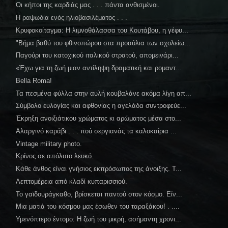
Οι κήποι της καρδιάς μας . . . πάντα ανθισμένοι.
Η ραψωδία ενός ηλιοβασιλέματος . . .
Κρυφοκοίταγμα: Η λιμνοθάλασσα του Κουτάβου, η γέφυ...
"Βήμα βαθύ του φθινοπώρου στα προαύλια των σχολείω...
Παγούρι του κατοχικού ιταλικού στρατού, απομεινάρι...
«Έχω για τη ζωή μιαν αντίληψη δραματική και ρομαντ...
Bella Roma!
Τα πεσμένα φύλλα στην αυλή κουβαλάνε ακόμα λίγη απ...
Σύμβολο ευλογίας και αφθονίας η αγελάδα συντροφεύε...
Έκρηξη ανοιξιάτικου χρώματος κι αρώματος μέσα στο...
Αλαργινό καράβι . . . πού σεργιανάς τα καλοκαίρια ...
Vintage military photo.
Κρίνος σε απόλυτο λευκό.
Κάθε άνθος είναι γνήσιος εκπρόσωπος της άνοιξης. Τ...
Λεπτομέρεια από κλαδί κυπαρισσιού.
Το γαϊδουράγκαθο, βρίσκεται παντού στον κόσμο. Είν...
Μια ματιά του κόσμου μας έσωθεν του ταραξάκου! . ....
Υμενόπτερο έντομο: Η ζωή του μικρή, ασήμαντη χρονι...