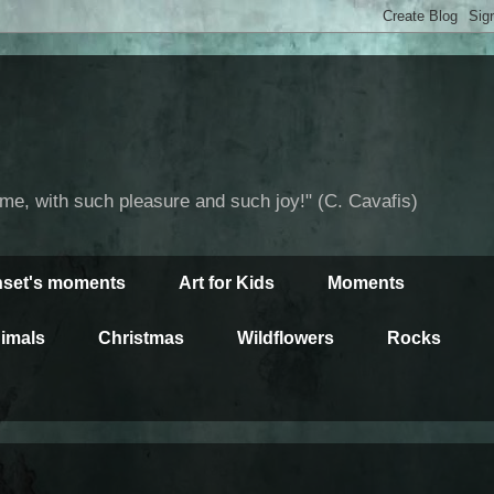
time, with such pleasure and such joy!" (C. Cavafis)
set's moments
Art for Kids
Moments
imals
Christmas
Wildflowers
Rocks