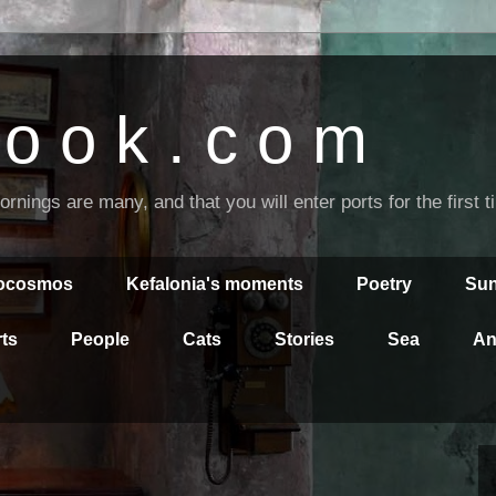
o o k . c o m
nings are many, and that you will enter ports for the first 
rocosmos
Kefalonia's moments
Poetry
Sun
ts
People
Cats
Stories
Sea
An