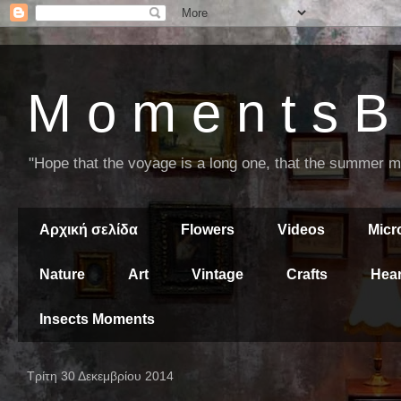
M o m e n t s B 
"Hope that the voyage is a long one, that the summer mor
Αρχική σελίδα
Flowers
Videos
Mic
Nature
Art
Vintage
Crafts
Hear
Insects Moments
Τρίτη 30 Δεκεμβρίου 2014