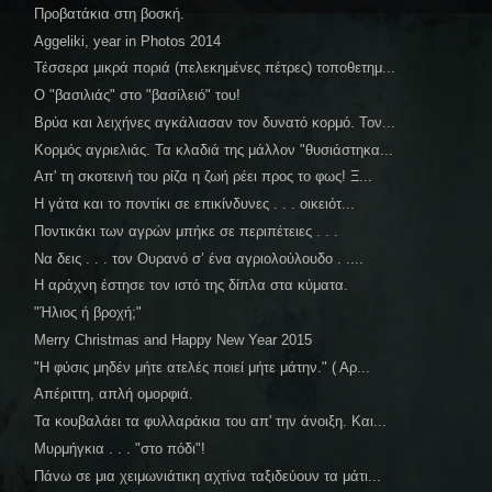
Προβατάκια στη βοσκή.
Aggeliki, year in Photos 2014
Τέσσερα μικρά ποριά (πελεκημένες πέτρες) τοποθετημ...
Ο "βασιλιάς" στο "βασίλειό" του!
Βρύα και λειχήνες αγκάλιασαν τον δυνατό κορμό. Τον...
Κορμός αγριελιάς. Τα κλαδιά της μάλλον "θυσιάστηκα...
Απ' τη σκοτεινή του ρίζα η ζωή ρέει προς το φως! Ξ...
Η γάτα και το ποντίκι σε επικίνδυνες . . . οικειότ...
Ποντικάκι των αγρών μπήκε σε περιπέτειες . . .
Να δεις . . . τον Ουρανό σ’ ένα αγριολούλουδο . ....
Η αράχνη έστησε τον ιστό της δίπλα στα κύματα.
"Ήλιος ή βροχή;"
Merry Christmas and Happy New Year 2015
"Η φύσις μηδέν μήτε ατελές ποιεί μήτε μάτην." ( Αρ...
Απέριττη, απλή ομορφιά.
Τα κουβαλάει τα φυλλαράκια του απ' την άνοιξη. Και...
Μυρμήγκια . . . "στο πόδι"!
Πάνω σε μια χειμωνιάτικη αχτίνα ταξιδεύουν τα μάτι...