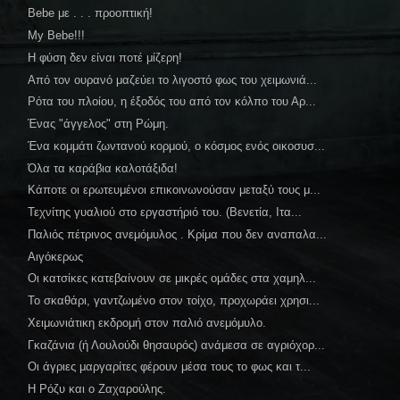
Bebe με . . . προοπτική!
My Bebe!!!
Η φύση δεν είναι ποτέ μίζερη!
Από τον ουρανό μαζεύει το λιγοστό φως του χειμωνιά...
Ρότα του πλοίου, η έξοδός του από τον κόλπο του Αρ...
Ένας "άγγελος" στη Ρώμη.
Ένα κομμάτι ζωντανού κορμού, ο κόσμος ενός οικοσυσ...
Όλα τα καράβια καλοτάξιδα!
Κάποτε οι ερωτευμένοι επικοινωνούσαν μεταξύ τους μ...
Τεχνίτης γυαλιού στο εργαστήριό του. (Βενετία, Ιτα...
Παλιός πέτρινος ανεμόμυλος . Κρίμα που δεν αναπαλα...
Αιγόκερως
Οι κατσίκες κατεβαίνουν σε μικρές ομάδες στα χαμηλ...
Το σκαθάρι, γαντζωμένο στον τοίχο, προχωράει χρησι...
Χειμωνιάτικη εκδρομή στον παλιό ανεμόμυλο.
Γκαζάνια (ή Λουλούδι θησαυρός) ανάμεσα σε αγριόχορ...
Οι άγριες μαργαρίτες φέρουν μέσα τους το φως και τ...
Η Ρόζυ και ο Ζαχαρούλης.