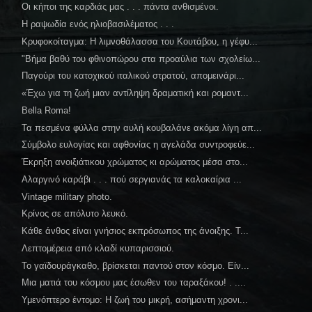
Οι κήποι της καρδιάς μας . . . πάντα ανθισμένοι.
Η ραψωδία ενός ηλιοβασιλέματος . . .
Κρυφοκοίταγμα: Η λιμνοθάλασσα του Κουτάβου, η γέφυ...
"Βήμα βαθύ του φθινοπώρου στα προαύλια των σχολείω...
Παγούρι του κατοχικού ιταλικού στρατού, απομεινάρι...
«Έχω για τη ζωή μιαν αντίληψη δραματική και ρομαντ...
Bella Roma!
Τα πεσμένα φύλλα στην αυλή κουβαλάνε ακόμα λίγη απ...
Σύμβολο ευλογίας και αφθονίας η αγελάδα συντροφεύε...
Έκρηξη ανοιξιάτικου χρώματος κι αρώματος μέσα στο...
Αλαργινό καράβι . . . πού σεργιανάς τα καλοκαίρια ...
Vintage military photo.
Κρίνος σε απόλυτο λευκό.
Κάθε άνθος είναι γνήσιος εκπρόσωπος της άνοιξης. Τ...
Λεπτομέρεια από κλαδί κυπαρισσιού.
Το γαϊδουράγκαθο, βρίσκεται παντού στον κόσμο. Είν...
Μια ματιά του κόσμου μας έσωθεν του ταραξάκου! . ....
Υμενόπτερο έντομο: Η ζωή του μικρή, ασήμαντη χρονι...