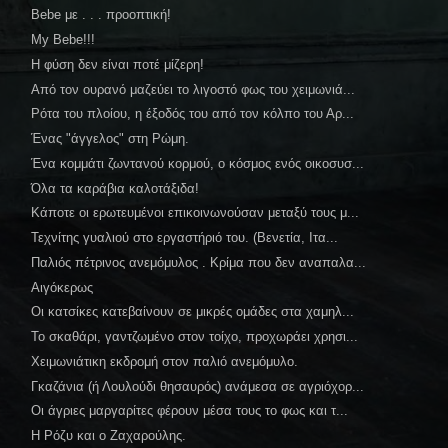
Bebe με . . . προοπτική!
My Bebe!!!
Η φύση δεν είναι ποτέ μίζερη!
Από τον ουρανό μαζεύει το λιγοστό φως του χειμωνιά...
Ρότα του πλοίου, η έξοδός του από τον κόλπο του Αρ...
Ένας "άγγελος" στη Ρώμη.
Ένα κομμάτι ζωντανού κορμού, ο κόσμος ενός οικοσυσ...
Όλα τα καράβια καλοτάξιδα!
Κάποτε οι ερωτευμένοι επικοινωνούσαν μεταξύ τους μ...
Τεχνίτης γυαλιού στο εργαστήριό του. (Βενετία, Ιτα...
Παλιός πέτρινος ανεμόμυλος . Κρίμα που δεν αναπαλα...
Αιγόκερως
Οι κατσίκες κατεβαίνουν σε μικρές ομάδες στα χαμηλ...
Το σκαθάρι, γαντζωμένο στον τοίχο, προχωράει χρησι...
Χειμωνιάτικη εκδρομή στον παλιό ανεμόμυλο.
Γκαζάνια (ή Λουλούδι θησαυρός) ανάμεσα σε αγριόχορ...
Οι άγριες μαργαρίτες φέρουν μέσα τους το φως και τ...
Η Ρόζυ και ο Ζαχαρούλης.