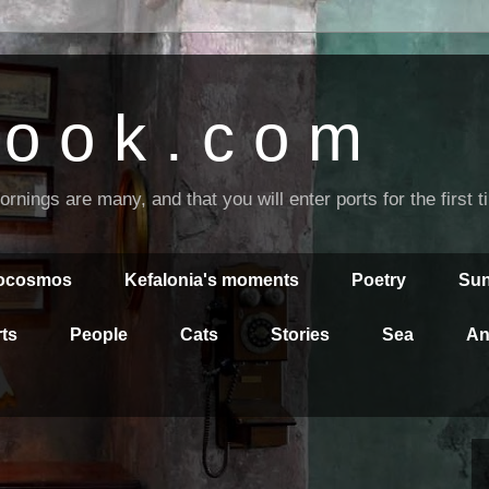
o o k . c o m
nings are many, and that you will enter ports for the first 
rocosmos
Kefalonia's moments
Poetry
Sun
ts
People
Cats
Stories
Sea
An