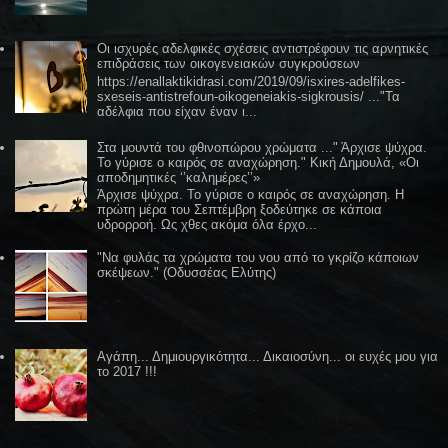
Οι ισχυρές αδελφικές σχέσεις αντιστρέφουν τις αρνητικές
επιδράσεις των οικογενειακών συγκρούσεων
https://enallaktikidrasi.com/2019/09/isxires-adelfikes-
sxeseis-antistrefoun-oikogeneiakis-sigkrousis/ ..."Τα
αδέλφια που είχαν έναν ι...
Στα μουντά του φθινοπώρου χρώματα ..." Άρχισε ψύχρα.
Το γύρισε ο καιρός σε αναχώρηση." Κική Δημουλά, «Οι
αποδημητικές ‘’καλημέρες’’»
Άρχισε ψύχρα. Το γύρισε ο καιρός σε αναχώρηση. Η
πρώτη μέρα του Σεπτέμβρη ξοδεύτηκε σε κάποια
υδρορροή. Ως χθες ακόμα όλα έρχο...
"Να φυλάς τα χρώματα του νου από το γκρίζο κάποιων
σκέψεων." (Οδυσσέας Ελύτης)
Αγάπη... Δημιουργικότητα... Δικαιοσύνη... οι ευχές μου για
το 2017 !!!