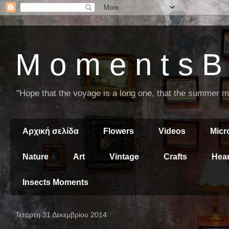
M o m e n t s B 
"Hope that the voyage is a long one, that the summer mor
Αρχική σελίδα
Flowers
Videos
Mic
Nature
Art
Vintage
Crafts
Hear
Insects Moments
Τετάρτη 31 Δεκεμβρίου 2014