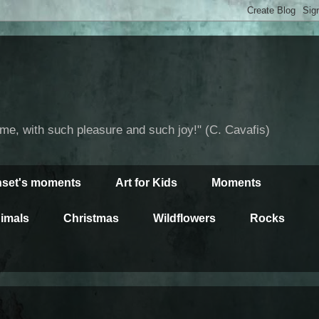
time, with such pleasure and such joy!" (C. Cavafis)
set's moments
Art for Kids
Moments
imals
Christmas
Wildflowers
Rocks