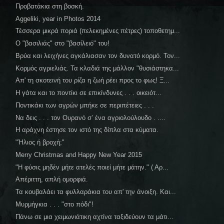
Προβατάκια στη βοσκή.
Aggeliki, year in Photos 2014
Τέσσερα μικρά ποριά (πελεκημένες πέτρες) τοποθετημ...
Ο "βασιλιάς" στο "βασίλειό" του!
Βρύα και λειχήνες αγκάλιασαν τον δυνατό κορμό. Τον...
Κορμός αγριελιάς. Τα κλαδιά της μάλλον "θυσιάστηκα...
Απ' τη σκοτεινή του ρίζα η ζωή ρέει προς το φως! Ξ...
Η γάτα και το ποντίκι σε επικίνδυνες . . . οικειότ...
Ποντικάκι των αγρών μπήκε σε περιπέτειες . . .
Να δεις . . . τον Ουρανό σ’ ένα αγριολούλουδο . ....
Η αράχνη έστησε τον ιστό της δίπλα στα κύματα.
"Ήλιος ή βροχή;"
Merry Christmas and Happy New Year 2015
"Η φύσις μηδέν μήτε ατελές ποιεί μήτε μάτην." ( Αρ...
Απέριττη, απλή ομορφιά.
Τα κουβαλάει τα φυλλαράκια του απ' την άνοιξη. Και...
Μυρμήγκια . . . "στο πόδι"!
Πάνω σε μια χειμωνιάτικη αχτίνα ταξιδεύουν τα μάτι...