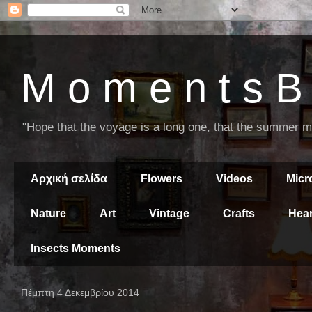
M o m e n t s B 
"Hope that the voyage is a long one, that the summer mor
Αρχική σελίδα
Flowers
Videos
Mic
Nature
Art
Vintage
Crafts
Hear
Insects Moments
Πέμπτη 4 Δεκεμβρίου 2014