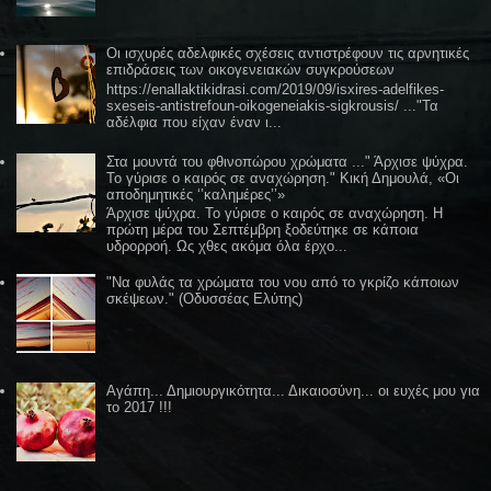
Οι ισχυρές αδελφικές σχέσεις αντιστρέφουν τις αρνητικές
επιδράσεις των οικογενειακών συγκρούσεων
https://enallaktikidrasi.com/2019/09/isxires-adelfikes-
sxeseis-antistrefoun-oikogeneiakis-sigkrousis/ ..."Τα
αδέλφια που είχαν έναν ι...
Στα μουντά του φθινοπώρου χρώματα ..." Άρχισε ψύχρα.
Το γύρισε ο καιρός σε αναχώρηση." Κική Δημουλά, «Οι
αποδημητικές ‘’καλημέρες’’»
Άρχισε ψύχρα. Το γύρισε ο καιρός σε αναχώρηση. Η
πρώτη μέρα του Σεπτέμβρη ξοδεύτηκε σε κάποια
υδρορροή. Ως χθες ακόμα όλα έρχο...
"Να φυλάς τα χρώματα του νου από το γκρίζο κάποιων
σκέψεων." (Οδυσσέας Ελύτης)
Αγάπη... Δημιουργικότητα... Δικαιοσύνη... οι ευχές μου για
το 2017 !!!