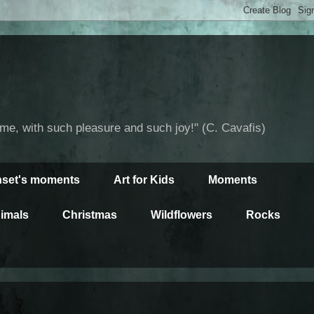
time, with such pleasure and such joy!" (C. Cavafis)
set's moments
Art for Kids
Moments
imals
Christmas
Wildflowers
Rocks