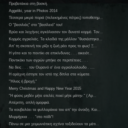
Προβατάκια στη βοσκή.
Aggeliki, year in Photos 2014
Τέσσερα μικρά ποριά (πελεκημένες πέτρες) τοποθετημ...
Ο "βασιλιάς" στο "βασίλειό" του!
Βρύα και λειχήνες αγκάλιασαν τον δυνατό κορμό. Τον...
Κορμός αγριελιάς. Τα κλαδιά της μάλλον "θυσιάστηκα...
Απ' τη σκοτεινή του ρίζα η ζωή ρέει προς το φως! Ξ...
Η γάτα και το ποντίκι σε επικίνδυνες . . . οικειότ...
Ποντικάκι των αγρών μπήκε σε περιπέτειες . . .
Να δεις . . . τον Ουρανό σ’ ένα αγριολούλουδο . ....
Η αράχνη έστησε τον ιστό της δίπλα στα κύματα.
"Ήλιος ή βροχή;"
Merry Christmas and Happy New Year 2015
"Η φύσις μηδέν μήτε ατελές ποιεί μήτε μάτην." ( Αρ...
Απέριττη, απλή ομορφιά.
Τα κουβαλάει τα φυλλαράκια του απ' την άνοιξη. Και...
Μυρμήγκια . . . "στο πόδι"!
Πάνω σε μια χειμωνιάτικη αχτίνα ταξιδεύουν τα μάτι...