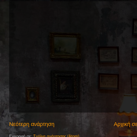
Νεότερη ανάρτηση
Αρχική σ
Εγγραφή σε:
Σχόλια ανάρτησης (Atom)