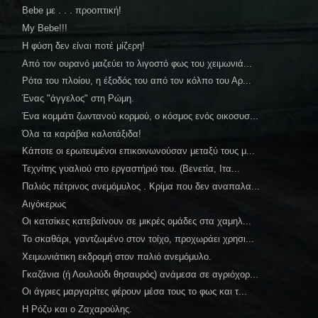
Bebe με . . . προοπτική!
My Bebe!!!
Η φύση δεν είναι ποτέ μίζερη!
Από τον ουρανό μαζεύει το λιγοστό φως του χειμωνιά...
Ρότα του πλοίου, η έξοδός του από τον κόλπο του Αρ...
Ένας "άγγελος" στη Ρώμη.
Ένα κομμάτι ζωντανού κορμού, ο κόσμος ενός οικοσυσ...
Όλα τα καράβια καλοτάξιδα!
Κάποτε οι ερωτευμένοι επικοινωνούσαν μεταξύ τους μ...
Τεχνίτης γυαλιού στο εργαστήριό του. (Βενετία, Ιτα...
Παλιός πέτρινος ανεμόμυλος . Κρίμα που δεν αναπαλα...
Αιγόκερως
Οι κατσίκες κατεβαίνουν σε μικρές ομάδες στα χαμηλ...
Το σκαθάρι, γαντζωμένο στον τοίχο, προχωράει χρησι...
Χειμωνιάτικη εκδρομή στον παλιό ανεμόμυλο.
Γκαζάνια (ή Λουλούδι θησαυρός) ανάμεσα σε αγριόχορ...
Οι άγριες μαργαρίτες φέρουν μέσα τους το φως και τ...
Η Ρόζυ και ο Ζαχαρούλης.