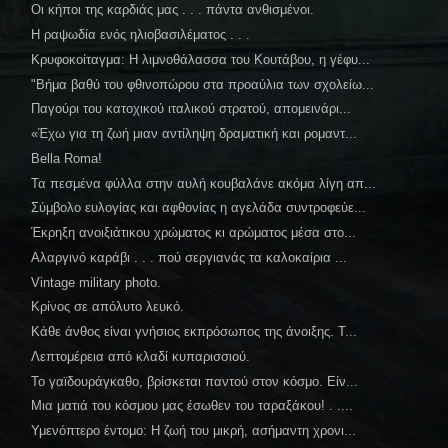
Οι κήποι της καρδιάς μας . . . πάντα ανθισμένοι.
Η ραψωδία ενός ηλιοβασιλέματος . . .
Κρυφοκοίταγμα: Η λιμνοθάλασσα του Κουτάβου, η γέφυ...
"Βήμα βαθύ του φθινοπώρου στα προαύλια των σχολείω...
Παγούρι του κατοχικού ιταλικού στρατού, απομεινάρι...
«Έχω για τη ζωή μιαν αντίληψη δραματική και ρομαντ...
Bella Roma!
Τα πεσμένα φύλλα στην αυλή κουβαλάνε ακόμα λίγη απ...
Σύμβολο ευλογίας και αφθονίας η αγελάδα συντροφεύε...
Έκρηξη ανοιξιάτικου χρώματος κι αρώματος μέσα στο...
Αλαργινό καράβι . . . πού σεργιανάς τα καλοκαίρια ...
Vintage military photo.
Κρίνος σε απόλυτο λευκό.
Κάθε άνθος είναι γνήσιος εκπρόσωπος της άνοιξης. Τ...
Λεπτομέρεια από κλαδί κυπαρισσιού.
Το γαϊδουράγκαθο, βρίσκεται παντού στον κόσμο. Είν...
Μια ματιά του κόσμου μας έσωθεν του ταραξάκου! . ....
Υμενόπτερο έντομο: Η ζωή του μικρή, ασήμαντη χρονι...