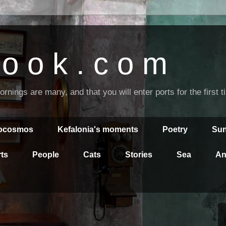
o o k . c o m
nings are many, and that you will enter ports for the first 
rocosmos
Kefalonia's moments
Poetry
Sun
ts
People
Cats
Stories
Sea
An