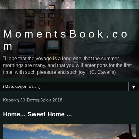
M o m e n t s B o o k . c o
m
"Hope that the voyage is a long one, that the summer
mornings are many, and that you will enter ports for the first
time, with such pleasure and such joy!" (C. Cavafis)
▼
Κυριακή 30 Σεπτεμβρίου 2018
Home... Sweet Home ...