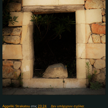
Aggeliki Strakatou
στις
23:24
Δεν υπάρχουν σχόλια: