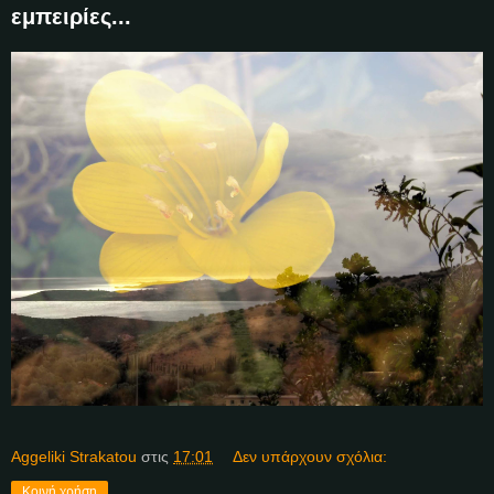
εμπειρίες...
Aggeliki Strakatou
στις
17:01
Δεν υπάρχουν σχόλια:
Κοινή χρήση