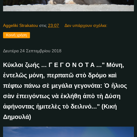
Aggeliki Strakatou
στις
23:07
Δεν υπάρχουν σχόλια:
Κοινή χρήση
Δευτέρα 24 Σεπτεμβρίου 2018
Κύκλοι ζωής ... Γ Ε Γ Ο Ν Ο Τ Α ..." Μόνη,
ἐντελῶς μόνη, περπατῶ στὸ δρόμο καὶ
πέφτω πάνω σὲ μεγάλα γεγονότα: Ὁ ἥλιος
σὰν ἐπειγόντως νὰ ἐκλήθη ἀπὸ τὴ Δύση
ἀφήνοντας ἡμιτελὲς τὸ δειλινό..." (Κική
Δημουλά)