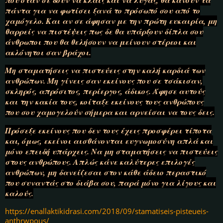
πάντα για να φωτίσει ξανά το πρόσωπό σου από το
χαμόγελο. Και αν σε άφησαν με την πρώτη ευκαιρία, μη
θαρρείς να πιστέψεις πως δε θα υπάρξουν δίπλα σου
άνθρωποι που θα θελήσουν να μείνουν στέρεοι και
ακλόνητοι σαν βράχοι.
Μη σταματήσεις να πιστεύεις στην καλή καρδιά των
ανθρώπων. Μη γίνεις σαν εκείνους που σε τσάκισαν,
σκληρός, απρόσιτος, περίεργος, άδικος. Άφησε αυτούς
και την κακία τους, κοίταξε εκείνους τους ανθρώπους
που σου χαμογελούν σήμερα και αρνείσαι να τους δεις.
Πρόσεξε εκείνους που δεν τους έχεις προσφέρει τίποτα
και, όμως, εκείνοι αισθάνονται ευγνωμοσύνη απλά και
μόνο επειδή υπάρχεις. Να μη σταματήσεις να πιστεύεις
στους ανθρώπους. Απλώς κάνε καλύτερες επιλογές
ανθρώπων, μη δανείζεσαι στον κάθε άδειο περαστικό
που συναντάς στο διάβα σου, παρά μόνο για λίγους και
καλούς.
https://enallaktikidrasi.com/2018/09/stamatiseis-pisteueis-
anthrwpous/