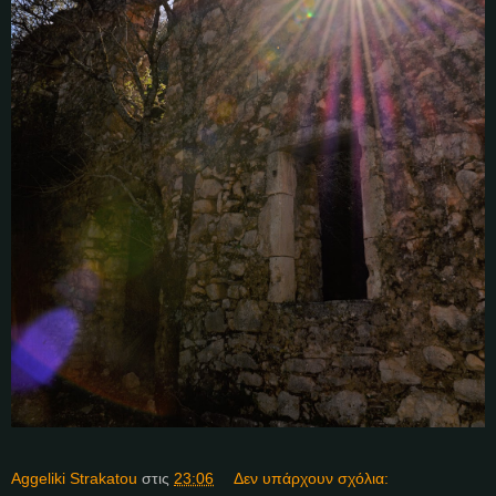
Aggeliki Strakatou
στις
23:06
Δεν υπάρχουν σχόλια: