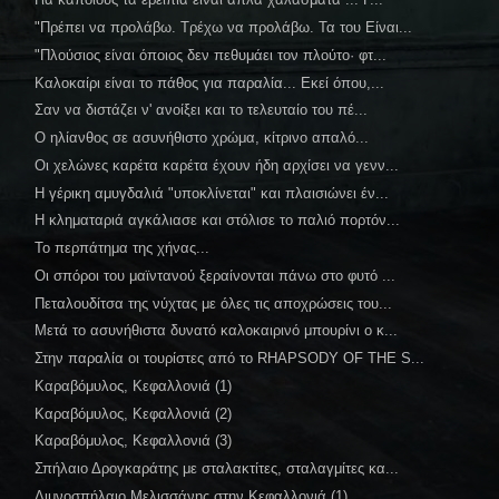
"Πρέπει να προλάβω. Τρέχω να προλάβω. Τα του Είναι...
"Πλούσιος είναι όποιος δεν πεθυμάει τον πλούτο· φτ...
Καλοκαίρι είναι το πάθος για παραλία... Εκεί όπου,...
Σαν να διστάζει ν' ανοίξει και το τελευταίο του πέ...
Ο ηλίανθος σε ασυνήθιστο χρώμα, κίτρινο απαλό...
Οι χελώνες καρέτα καρέτα έχουν ήδη αρχίσει να γενν...
Η γέρικη αμυγδαλιά "υποκλίνεται" και πλαισιώνει έν...
Η κληματαριά αγκάλιασε και στόλισε το παλιό πορτόν...
Το περπάτημα της χήνας...
Οι σπόροι του μαϊντανού ξεραίνονται πάνω στο φυτό ...
Πεταλουδίτσα της νύχτας με όλες τις αποχρώσεις του...
Μετά το ασυνήθιστα δυνατό καλοκαιρινό μπουρίνι ο κ...
Στην παραλία οι τουρίστες από το RHAPSODY OF THE S...
Καραβόμυλος, Κεφαλλονιά (1)
Καραβόμυλος, Κεφαλλονιά (2)
Καραβόμυλος, Κεφαλλονιά (3)
Σπήλαιο Δρογκαράτης με σταλακτίτες, σταλαγμίτες κα...
Λιμνοσπήλαιο Μελισσάνης στην Κεφαλλονιά (1)