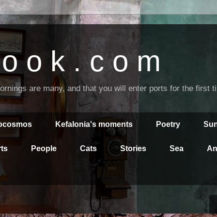
o o k . c o m
nings are many, and that you will enter ports for the first 
rocosmos
Kefalonia's moments
Poetry
Sun
ts
People
Cats
Stories
Sea
An