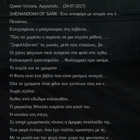
Queen Victoria, Αργοστόλι... (24-07-2017)
SHENANDOAH OF SARK: Ένα ιστιοφόρο με ιστορία στο λ...
Πετούνιες ...
Ευτυχισμένος ο μπάμπουρας στη λεβάντα...
"Πώς να χωρέσει ο ουρανός σε μια κοχύλα ρόδινη.......
"Ξεφυλλίζοντας" τις γωνιές, μετά τους ελαιώνες, βο...
Οι χήνες ψάχνουν σκιά ανάμεσα στα φυτά στις όχθες ...
Καλοκαιρινό τριαντάφυλλο ... Φυλλορροεί πριν ακόμα...
Το κοχύλι και τα χρώματα ...
Η Φύση είναι ένα βιβλίο που είναι μονίμως ανοιχτό,...
Όλα τα χρώματα είναι φίλοι των γειτόνων τους και ε...
Χωρίς σχόλια...
Άνθος από εδώδιμο κολοκυθάκι...
Ο μικρούλης Μπελάς κοιμάται στο κουτί του...
Η κατσίκα στη στέγη...
Σε ασημί χρωματικούς τόνους η όμορφη πεταλούδα της...
Ένα μικρό έντομο, που έχει πολλές ομοιότητες με τη...
Με το μυαλό και την ψυχή στον χώρο της φαντασίας κ...