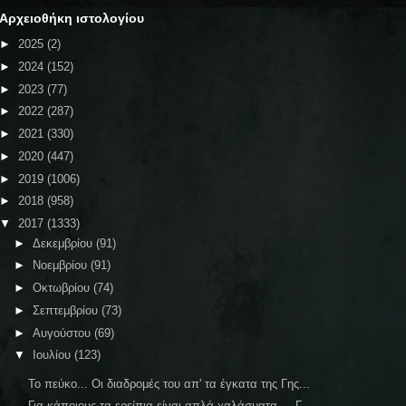
Αρχειοθήκη ιστολογίου
►
2025
(2)
►
2024
(152)
►
2023
(77)
►
2022
(287)
►
2021
(330)
►
2020
(447)
►
2019
(1006)
►
2018
(958)
▼
2017
(1333)
►
Δεκεμβρίου
(91)
►
Νοεμβρίου
(91)
►
Οκτωβρίου
(74)
►
Σεπτεμβρίου
(73)
►
Αυγούστου
(69)
▼
Ιουλίου
(123)
Το πεύκο... Οι διαδρομές του απ' τα έγκατα της Γης...
Για κάποιους τα ερείπια είναι απλά χαλάσματα ... Γ...