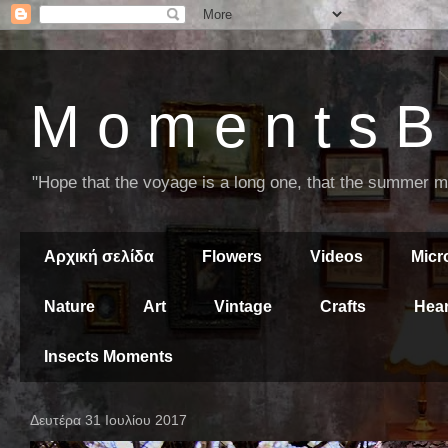
M o m e n t s B 
"Hope that the voyage is a long one, that the summer mor
Αρχική σελίδα
Flowers
Videos
Mic
Nature
Art
Vintage
Crafts
Hear
Insects Moments
Δευτέρα 31 Ιουλίου 2017