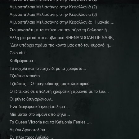
Λιμνοσπήλαιο Μελισσάνης στην Κεφαλλονιά (2)
Λιμνοσπήλαιο Μελισσάνης στην Κεφαλλονιά (3)
Λιμνοσπήλαιο Μελισσάνης στην Κεφαλλονιά: Η μαγεία ...
Στο μονοπάτι με τα πεύκα και την αύρα τη θαλασσινή...
Άλλη μια ματιά στο επιβλητικό SHENANDOAH OF SARK, ...
"Δεν υπάρχει πράμα πιο κοντά μας από τον ουρανό· η...
Colourful ...
Καθρέφτισμα...
Το κοχύλι και το παιχνίδι με τα χρώματα...
Τζιτζίκια ντουέτο...
Τζίτζικας... Ο τραγουδιστής του καλοκαιριού...
Ο τζίτζικας σε απόλυτη χρωματική αρμονία με το ξύλ...
Οι μύγες ζευγαρώνουν...
Ένα διαφορετικό ηλιοβασίλεμα...
Μια ματιά στο λιμάνι από ψηλά...
Το Queen Victoria και τα Kefalonia Ferries ....
Λιμάνι Αργοστολίου...
Εν πλω προς Ληξούρι...