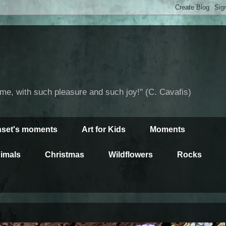
time, with such pleasure and such joy!" (C. Cavafis)
set's moments
Art for Kids
Moments
imals
Christmas
Wildflowers
Rocks