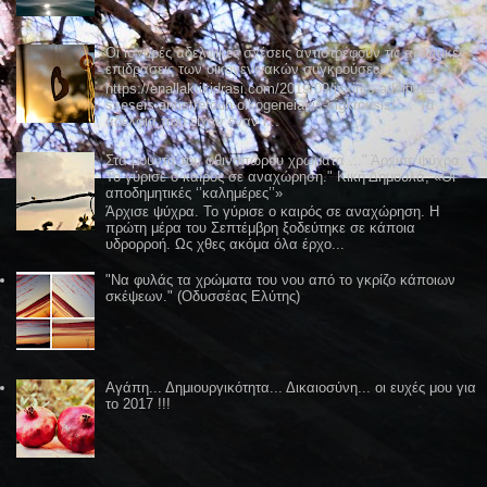
Οι ισχυρές αδελφικές σχέσεις αντιστρέφουν τις αρνητικές
επιδράσεις των οικογενειακών συγκρούσεων
https://enallaktikidrasi.com/2019/09/isxires-adelfikes-
sxeseis-antistrefoun-oikogeneiakis-sigkrousis/ ..."Τα
αδέλφια που είχαν έναν ι...
Στα μουντά του φθινοπώρου χρώματα ..." Άρχισε ψύχρα.
Το γύρισε ο καιρός σε αναχώρηση." Κική Δημουλά, «Οι
αποδημητικές ‘’καλημέρες’’»
Άρχισε ψύχρα. Το γύρισε ο καιρός σε αναχώρηση. Η
πρώτη μέρα του Σεπτέμβρη ξοδεύτηκε σε κάποια
υδρορροή. Ως χθες ακόμα όλα έρχο...
"Να φυλάς τα χρώματα του νου από το γκρίζο κάποιων
σκέψεων." (Οδυσσέας Ελύτης)
Αγάπη... Δημιουργικότητα... Δικαιοσύνη... οι ευχές μου για
το 2017 !!!