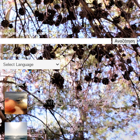
Αναζήτηση αυτού του ιστολογίου
Translate
Powered by
Translate
Δημοφιλείς αναρτήσεις
Μια αστραπή η ζωή μας... μα προλαβαίνουμε. (Νίκος
Καζαντζάκης)....................... 2025 ΕΥΧΕΣ για
....ΦΩΣ...ΥΓΕΙΑ...ΑΓΑΠΗ...ΑΦΘΟΝΙΑ...
" Τι γνώμη έχω για το Δυτικό πολιτισμό; Νομίζω πως θα
ήταν καλή ιδέα. " Μαχάτμα Γκάντι