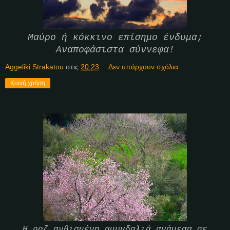
Μαύρο ή κόκκινο επίσημο ένδυμα;
Αναποφάσιστα σύννεφα!
Aggeliki Strakatou
στις
20:23
Δεν υπάρχουν σχόλια:
Κοινή χρήση
Η ροζ ανθισμένη αμυγδαλιά ανάμεσα σε