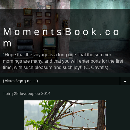
M o m e n t s B o o k . c o
m
"Hope that the voyage is a long one, that the summer
mornings are many, and that you will enter ports for the first
time, with such pleasure and such joy!" (C. Cavafis)
▼
Τρίτη 28 Ιανουαρίου 2014