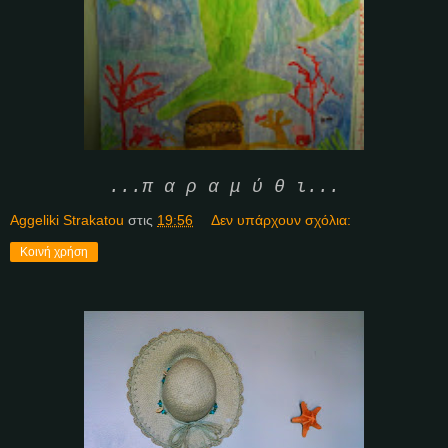
...π α ρ α μ ύ θ ι...
Aggeliki Strakatou
στις
19:56
Δεν υπάρχουν σχόλια:
Κοινή χρήση