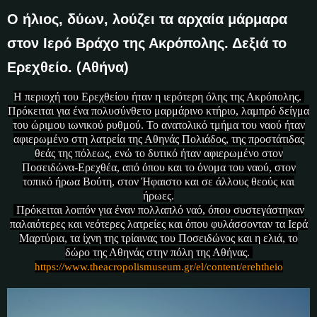
Ο ήλιος, δύων, λούζει τα αρχαία μάρμαρα
στον Ιερό Βράχο της Ακρόπολης. Δεξιά το
Ερεχθείο. (Αθήνα)
Η περιοχή του Ερεχθείου ήταν η ιερότερη όλης της Ακρόπολης.
Πρόκειται για ένα πολυσύνθετο μαρμάρινο κτήριο, λαμπρό δείγμα
του ώριμου ιωνικού ρυθμού. Το ανατολικό τμήμα του ναού ήταν
αφιερωμένο στη λατρεία της Αθηνάς Πολιάδος, της προστάτιδας
θεάς της πόλεως, ενώ το δυτικό ήταν αφιερωμένο στον
Ποσειδώνα-Ερεχθέα, από όπου και το όνομα του ναού, στον
τοπικό ήρωα Βούτη, στον Ήφαιστο και σε άλλους θεούς και
ήρωες.
Πρόκειται λοιπόν για έναν πολλαπλό ναό, όπου συστεγάστηκαν
παλαιότερες και νεότερες λατρείες και όπου φυλάσσονταν τα Ιερά
Μαρτύρια, τα ίχνη της τρίαινας του Ποσειδώνος και η ελιά, το
δώρο της Αθηνάς στην πόλη της Αθήνας.
h
ttps://www.theacropolismuseum.gr/el/content/erehtheio