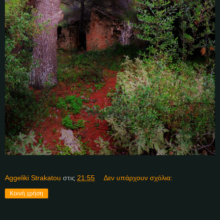
Aggeliki Strakatou
στις
21:55
Δεν υπάρχουν σχόλια:
Κοινή χρήση