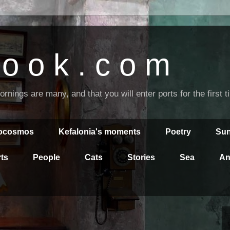
o o k . c o m
nings are many, and that you will enter ports for the first 
rocosmos
Kefalonia's moments
Poetry
Sun
ts
People
Cats
Stories
Sea
An