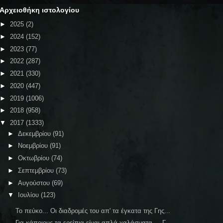
Αρχειοθήκη ιστολογίου
►
2025
(2)
►
2024
(152)
►
2023
(77)
►
2022
(287)
►
2021
(330)
►
2020
(447)
►
2019
(1006)
►
2018
(958)
▼
2017
(1333)
►
Δεκεμβρίου
(91)
►
Νοεμβρίου
(91)
►
Οκτωβρίου
(74)
►
Σεπτεμβρίου
(73)
►
Αυγούστου
(69)
▼
Ιουλίου
(123)
Το πεύκο... Οι διαδρομές του απ' τα έγκατα της Γης...
Για κάποιους τα ερείπια είναι απλά χαλάσματα ... Γ...