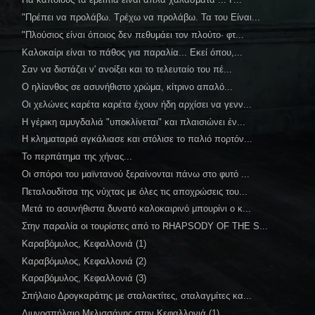
"Πρέπει να προλάβω. Τρέχω να προλάβω. Τα του Είναι...
"Πλούσιος είναι όποιος δεν πεθυμάει τον πλούτο· φτ...
Καλοκαίρι είναι το πάθος για παραλία... Εκεί όπου,...
Σαν να διστάζει ν' ανοίξει και το τελευταίο του πέ...
Ο ηλίανθος σε ασυνήθιστο χρώμα, κίτρινο απαλό...
Οι χελώνες καρέτα καρέτα έχουν ήδη αρχίσει να γενν...
Η γέρικη αμυγδαλιά "υποκλίνεται" και πλαισιώνει έν...
Η κληματαριά αγκάλιασε και στόλισε το παλιό πορτόν...
Το περπάτημα της χήνας...
Οι σπόροι του μαϊντανού ξεραίνονται πάνω στο φυτό ...
Πεταλουδίτσα της νύχτας με όλες τις αποχρώσεις του...
Μετά το ασυνήθιστα δυνατό καλοκαιρινό μπουρίνι ο κ...
Στην παραλία οι τουρίστες από το RHAPSODY OF THE S...
Καραβόμυλος, Κεφαλλονιά (1)
Καραβόμυλος, Κεφαλλονιά (2)
Καραβόμυλος, Κεφαλλονιά (3)
Σπήλαιο Δρογκαράτης με σταλακτίτες, σταλαγμίτες κα...
Λιμνοσπήλαιο Μελισσάνης στην Κεφαλλονιά (1)