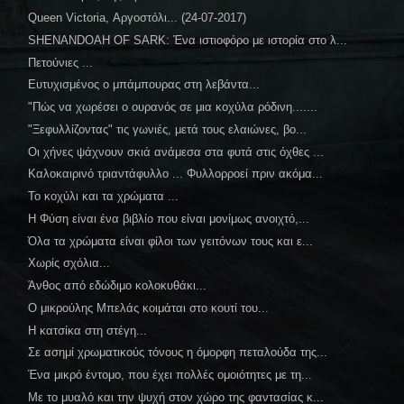
Queen Victoria, Αργοστόλι... (24-07-2017)
SHENANDOAH OF SARK: Ένα ιστιοφόρο με ιστορία στο λ...
Πετούνιες ...
Ευτυχισμένος ο μπάμπουρας στη λεβάντα...
"Πώς να χωρέσει ο ουρανός σε μια κοχύλα ρόδινη.......
"Ξεφυλλίζοντας" τις γωνιές, μετά τους ελαιώνες, βο...
Οι χήνες ψάχνουν σκιά ανάμεσα στα φυτά στις όχθες ...
Καλοκαιρινό τριαντάφυλλο ... Φυλλορροεί πριν ακόμα...
Το κοχύλι και τα χρώματα ...
Η Φύση είναι ένα βιβλίο που είναι μονίμως ανοιχτό,...
Όλα τα χρώματα είναι φίλοι των γειτόνων τους και ε...
Χωρίς σχόλια...
Άνθος από εδώδιμο κολοκυθάκι...
Ο μικρούλης Μπελάς κοιμάται στο κουτί του...
Η κατσίκα στη στέγη...
Σε ασημί χρωματικούς τόνους η όμορφη πεταλούδα της...
Ένα μικρό έντομο, που έχει πολλές ομοιότητες με τη...
Με το μυαλό και την ψυχή στον χώρο της φαντασίας κ...