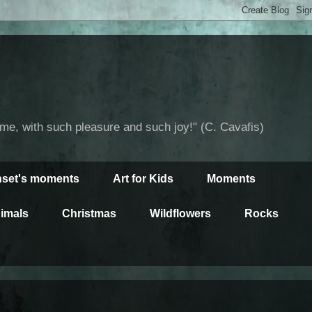
time, with such pleasure and such joy!" (C. Cavafis)
set's moments
Art for Kids
Moments
imals
Christmas
Wildflowers
Rocks