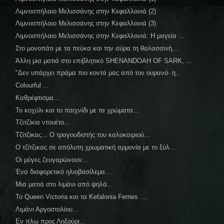
Λιμνοσπήλαιο Μελισσάνης στην Κεφαλλονιά (2)
Λιμνοσπήλαιο Μελισσάνης στην Κεφαλλονιά (3)
Λιμνοσπήλαιο Μελισσάνης στην Κεφαλλονιά: Η μαγεία ...
Στο μονοπάτι με τα πεύκα και την αύρα τη θαλασσινή...
Άλλη μια ματιά στο επιβλητικό SHENANDOAH OF SARK, ...
"Δεν υπάρχει πράμα πιο κοντά μας από τον ουρανό· η...
Colourful ...
Καθρέφτισμα...
Το κοχύλι και το παιχνίδι με τα χρώματα...
Τζιτζίκια ντουέτο...
Τζίτζικας... Ο τραγουδιστής του καλοκαιριού...
Ο τζίτζικας σε απόλυτη χρωματική αρμονία με το ξύλ...
Οι μύγες ζευγαρώνουν...
Ένα διαφορετικό ηλιοβασίλεμα...
Μια ματιά στο λιμάνι από ψηλά...
Το Queen Victoria και τα Kefalonia Ferries ....
Λιμάνι Αργοστολίου...
Εν πλω προς Ληξούρι...