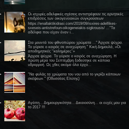
Οι ισχυρές αδελφικές σχέσεις αντιστρέφουν τις αρνητικές
επιδράσεις των οικογενειακών συγκρούσεων
https://enallaktikidrasi.com/2019/09/isxires-adelfikes-
sxeseis-antistrefoun-oikogeneiakis-sigkrousis/ ..."Τα
αδέλφια που είχαν έναν ι...
Στα μουντά του φθινοπώρου χρώματα ..." Άρχισε ψύχρα.
Το γύρισε ο καιρός σε αναχώρηση." Κική Δημουλά, «Οι
αποδημητικές ‘’καλημέρες’’»
Άρχισε ψύχρα. Το γύρισε ο καιρός σε αναχώρηση. Η
πρώτη μέρα του Σεπτέμβρη ξοδεύτηκε σε κάποια
υδρορροή. Ως χθες ακόμα όλα έρχο...
"Να φυλάς τα χρώματα του νου από το γκρίζο κάποιων
σκέψεων." (Οδυσσέας Ελύτης)
Αγάπη... Δημιουργικότητα... Δικαιοσύνη... οι ευχές μου για
το 2017 !!!