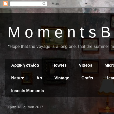
M o m e n t s B 
"Hope that the voyage is a long one, that the summer mor
Αρχική σελίδα
Flowers
Videos
Mic
Nature
Art
Vintage
Crafts
Hear
Insects Moments
Τρίτη 18 Ιουλίου 2017