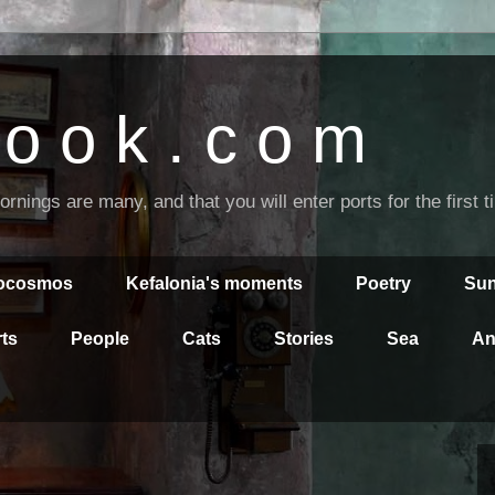
o o k . c o m
nings are many, and that you will enter ports for the first 
rocosmos
Kefalonia's moments
Poetry
Sun
ts
People
Cats
Stories
Sea
An