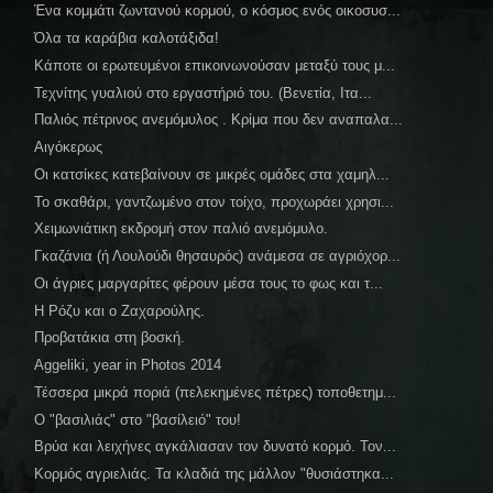
Ένα κομμάτι ζωντανού κορμού, ο κόσμος ενός οικοσυσ...
Όλα τα καράβια καλοτάξιδα!
Κάποτε οι ερωτευμένοι επικοινωνούσαν μεταξύ τους μ...
Τεχνίτης γυαλιού στο εργαστήριό του. (Βενετία, Ιτα...
Παλιός πέτρινος ανεμόμυλος . Κρίμα που δεν αναπαλα...
Αιγόκερως
Οι κατσίκες κατεβαίνουν σε μικρές ομάδες στα χαμηλ...
Το σκαθάρι, γαντζωμένο στον τοίχο, προχωράει χρησι...
Χειμωνιάτικη εκδρομή στον παλιό ανεμόμυλο.
Γκαζάνια (ή Λουλούδι θησαυρός) ανάμεσα σε αγριόχορ...
Οι άγριες μαργαρίτες φέρουν μέσα τους το φως και τ...
Η Ρόζυ και ο Ζαχαρούλης.
Προβατάκια στη βοσκή.
Aggeliki, year in Photos 2014
Τέσσερα μικρά ποριά (πελεκημένες πέτρες) τοποθετημ...
Ο "βασιλιάς" στο "βασίλειό" του!
Βρύα και λειχήνες αγκάλιασαν τον δυνατό κορμό. Τον...
Κορμός αγριελιάς. Τα κλαδιά της μάλλον "θυσιάστηκα...