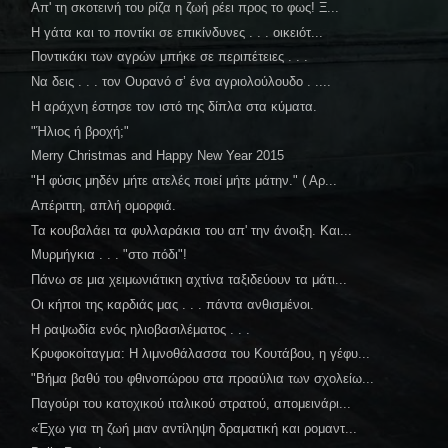
Απ' τη σκοτεινή του ρίζα η ζωή ρέει προς το φως! Ξ...
Η γάτα και το ποντίκι σε επικίνδυνες . . . οικειότ...
Ποντικάκι των αγρών μπήκε σε περιπέτειες . . .
Να δεις . . . τον Ουρανό σ’ ένα αγριολούλουδο . ....
Η αράχνη έστησε τον ιστό της δίπλα στα κύματα.
"Ήλιος ή βροχή;"
Merry Christmas and Happy New Year 2015
"Η φύσις μηδέν μήτε ατελές ποιεί μήτε μάτην." ( Αρ...
Απέριττη, απλή ομορφιά.
Τα κουβαλάει τα φυλλαράκια του απ' την άνοιξη. Και...
Μυρμήγκια . . . "στο πόδι"!
Πάνω σε μια χειμωνιάτικη αχτίνα ταξιδεύουν τα μάτι...
Οι κήποι της καρδιάς μας . . . πάντα ανθισμένοι.
Η ραψωδία ενός ηλιοβασιλέματος . . .
Κρυφοκοίταγμα: Η λιμνοθάλασσα του Κουτάβου, η γέφυ...
"Βήμα βαθύ του φθινοπώρου στα προαύλια των σχολείω...
Παγούρι του κατοχικού ιταλικού στρατού, απομεινάρι...
«Έχω για τη ζωή μιαν αντίληψη δραματική και ρομαντ...