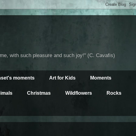
time, with such pleasure and such joy!" (C. Cavafis)
set's moments
Art for Kids
Moments
imals
Christmas
Wildflowers
Rocks