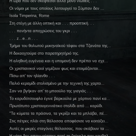
Η ώρα που δεν σκέφτεσαι αλλά μόνο νιώθεις . . .
Οι νόμοι με τους οποίους λειτουργεί το Σύμπαν δεν ...
Isola Timperina, Rome
Στη στέγη με άλλη οπτική και . . . προοπτική. . .
. . . πενήντα αποχρώσεις του γκρι . . .
. . . z...e...n . . .
Τμήμα του θολωτού μυκηναϊκού τάφου στα Τζανάτα της...
Η δεκαοχτούρα στο παρατηρητήριό της.
Η αληθινή ευγένεια και η υπομονή δεν πρέπει να σχε...
Οι χριστιανικοί ναοί γεμίζουν φως και ετοιμάζονται...
Πίσω απ' τον ηλίανθο . . .
Παλιό κεραμίδι στολισμένο με την τεχνική της χαρτο...
Σαν να βγήκαν απ' το μπαούλο της γιαγιάς . . .
Το καρυδότσουφλο έγινε βαρκούλα με χάρτινο πανί κα...
Πρωτότυπο χριστουγεννιάτικο στολίδι από ... καρύδι.
"Τα κύματα τα πράσινα, τα γκρίζα και τα μπλάβα, πέ...
Στις πέτρες πλάι στη θάλασσα αποφάσισε να κοιτάξει...
Αυτές οι μικρές σταγόνες θάλασσας, που σκάβουν τα ...
Η γάτα δεν αποχωρίστηκε ποτέ τη ζούγκλα που κουβαλ...