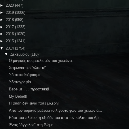
►
2020
(447)
►
2019
(1006)
►
2018
(958)
►
2017
(1333)
►
2016
(1020)
►
2015
(1241)
▼
2014
(1754)
▼
Δεκεμβρίου
(118)
Ο μαγικός σουρεαλισμός του χειμώνα.
Χειμωνιάτικο "γλυπτό".
Υδατοκαθρέφτισμα
Υδατογραφία . . .
Bebe με . . . προοπτική!
My Bebe!!!
Η φύση δεν είναι ποτέ μίζερη!
Από τον ουρανό μαζεύει το λιγοστό φως του χειμωνιά...
Ρότα του πλοίου, η έξοδός του από τον κόλπο του Αρ...
Ένας "άγγελος" στη Ρώμη.