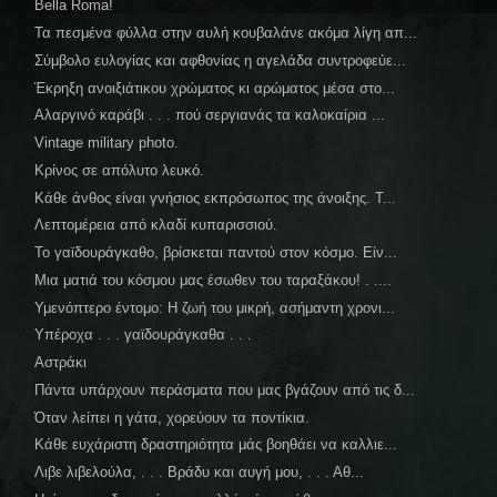
Bella Roma!
Τα πεσμένα φύλλα στην αυλή κουβαλάνε ακόμα λίγη απ...
Σύμβολο ευλογίας και αφθονίας η αγελάδα συντροφεύε...
Έκρηξη ανοιξιάτικου χρώματος κι αρώματος μέσα στο...
Αλαργινό καράβι . . . πού σεργιανάς τα καλοκαίρια ...
Vintage military photo.
Κρίνος σε απόλυτο λευκό.
Κάθε άνθος είναι γνήσιος εκπρόσωπος της άνοιξης. Τ...
Λεπτομέρεια από κλαδί κυπαρισσιού.
Το γαϊδουράγκαθο, βρίσκεται παντού στον κόσμο. Είν...
Μια ματιά του κόσμου μας έσωθεν του ταραξάκου! . ....
Υμενόπτερο έντομο: Η ζωή του μικρή, ασήμαντη χρονι...
Υπέροχα . . . γαϊδουράγκαθα . . .
Αστράκι
Πάντα υπάρχουν περάσματα που μας βγάζουν από τις δ...
Όταν λείπει η γάτα, χορεύουν τα ποντίκια.
Κάθε ευχάριστη δραστηριότητα μάς βοηθάει να καλλιε...
Λιβε λιβελούλα, . . . Βράδυ και αυγή μου, . . . Αθ...