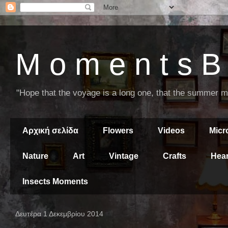
M o m e n t s B 
"Hope that the voyage is a long one, that the summer mor
Αρχική σελίδα
Flowers
Videos
Mic
Nature
Art
Vintage
Crafts
Hear
Insects Moments
Δευτέρα 1 Δεκεμβρίου 2014