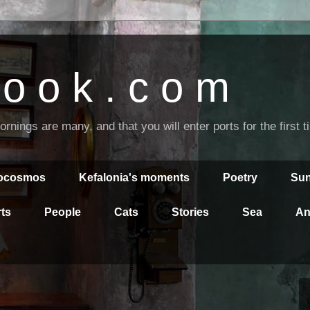
o o k . c o m
nings are many, and that you will enter ports for the first 
rocosmos
Kefalonia's moments
Poetry
Sun
ts
People
Cats
Stories
Sea
An