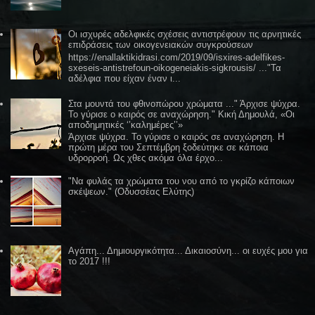
Οι ισχυρές αδελφικές σχέσεις αντιστρέφουν τις αρνητικές
επιδράσεις των οικογενειακών συγκρούσεων
https://enallaktikidrasi.com/2019/09/isxires-adelfikes-
sxeseis-antistrefoun-oikogeneiakis-sigkrousis/ ..."Τα
αδέλφια που είχαν έναν ι...
Στα μουντά του φθινοπώρου χρώματα ..." Άρχισε ψύχρα.
Το γύρισε ο καιρός σε αναχώρηση." Κική Δημουλά, «Οι
αποδημητικές ‘’καλημέρες’’»
Άρχισε ψύχρα. Το γύρισε ο καιρός σε αναχώρηση. Η
πρώτη μέρα του Σεπτέμβρη ξοδεύτηκε σε κάποια
υδρορροή. Ως χθες ακόμα όλα έρχο...
"Να φυλάς τα χρώματα του νου από το γκρίζο κάποιων
σκέψεων." (Οδυσσέας Ελύτης)
Αγάπη... Δημιουργικότητα... Δικαιοσύνη... οι ευχές μου για
το 2017 !!!