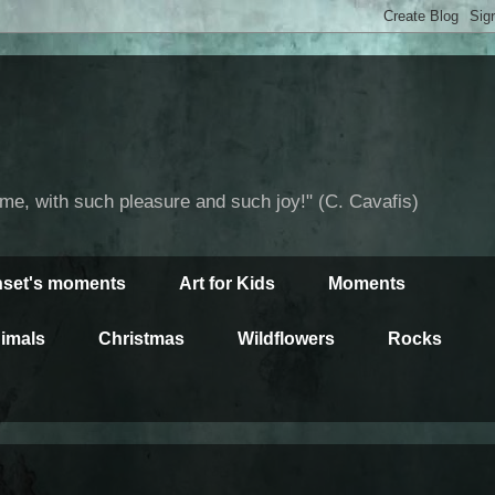
time, with such pleasure and such joy!" (C. Cavafis)
set's moments
Art for Kids
Moments
imals
Christmas
Wildflowers
Rocks