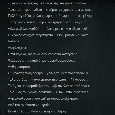
«Και μόνο ο αγέρας ψιθυρίζει μες στα φύλλα ξυπνώ...
Τελευταία προσπάθεια της μέρας να χρωματίσει με φω...
Πολλά αγκάθια, πολύ χρώμα και άρωμα και ο ασφάλαχτ...
Τα αγριολούλουδα, μικροί καθημερινοί σταθμοί για τ...
Λιλά-μωβ λουλουδάκι ... τέλειο μες στην ατέλειά του!
Ο χρόνος φτιάχνει περάσματα... Θρυμμάτισε και κατά...
Nirvana
Ασφάλαχτος
Ορνιθόγαλο, ανθάκια σαν εξάκτινα αστεράκια.
Φώλιασε στην καρδιά του αγριολούλουδου...
Άνθη σπάρτου.
Ο θάνατος ενός δέντρου "γέννησε" ένα ενδιαφέρον φυ...
"Έλα να δεις την άνοιξη που περπατάει..." Γιώργος...
Το άγριο μοσχομπίζελο σαν μωβ πινελιά σε πράσινο φ...
Το άνθος του γαϊδουράγκαθου με τον "ιστό" των φύλλ...
Αγριολούλουδα πίσω απ' τα συρματοπλέγματα.
Λιτό και αναπάντεχα ωραίο.
Βανίλια Σάντα Ρόζα σε πλήρη άνθηση.