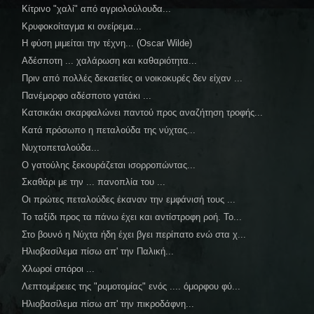
Κίτρινο "χαλί" από αγριολούλουδα...
Κρυφοκοίταγμα κι ονείρεμα...
Η φύση μιμείται την τέχνη... (Oscar Wilde)
Αδέσποτη ... χαλάρωση και καθαριότητα...
Πριν από πολλές δεκαετίες οι νοικοκυρές δεν είχαν ...
Πανέμορφο αδέσποτο γατάκι ...
Κατσικάκι σκαρφαλώνει παντού προς αναζήτηση τροφής...
Κατά πρόσωπο η πεταλούδα της νύχτας...
Νυχτοπεταλούδα...
Ο γατούλης ξεκουράζεται ισορροπώντας...
Σκαθάρι με την ... πανοπλία του ...
Οι πρώτες πεταλούδες έκαναν την εμφάνισή τους ...
Το ταξίδι προς τα πάνω έχει και αντίστροφη ροή. Το...
Στο βουνό η Νύχτα ήδη έχει βγει περίπατο ενώ στα χ...
Ηλιοβασίλεμα πίσω απ' την Παλική...
Χλωροί σπόροι ...
Λεπτομέρειες της "ρυμοτομίας" ενός .... όμορφου φύ...
Ηλιοβασίλεμα πίσω απ' την πικροδάφνη...