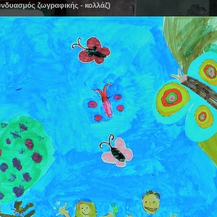
συνδυασμός ζωγραφικής - κολλάζ)