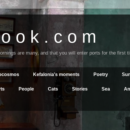
o o k . c o m
nings are many, and that you will enter ports for the first 
rocosmos
Kefalonia's moments
Poetry
Sun
ts
People
Cats
Stories
Sea
An