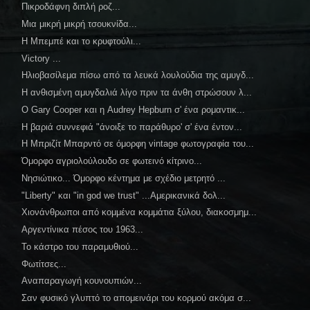
Πικροδάφνη διπλή ροζ...
Μια μικρή μικρή τσουκνίδα...
Η Μπεμπέ και το κρυφτούλι...
Victory ...
Ηλιοβασίλεμα πίσω από τα λευκά λουλούδια της αμυγδ...
Η ανθισμένη αμυγδαλιά λίγο πριν τα άνθη στρώσουν λ...
O Gary Cooper και η Audrey Hepburn σ' ένα ρομαντικ...
Η βαριά συννεφιά "άνοιξε το παράθυρο' σ' ένα έντον...
Η Μπριζίτ Μπαρντό σε όμορφη vintage φωτογραφία του...
Όμορφο αγριολούλουδο σε φωτεινό κίτρινο...
Νησιώτικο... Όμορφο κέντημα με σχέδιο μετρητό ...
"Liberty" και "in god we trust" ...Αμερικανικά δολ...
Χιονάνθρωποι από κομμένα κομμάτια ξύλου, διακοσμημ...
Αργεντίνικα πέσος του 1963...
Το κάστρο του παραμυθιού...
Φωτίτσες...
Αναπαραγωγή κουνουπιών...
Σαν φυσικό γλυπτό το απομεινάρι του κορμού ακόμα σ...