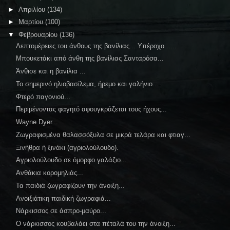
►
Απριλίου
(134)
►
Μαρτίου
(100)
▼
Φεβρουαρίου
(136)
Λεπτομέρειες του άνθους της βανίλιας... Υπέροχο......
Μπουκετάκι από άνθη της βανίλιας Σανταρόσα...
Άνθισε και η βανίλια ...
Το σημερινό ηλιοβασίλεμα, ήρεμο και γαλήνιο...
Φτερό παγονιού...
Περιμένοντας φαγητό αφουγκράζεται τους ήχους...
Wayne Dyer...
Ζωγραφισμένα θαλασσόξυλα σε μικρά τελάρα και φτιαγ...
Ξινήθρα ή ξινάκι (αγριολούλουδο).
Αγριολούλουδο σε όμορφο γαλάζιο...
Ανθάκια κορομηλιάς...
Τα παιδιά ζωγραφίζουν την άνοιξη...
Ανοιξιάτικη παιδική ζωγραφιά...
Νάρκισσος σε άσπρο-μαύρο...
Ο νάρκισσος κουβαλάει στα πέταλά του την άνοιξη...