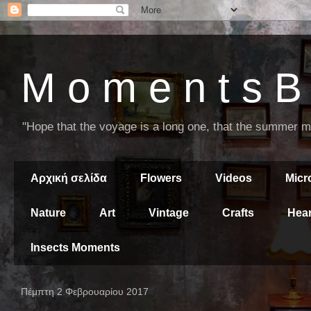
M o m e n t s B 
"Hope that the voyage is a long one, that the summer mor
Αρχική σελίδα
Flowers
Videos
Mic
Nature
Art
Vintage
Crafts
Hear
Insects Moments
Πέμπτη 2 Φεβρουαρίου 2017