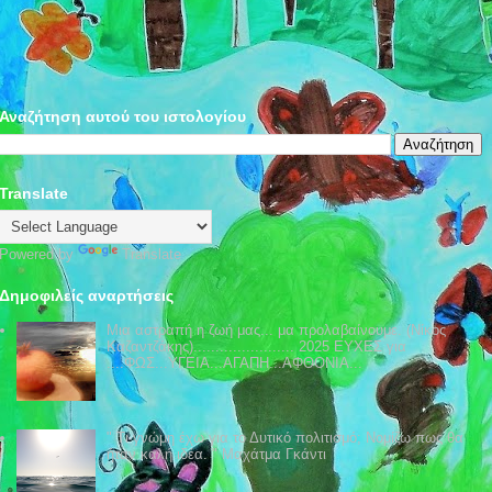
Αναζήτηση αυτού του ιστολογίου
Translate
Powered by
Translate
Δημοφιλείς αναρτήσεις
Μια αστραπή η ζωή μας... μα προλαβαίνουμε. (Νίκος
Καζαντζάκης)....................... 2025 ΕΥΧΕΣ για
....ΦΩΣ...ΥΓΕΙΑ...ΑΓΑΠΗ...ΑΦΘΟΝΙΑ...
" Τι γνώμη έχω για το Δυτικό πολιτισμό; Νομίζω πως θα
ήταν καλή ιδέα. " Μαχάτμα Γκάντι