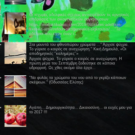
Οι ισχυρές αδελφικές σχέσεις αντιστρέφουν τις αρνητικές
επιδράσεις των οικογενειακών συγκρούσεων
https://enallaktikidrasi.com/2019/09/isxires-adelfikes-
sxeseis-antistrefoun-oikogeneiakis-sigkrousis/ ..."Τα
αδέλφια που είχαν έναν ι...
Στα μουντά του φθινοπώρου χρώματα ..." Άρχισε ψύχρα.
Το γύρισε ο καιρός σε αναχώρηση." Κική Δημουλά, «Οι
αποδημητικές ‘’καλημέρες’’»
Άρχισε ψύχρα. Το γύρισε ο καιρός σε αναχώρηση. Η
πρώτη μέρα του Σεπτέμβρη ξοδεύτηκε σε κάποια
υδρορροή. Ως χθες ακόμα όλα έρχο...
"Να φυλάς τα χρώματα του νου από το γκρίζο κάποιων
σκέψεων." (Οδυσσέας Ελύτης)
Αγάπη... Δημιουργικότητα... Δικαιοσύνη... οι ευχές μου για
το 2017 !!!