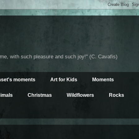
time, with such pleasure and such joy!" (C. Cavafis)
set's moments
Art for Kids
Moments
imals
Christmas
Wildflowers
Rocks