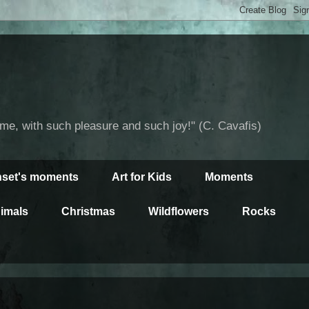
time, with such pleasure and such joy!" (C. Cavafis)
set's moments
Art for Kids
Moments
imals
Christmas
Wildflowers
Rocks