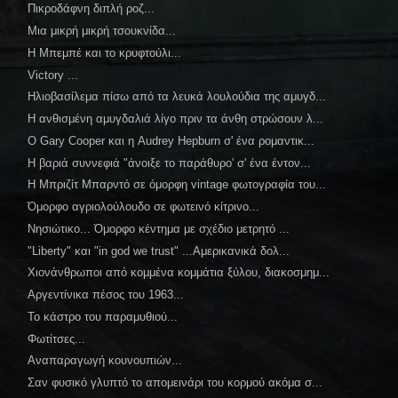
Πικροδάφνη διπλή ροζ...
Μια μικρή μικρή τσουκνίδα...
Η Μπεμπέ και το κρυφτούλι...
Victory ...
Ηλιοβασίλεμα πίσω από τα λευκά λουλούδια της αμυγδ...
Η ανθισμένη αμυγδαλιά λίγο πριν τα άνθη στρώσουν λ...
O Gary Cooper και η Audrey Hepburn σ' ένα ρομαντικ...
Η βαριά συννεφιά "άνοιξε το παράθυρο' σ' ένα έντον...
Η Μπριζίτ Μπαρντό σε όμορφη vintage φωτογραφία του...
Όμορφο αγριολούλουδο σε φωτεινό κίτρινο...
Νησιώτικο... Όμορφο κέντημα με σχέδιο μετρητό ...
"Liberty" και "in god we trust" ...Αμερικανικά δολ...
Χιονάνθρωποι από κομμένα κομμάτια ξύλου, διακοσμημ...
Αργεντίνικα πέσος του 1963...
Το κάστρο του παραμυθιού...
Φωτίτσες...
Αναπαραγωγή κουνουπιών...
Σαν φυσικό γλυπτό το απομεινάρι του κορμού ακόμα σ...