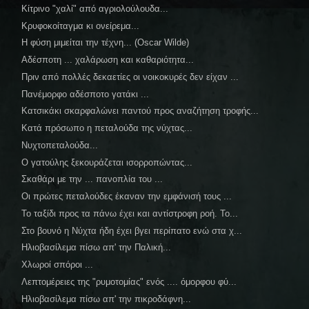
Κίτρινο "χαλί" από αγριολούλουδα...
Κρυφοκοίταγμα κι ονείρεμα...
Η φύση μιμείται την τέχνη... (Oscar Wilde)
Αδέσποτη ... χαλάρωση και καθαριότητα...
Πριν από πολλές δεκαετίες οι νοικοκυρές δεν είχαν ...
Πανέμορφο αδέσποτο γατάκι ...
Κατσικάκι σκαρφαλώνει παντού προς αναζήτηση τροφής...
Κατά πρόσωπο η πεταλούδα της νύχτας...
Νυχτοπεταλούδα...
Ο γατούλης ξεκουράζεται ισορροπώντας...
Σκαθάρι με την ... πανοπλία του ...
Οι πρώτες πεταλούδες έκαναν την εμφάνισή τους ...
Το ταξίδι προς τα πάνω έχει και αντίστροφη ροή. Το...
Στο βουνό η Νύχτα ήδη έχει βγει περίπατο ενώ στα χ...
Ηλιοβασίλεμα πίσω απ' την Παλική...
Χλωροί σπόροι ...
Λεπτομέρειες της "ρυμοτομίας" ενός .... όμορφου φύ...
Ηλιοβασίλεμα πίσω απ' την πικροδάφνη...