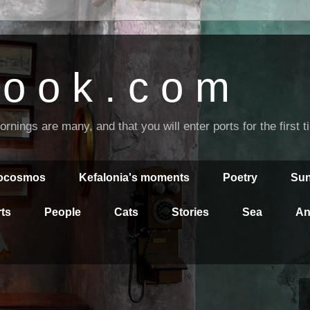
o o k . c o m
nings are many, and that you will enter ports for the first 
rocosmos
Kefalonia's moments
Poetry
Sun
ts
People
Cats
Stories
Sea
An