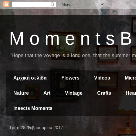
M o m e n t s B 
"Hope that the voyage is a long one, that the summer mor
Αρχική σελίδα
Flowers
Videos
Mic
Nature
Art
Vintage
Crafts
Hear
Insects Moments
Τρίτη 28 Φεβρουαρίου 2017