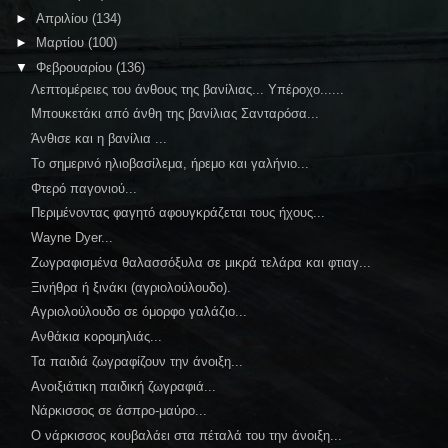
►
Απριλίου
(134)
►
Μαρτίου
(100)
▼
Φεβρουαρίου
(136)
Λεπτομέρειες του άνθους της βανίλιας... Υπέροχο......
Μπουκετάκι από άνθη της βανίλιας Σανταρόσα...
Άνθισε και η βανίλια ...
Το σημερινό ηλιοβασίλεμα, ήρεμο και γαλήνιο...
Φτερό παγονιού...
Περιμένοντας φαγητό αφουγκράζεται τους ήχους...
Wayne Dyer...
Ζωγραφισμένα θαλασσόξυλα σε μικρά τελάρα και φτιαγ...
Ξινήθρα ή ξινάκι (αγριολούλουδο).
Αγριολούλουδο σε όμορφο γαλάζιο...
Ανθάκια κορομηλιάς...
Τα παιδιά ζωγραφίζουν την άνοιξη...
Ανοιξιάτικη παιδική ζωγραφιά...
Νάρκισσος σε άσπρο-μαύρο...
Ο νάρκισσος κουβαλάει στα πέταλά του την άνοιξη...