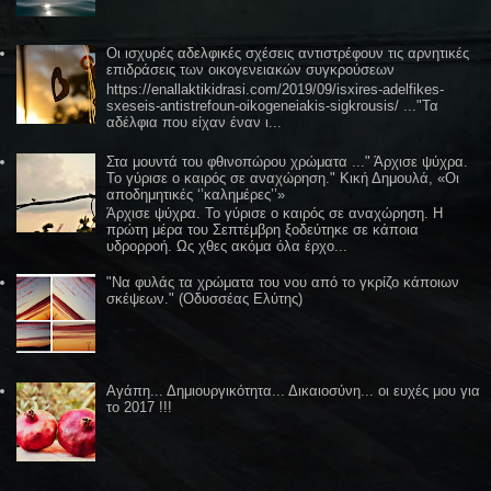
Οι ισχυρές αδελφικές σχέσεις αντιστρέφουν τις αρνητικές
επιδράσεις των οικογενειακών συγκρούσεων
https://enallaktikidrasi.com/2019/09/isxires-adelfikes-
sxeseis-antistrefoun-oikogeneiakis-sigkrousis/ ..."Τα
αδέλφια που είχαν έναν ι...
Στα μουντά του φθινοπώρου χρώματα ..." Άρχισε ψύχρα.
Το γύρισε ο καιρός σε αναχώρηση." Κική Δημουλά, «Οι
αποδημητικές ‘’καλημέρες’’»
Άρχισε ψύχρα. Το γύρισε ο καιρός σε αναχώρηση. Η
πρώτη μέρα του Σεπτέμβρη ξοδεύτηκε σε κάποια
υδρορροή. Ως χθες ακόμα όλα έρχο...
"Να φυλάς τα χρώματα του νου από το γκρίζο κάποιων
σκέψεων." (Οδυσσέας Ελύτης)
Αγάπη... Δημιουργικότητα... Δικαιοσύνη... οι ευχές μου για
το 2017 !!!