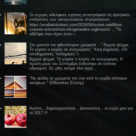
Οι ισχυρές αδελφικές σχέσεις αντιστρέφουν τις αρνητικές
επιδράσεις των οικογενειακών συγκρούσεων
https://enallaktikidrasi.com/2019/09/isxires-adelfikes-
sxeseis-antistrefoun-oikogeneiakis-sigkrousis/ ..."Τα
αδέλφια που είχαν έναν ι...
Στα μουντά του φθινοπώρου χρώματα ..." Άρχισε ψύχρα.
Το γύρισε ο καιρός σε αναχώρηση." Κική Δημουλά, «Οι
αποδημητικές ‘’καλημέρες’’»
Άρχισε ψύχρα. Το γύρισε ο καιρός σε αναχώρηση. Η
πρώτη μέρα του Σεπτέμβρη ξοδεύτηκε σε κάποια
υδρορροή. Ως χθες ακόμα όλα έρχο...
"Να φυλάς τα χρώματα του νου από το γκρίζο κάποιων
σκέψεων." (Οδυσσέας Ελύτης)
Αγάπη... Δημιουργικότητα... Δικαιοσύνη... οι ευχές μου για
το 2017 !!!