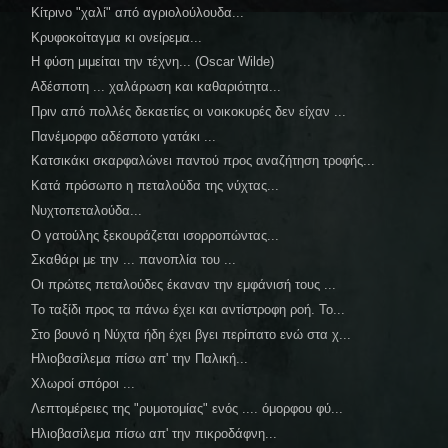
Κίτρινο "χαλί" από αγριολούλουδα...
Κρυφοκοίταγμα κι ονείρεμα...
Η φύση μιμείται την τέχνη... (Oscar Wilde)
Αδέσποτη ... χαλάρωση και καθαριότητα...
Πριν από πολλές δεκαετίες οι νοικοκυρές δεν είχαν ...
Πανέμορφο αδέσποτο γατάκι ...
Κατσικάκι σκαρφαλώνει παντού προς αναζήτηση τροφής...
Κατά πρόσωπο η πεταλούδα της νύχτας...
Νυχτοπεταλούδα...
Ο γατούλης ξεκουράζεται ισορροπώντας...
Σκαθάρι με την ... πανοπλία του ...
Οι πρώτες πεταλούδες έκαναν την εμφάνισή τους ...
Το ταξίδι προς τα πάνω έχει και αντίστροφη ροή. Το...
Στο βουνό η Νύχτα ήδη έχει βγει περίπατο ενώ στα χ...
Ηλιοβασίλεμα πίσω απ' την Παλική...
Χλωροί σπόροι ...
Λεπτομέρειες της "ρυμοτομίας" ενός .... όμορφου φύ...
Ηλιοβασίλεμα πίσω απ' την πικροδάφνη...