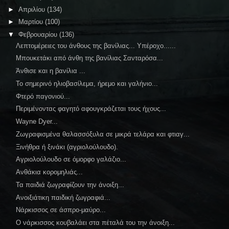
►
Απριλίου
(134)
►
Μαρτίου
(100)
▼
Φεβρουαρίου
(136)
Λεπτομέρειες του άνθους της βανίλιας... Υπέροχο......
Μπουκετάκι από άνθη της βανίλιας Σανταρόσα...
Άνθισε και η βανίλια ...
Το σημερινό ηλιοβασίλεμα, ήρεμο και γαλήνιο...
Φτερό παγονιού...
Περιμένοντας φαγητό αφουγκράζεται τους ήχους...
Wayne Dyer...
Ζωγραφισμένα θαλασσόξυλα σε μικρά τελάρα και φτιαγ...
Ξινήθρα ή ξινάκι (αγριολούλουδο).
Αγριολούλουδο σε όμορφο γαλάζιο...
Ανθάκια κορομηλιάς...
Τα παιδιά ζωγραφίζουν την άνοιξη...
Ανοιξιάτικη παιδική ζωγραφιά...
Νάρκισσος σε άσπρο-μαύρο...
Ο νάρκισσος κουβαλάει στα πέταλά του την άνοιξη...