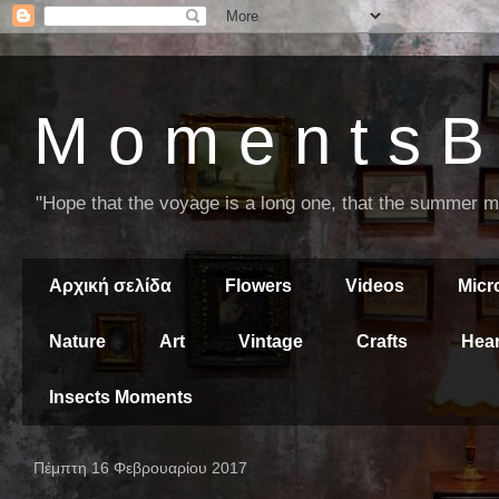
M o m e n t s B 
"Hope that the voyage is a long one, that the summer mor
Αρχική σελίδα
Flowers
Videos
Mic
Nature
Art
Vintage
Crafts
Hear
Insects Moments
Πέμπτη 16 Φεβρουαρίου 2017