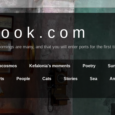
o o k . c o m
nings are many, and that you will enter ports for the first 
rocosmos
Kefalonia's moments
Poetry
Sun
ts
People
Cats
Stories
Sea
An