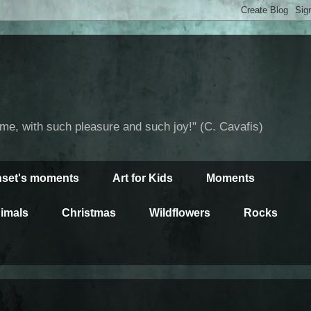
time, with such pleasure and such joy!" (C. Cavafis)
set's moments
Art for Kids
Moments
imals
Christmas
Wildflowers
Rocks