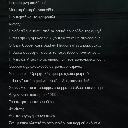
Πικροδάφνη διπλή ροζ...
Μια μικρή μικρή τσουκνίδα...
Η Μπεμπέ και το κρυφτούλι...
Victory ...
Ηλιοβασίλεμα πίσω από τα λευκά λουλούδια της αμυγδ...
Η ανθισμένη αμυγδαλιά λίγο πριν τα άνθη στρώσουν λ...
O Gary Cooper και η Audrey Hepburn σ' ένα ρομαντικ...
Η βαριά συννεφιά "άνοιξε το παράθυρο' σ' ένα έντον...
Η Μπριζίτ Μπαρντό σε όμορφη vintage φωτογραφία του...
Όμορφο αγριολούλουδο σε φωτεινό κίτρινο...
Νησιώτικο... Όμορφο κέντημα με σχέδιο μετρητό ...
"Liberty" και "in god we trust" ...Αμερικανικά δολ...
Χιονάνθρωποι από κομμένα κομμάτια ξύλου, διακοσμημ...
Αργεντίνικα πέσος του 1963...
Το κάστρο του παραμυθιού...
Φωτίτσες...
Αναπαραγωγή κουνουπιών...
Σαν φυσικό γλυπτό το απομεινάρι του κορμού ακόμα σ...