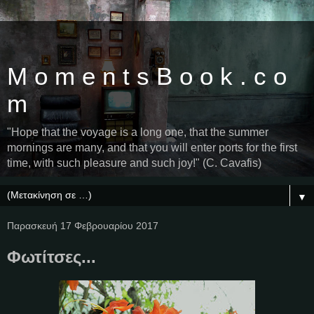
M o m e n t s B o o k . c o
m
"Hope that the voyage is a long one, that the summer
mornings are many, and that you will enter ports for the first
time, with such pleasure and such joy!" (C. Cavafis)
▼
Παρασκευή 17 Φεβρουαρίου 2017
Φωτίτσες...