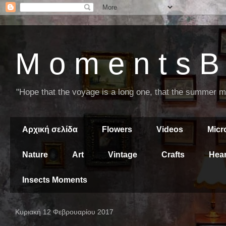
M o m e n t s B 
"Hope that the voyage is a long one, that the summer mor
Αρχική σελίδα
Flowers
Videos
Mic
Nature
Art
Vintage
Crafts
Hear
Insects Moments
Κυριακή 12 Φεβρουαρίου 2017