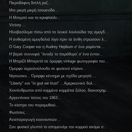
Πικροδάφνη διπλή ροζ...
Μια μικρή μικρή τσουκνίδα...
Η Μπεμπέ και το κρυφτούλι...
Victory ...
Ηλιοβασίλεμα πίσω από τα λευκά λουλούδια της αμυγδ...
Η ανθισμένη αμυγδαλιά λίγο πριν τα άνθη στρώσουν λ...
O Gary Cooper και η Audrey Hepburn σ' ένα ρομαντικ...
Η βαριά συννεφιά "άνοιξε το παράθυρο' σ' ένα έντον...
Η Μπριζίτ Μπαρντό σε όμορφη vintage φωτογραφία του...
Όμορφο αγριολούλουδο σε φωτεινό κίτρινο...
Νησιώτικο... Όμορφο κέντημα με σχέδιο μετρητό ...
"Liberty" και "in god we trust" ...Αμερικανικά δολ...
Χιονάνθρωποι από κομμένα κομμάτια ξύλου, διακοσμημ...
Αργεντίνικα πέσος του 1963...
Το κάστρο του παραμυθιού...
Φωτίτσες...
Αναπαραγωγή κουνουπιών...
Σαν φυσικό γλυπτό το απομεινάρι του κορμού ακόμα σ...