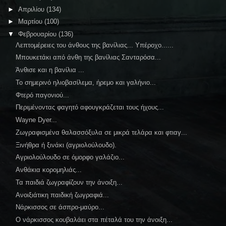
►
Απριλίου
(134)
►
Μαρτίου
(100)
▼
Φεβρουαρίου
(136)
Λεπτομέρειες του άνθους της βανίλιας... Υπέροχο......
Μπουκετάκι από άνθη της βανίλιας Σανταρόσα...
Άνθισε και η βανίλια ...
Το σημερινό ηλιοβασίλεμα, ήρεμο και γαλήνιο...
Φτερό παγονιού...
Περιμένοντας φαγητό αφουγκράζεται τους ήχους...
Wayne Dyer...
Ζωγραφισμένα θαλασσόξυλα σε μικρά τελάρα και φτιαγ...
Ξινήθρα ή ξινάκι (αγριολούλουδο).
Αγριολούλουδο σε όμορφο γαλάζιο...
Ανθάκια κορομηλιάς...
Τα παιδιά ζωγραφίζουν την άνοιξη...
Ανοιξιάτικη παιδική ζωγραφιά...
Νάρκισσος σε άσπρο-μαύρο...
Ο νάρκισσος κουβαλάει στα πέταλά του την άνοιξη...