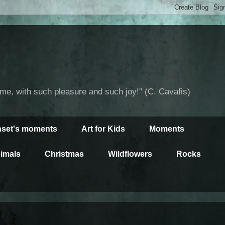
time, with such pleasure and such joy!" (C. Cavafis)
set's moments
Art for Kids
Moments
imals
Christmas
Wildflowers
Rocks