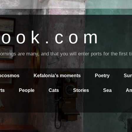
o o k . c o m
nings are many, and that you will enter ports for the first 
rocosmos
Kefalonia's moments
Poetry
Sun
ts
People
Cats
Stories
Sea
An