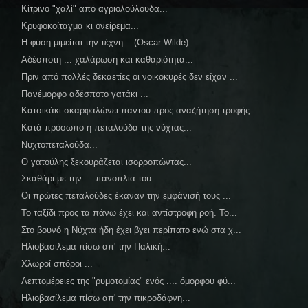
Κίτρινο "χαλί" από αγριολούλουδα...
Κρυφοκοίταγμα κι ονείρεμα...
Η φύση μιμείται την τέχνη... (Oscar Wilde)
Αδέσποτη ... χαλάρωση και καθαριότητα...
Πριν από πολλές δεκαετίες οι νοικοκυρές δεν είχαν ...
Πανέμορφο αδέσποτο γατάκι ...
Κατσικάκι σκαρφαλώνει παντού προς αναζήτηση τροφής...
Κατά πρόσωπο η πεταλούδα της νύχτας...
Νυχτοπεταλούδα...
Ο γατούλης ξεκουράζεται ισορροπώντας...
Σκαθάρι με την ... πανοπλία του ...
Οι πρώτες πεταλούδες έκαναν την εμφάνισή τους ...
Το ταξίδι προς τα πάνω έχει και αντίστροφη ροή. Το...
Στο βουνό η Νύχτα ήδη έχει βγει περίπατο ενώ στα χ...
Ηλιοβασίλεμα πίσω απ' την Παλική...
Χλωροί σπόροι ...
Λεπτομέρειες της "ρυμοτομίας" ενός .... όμορφου φύ...
Ηλιοβασίλεμα πίσω απ' την πικροδάφνη...