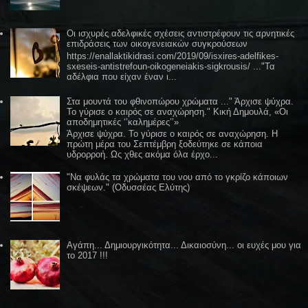
Οι ισχυρές αδελφικές σχέσεις αντιστρέφουν τις αρνητικές
επιδράσεις των οικογενειακών συγκρούσεων
https://enallaktikidrasi.com/2019/09/isxires-adelfikes-
sxeseis-antistrefoun-oikogeneiakis-sigkrousis/ ..."Τα
αδέλφια που είχαν έναν ι...
Στα μουντά του φθινοπώρου χρώματα ..." Άρχισε ψύχρα.
Το γύρισε ο καιρός σε αναχώρηση." Κική Δημουλά, «Οι
αποδημητικές ‘’καλημέρες’’»
Άρχισε ψύχρα. Το γύρισε ο καιρός σε αναχώρηση. Η
πρώτη μέρα του Σεπτέμβρη ξοδεύτηκε σε κάποια
υδρορροή. Ως χθες ακόμα όλα έρχο...
"Να φυλάς τα χρώματα του νου από το γκρίζο κάποιων
σκέψεων." (Οδυσσέας Ελύτης)
Αγάπη... Δημιουργικότητα... Δικαιοσύνη... οι ευχές μου για
το 2017 !!!