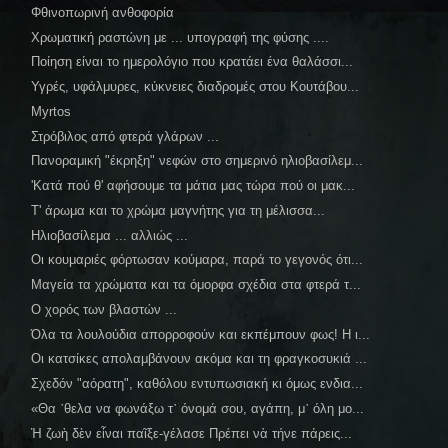
Φθινοπωρινή ανθοφορία
Χρωματική ραστώνη με ... υπογραφή της φύσης ....
Ποίηση είναι το ημερολόγιο που κρατάει ένα θαλάσσι...
Υγρές, υφάλμυρες, κύκνειες διαδρομές στου Κουτάβου...
Myrtos
Στρόβιλος από φτερά γλάρων ...
Πανοραμική "έκρηξη" νεφών στο σημερινό ηλιοβασίλεμ...
'Κατά πού θ' αφήσουμε τα μάτια μας τώρα πού οι μακ...
Τ' άρωμα και το χρώμα μαγνήτης για τη μέλισσα...
Ηλιοβασίλεμα ... αλλιώς ...
Οι κουμαριές φόρτωσαν κούμαρα, παρά το γεγονός ότι...
Μαγεία τα χρώματα και τα όμορφα σχέδια στα φτερά τ...
Ο χορός των βλαστών ...
Όλα τα λουλούδια απορροφούν και εκπέμπουν φως! Η ι...
Οι κατσίκες απολαμβάνουν ακόμα και τη φραγκοσυκιά ...
Σχεδόν "αόρατη", καθόλου εντυπωσιακή κι όμως ενδια...
«Θα ᾿θελα να φωνάξω τ᾿ όνομά σου, αγάπη, μ᾿ όλη μο...
Ἡ ζωὴ δὲν εἶναι παῖξε-γέλασε Πρέπει νὰ τήνε πάρεις...