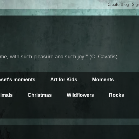
time, with such pleasure and such joy!" (C. Cavafis)
set's moments
Art for Kids
Moments
imals
Christmas
Wildflowers
Rocks