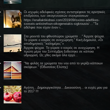
Οι ισχυρές αδελφικές σχέσεις αντιστρέφουν τις αρνητικές
επιδράσεις των οικογενειακών συγκρούσεων
https://enallaktikidrasi.com/2019/09/isxires-adelfikes-
sxeseis-antistrefoun-oikogeneiakis-sigkrousis/ ..."Τα
αδέλφια που είχαν έναν ι...
Στα μουντά του φθινοπώρου χρώματα ..." Άρχισε ψύχρα.
Το γύρισε ο καιρός σε αναχώρηση." Κική Δημουλά, «Οι
αποδημητικές ‘’καλημέρες’’»
Άρχισε ψύχρα. Το γύρισε ο καιρός σε αναχώρηση. Η
πρώτη μέρα του Σεπτέμβρη ξοδεύτηκε σε κάποια
υδρορροή. Ως χθες ακόμα όλα έρχο...
"Να φυλάς τα χρώματα του νου από το γκρίζο κάποιων
σκέψεων." (Οδυσσέας Ελύτης)
Αγάπη... Δημιουργικότητα... Δικαιοσύνη... οι ευχές μου για
το 2017 !!!