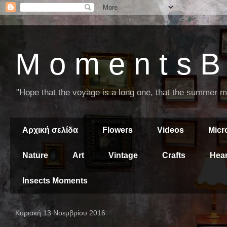
M o m e n t s B 
"Hope that the voyage is a long one, that the summer mor
Αρχική σελίδα
Flowers
Videos
Mic
Nature
Art
Vintage
Crafts
Hear
Insects Moments
Κυριακή 13 Νοεμβρίου 2016