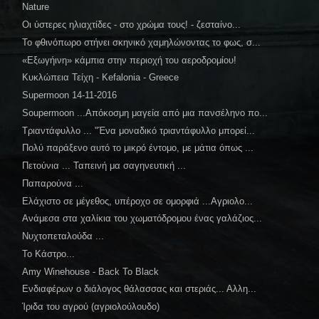
Nature
Οι ύστερες ηλιαχτίδες - στο χρώμα τους! - ζεσταίνο...
Το φθινόπωρο στήνει σκηνικό χαμηλώνοντας το φως, σ...
«Εξωγήινη» κάμπια στην περιοχή του αεροδρομίου!
Κυκλώπεια Τείχη - Kefalonia - Greece
Supermoon 14-11-2016
Soupermoon ...Απόκοσμη μαγεία από μια πανσέληνο πο...
Τριαντάφυλλο ... "Ένα μοναδικό τριαντάφυλλο μπορεί...
Πολύ παράξενο αυτό το μικρό έντομο, με μάτια όπως ...
Πετούνια ... Ταπεινή μα σαγηνευτική ...
Παπαρούνα ...
Ελάχιστο σε μέγεθος, υπέροχο σε ομορφιά ...Αγριολο...
Ανάμεσα στα χαλίκια του χωματόδρομου ένας γαλάζιος...
Νυχτοπεταλούδα ...
Το Κάστρο...
Amy Winehouse - Back To Black
Ενδιαφέρων ο διάλογος θάλασσας και στεριάς... Αλλη...
Ίριδα του αγρού (αγριολούλουδο)