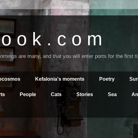
o o k . c o m
nings are many, and that you will enter ports for the first 
rocosmos
Kefalonia's moments
Poetry
Sun
ts
People
Cats
Stories
Sea
An