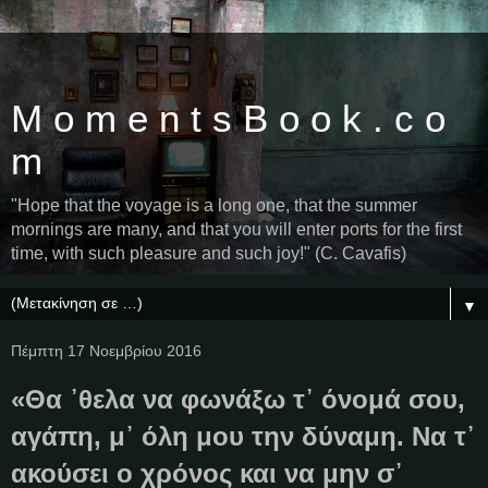
M o m e n t s B o o k . c o
m
"Hope that the voyage is a long one, that the summer
mornings are many, and that you will enter ports for the first
time, with such pleasure and such joy!" (C. Cavafis)
▼
Πέμπτη 17 Νοεμβρίου 2016
«Θα ᾿θελα να φωνάξω τ᾿ όνομά σου,
αγάπη, μ᾿ όλη μου την δύναμη. Να τ᾿
ακούσει ο χρόνος και να μην σ᾿