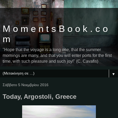
M o m e n t s B o o k . c o
m
"Hope that the voyage is a long one, that the summer
mornings are many, and that you will enter ports for the first
time, with such pleasure and such joy!" (C. Cavafis)
▼
Σάββατο 5 Νοεμβρίου 2016
Today, Argostoli, Greece