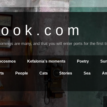
o o k . c o m
nings are many, and that you will enter ports for the first 
rocosmos
Kefalonia's moments
Poetry
Sun
ts
People
Cats
Stories
Sea
An