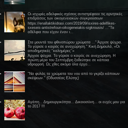
Οι ισχυρές αδελφικές σχέσεις αντιστρέφουν τις αρνητικές
επιδράσεις των οικογενειακών συγκρούσεων
https://enallaktikidrasi.com/2019/09/isxires-adelfikes-
sxeseis-antistrefoun-oikogeneiakis-sigkrousis/ ..."Τα
αδέλφια που είχαν έναν ι...
Στα μουντά του φθινοπώρου χρώματα ..." Άρχισε ψύχρα.
Το γύρισε ο καιρός σε αναχώρηση." Κική Δημουλά, «Οι
αποδημητικές ‘’καλημέρες’’»
Άρχισε ψύχρα. Το γύρισε ο καιρός σε αναχώρηση. Η
πρώτη μέρα του Σεπτέμβρη ξοδεύτηκε σε κάποια
υδρορροή. Ως χθες ακόμα όλα έρχο...
"Να φυλάς τα χρώματα του νου από το γκρίζο κάποιων
σκέψεων." (Οδυσσέας Ελύτης)
Αγάπη... Δημιουργικότητα... Δικαιοσύνη... οι ευχές μου για
το 2017 !!!