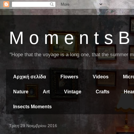
M o m e n t s B 
"Hope that the voyage is a long one, that the summer mor
Αρχική σελίδα
Flowers
Videos
Mic
Nature
Art
Vintage
Crafts
Hear
Insects Moments
Τρίτη 29 Νοεμβρίου 2016