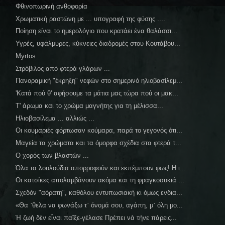
Φθινοπωρινή ανθοφορία
Χρωματική ραστώνη με ... υπογραφή της φύσης ....
Ποίηση είναι το ημερολόγιο που κρατάει ένα θαλάσσι...
Υγρές, υφάλμυρες, κύκνειες διαδρομές στου Κουτάβου...
Myrtos
Στρόβιλος από φτερά γλάρων ...
Πανοραμική "έκρηξη" νεφών στο σημερινό ηλιοβασίλεμ...
'Κατά πού θ' αφήσουμε τα μάτια μας τώρα πού οι μακ...
Τ' άρωμα και το χρώμα μαγνήτης για τη μέλισσα...
Ηλιοβασίλεμα ... αλλιώς ...
Οι κουμαριές φόρτωσαν κούμαρα, παρά το γεγονός ότι...
Μαγεία τα χρώματα και τα όμορφα σχέδια στα φτερά τ...
Ο χορός των βλαστών ...
Όλα τα λουλούδια απορροφούν και εκπέμπουν φως! Η ι...
Οι κατσίκες απολαμβάνουν ακόμα και τη φραγκοσυκιά ...
Σχεδόν "αόρατη", καθόλου εντυπωσιακή κι όμως ενδια...
«Θα ᾿θελα να φωνάξω τ᾿ όνομά σου, αγάπη, μ᾿ όλη μο...
Ἡ ζωὴ δὲν εἶναι παῖξε-γέλασε Πρέπει νὰ τήνε πάρεις...