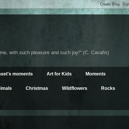
time, with such pleasure and such joy!" (C. Cavafis)
set's moments
Art for Kids
Moments
imals
Christmas
Wildflowers
Rocks