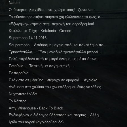
Nature
Οι ύστερες ηλιαχτίδες - στο χρώμα τους! - ζεσταίνο...
Το φθινόπωρο στήνει σκηνικό χαμηλώνοντας το φως, σ...
«Εξωγήινη» κάμπια στην περιοχή του αεροδρομίου!
Κυκλώπεια Τείχη - Kefalonia - Greece
Supermoon 14-11-2016
Soupermoon ...Απόκοσμη μαγεία από μια πανσέληνο πο...
Τριαντάφυλλο ... "Ένα μοναδικό τριαντάφυλλο μπορεί...
Πολύ παράξενο αυτό το μικρό έντομο, με μάτια όπως ...
Πετούνια ... Ταπεινή μα σαγηνευτική ...
Παπαρούνα ...
Ελάχιστο σε μέγεθος, υπέροχο σε ομορφιά ...Αγριολο...
Ανάμεσα στα χαλίκια του χωματόδρομου ένας γαλάζιος...
Νυχτοπεταλούδα ...
Το Κάστρο...
Amy Winehouse - Back To Black
Ενδιαφέρων ο διάλογος θάλασσας και στεριάς... Αλλη...
Ίριδα του αγρού (αγριολούλουδο)