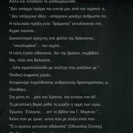
Απλό και λιτοδίαιτο το γαϊδουράγκαθο...
"Δεν υπάρχει πράμα πιο κοντά μας από τον ουρανό· η...
" Δεν υπάρχουν ιδέες - υπάρχουν μονάχα άνθρωποι πο...
Η τελευταία πράξη ενός "δράματος" εκτυλίσσεται στη...
Άγρια παιονία...
Διασκελισμοί αράχνης στα φύλλα της δράκαινας...
..."σκουλαρίκια"... του αγρού...
Η νιότη ζητάει αθανασία, δεν την βρίσκει, συμβιβασ...
Ναι, πλάι στη θάλασσα...
...λιλά αγριολούλουδο με στελέχη που μοιάζουν με "...
Παιδική έκφραση χαράς...
Απομεινάρι παρελθούσης ανθρώπινης δραστηριότητας ω...
Οινοθήκη...
Στη μέση το... μάτι του Χρόνου, του ενιαίου και αδ...
Τη μεταλλική βαριά ρόδα τη γυρίζει η ορμή των νερώ...
Έρωτας ΄Έλληνας ... απ' το βιβλίο του Γ. Μαρίνου "...
Κείνο που με τρώει, κείνο που με σώζει είναι που ...
"Ό,τι αγαπώ γεννιέται αδιάκοπα" (Οδυσσέας Ελύτης)