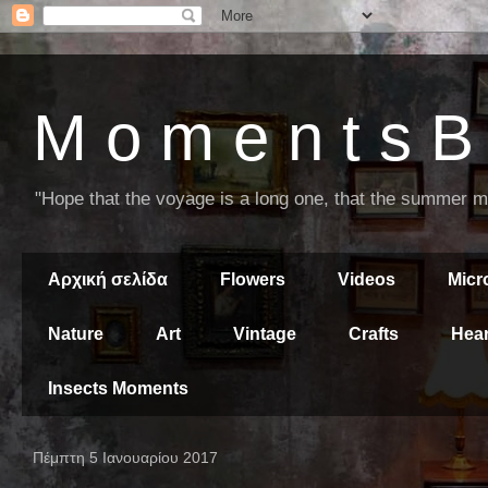
M o m e n t s B 
"Hope that the voyage is a long one, that the summer mor
Αρχική σελίδα
Flowers
Videos
Mic
Nature
Art
Vintage
Crafts
Hear
Insects Moments
Πέμπτη 5 Ιανουαρίου 2017