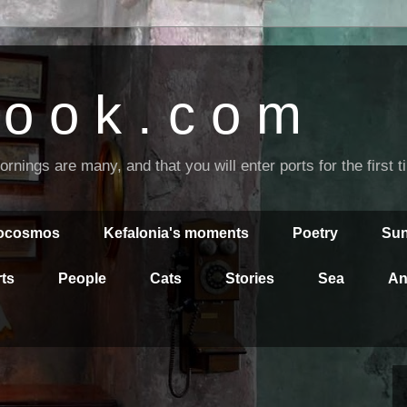
o o k . c o m
nings are many, and that you will enter ports for the first 
rocosmos
Kefalonia's moments
Poetry
Sun
ts
People
Cats
Stories
Sea
An