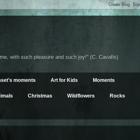
time, with such pleasure and such joy!" (C. Cavafis)
set's moments
Art for Kids
Moments
imals
Christmas
Wildflowers
Rocks