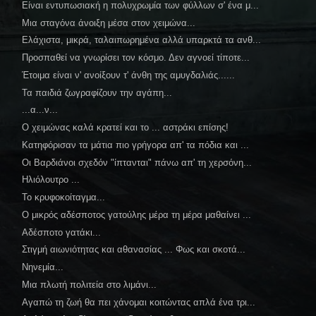
Είναι εντυπωσιακή η πολυχρωμία των φύλλων σ' ένα μ...
Μια σταγόνα άνοιξη μέσα στον χειμώνα...
Ελάχιστα, μικρά, ταλαιπωρημένα αλλά υπαρκτά τα ανθ...
Προσπαθεί να γνωρίσει τον κόσμο. Δεν αγνοεί τίποτε...
Έτοιμα είναι ν' ανοίξουν τ' άνθη της αμυγδαλιάς......
Τα παιδιά ζωγραφίζουν την αγάπη...
...α...ν...
Ο χειμώνας καλά κρατεί και το ... αστράκι επίσης!
Κατηφόρισαν τα μάτια πιο γρήγορα απ' τα πόδια και ...
Οι Βαρδιάνοι σχεδόν "ίπτανται" πάνω απ' τη χερσόνη...
Ηλιόλουτρο ...
Το κρυφοκοίταγμα...
Ο μικρός αδέσποτος γατούλης μέρα τη μέρα μαθαίνει ...
Αδέσποτο γατάκι...
Στιγμή αιωνιότητας και αθανασίας ... Φως και σκοτά...
Νηνεμία...
Μια πλωτή πολιτεία στο λιμάνι...
Αγαπώ τη ζωή θα πει χάνομαι κοιτώντας απλά ένα τρι...