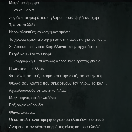
Μικρό μα όμορφο...
... καλή ψαριά ...
Ζυγιάζει τα φτερά του ο γλάρος, πετά ψηλά και χαμη...
Τριανταφυλλάκι...
Νεροκολοκύθες καλοσχηματισμένες...
Το χρώμα αμελητέο αφήνεται στην αφάνεια για να τον...
Στ' Αράκλι, στη νότια Κεφαλλονιά, στην αρχαιότητα ...
Ρετρό καμινέτο του καφέ...
"Η ζωγραφική είναι απλώς άλλος ένας τρόπος για να ...
Η λαντάνα... αλλιώς...
Φυτρώνει παντού, ακόμα και στην ακτή, παρά την αλμ...
Φύλλα σαν λόγχες που σημαδεύουν τον ήλιο... Τα καλ...
Αγριολούλουδο σε φωτεινό λιλά...
Μωβ μαργαρίτα διπλαδένια...
Ροζ αγριολούλουδα...
Φθινοπωρινό...
Οι καμπύλες ενός όμορφου γέρικου ελαιόδεντρου αναδ...
Ανάμεσα στον γέρικο κορμό της ελιάς και στα κλαδιά...