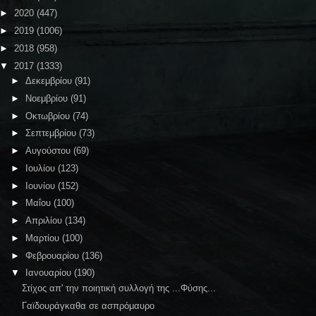
►
2020
(447)
►
2019
(1006)
►
2018
(958)
▼
2017
(1333)
►
Δεκεμβρίου
(91)
►
Νοεμβρίου
(91)
►
Οκτωβρίου
(74)
►
Σεπτεμβρίου
(73)
►
Αυγούστου
(69)
►
Ιουλίου
(123)
►
Ιουνίου
(152)
►
Μαΐου
(100)
►
Απριλίου
(134)
►
Μαρτίου
(100)
►
Φεβρουαρίου
(136)
▼
Ιανουαρίου
(190)
Στίχος απ' την ποιητική συλλογή της ...Φύσης...
Γαϊδουράγκαθα σε ασπρόμαυρο