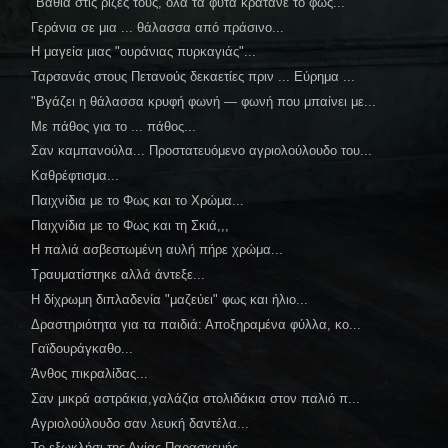
"Βαθιά στις ρίζες τους, όλα τα φυτά κρατάνε το φως...
Γεράνια σε μια ... θάλασσα από πράσινο...
Η μαγεία μιας "ουράνιας πυρκαγιάς"...
Ταρσανάς στους Πετανούς δεκαετίες πριν ... Εύρημα ...
"Βγάζει η θάλασσα κρυφή φωνή — φωνή που μπαίνει με...
Με πάθος για το ... πάθος...
Σαν καμπανούλα... Προστατευόμενο αγριολούλουδο του...
Καθρέφτισμα...
Παιχνίδια με το Φως και το Χρώμα...
Παιχνίδια με το Φως και τη Σκιά,,,
Η παλιά ασβεστωμένη αυλή πήρε χρώμα...
Τραυματίστηκε αλλά άντεξε...
Η δίχρωμη διπλαδενία "μαζεύει" φως και ήλιο...
Δραστηριότητα για τα παιδιά: Αποξηραμένα φύλλα, κο...
Γαϊδουράγκαθο...
Άνθος πικραλίδας...
Σαν μικρά αστράκια,γαλάζια στολιδάκια στον παλιό π...
Αγριολούλουδο σαν λευκή δαντέλα...
Το εξωκλήσι της Αγίας Παρασκευής...