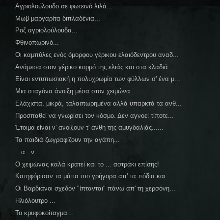
Αγριολούλουδο σε φωτεινό λιλά...
Μωβ μαργαρίτα διπλαδένια...
Ροζ αγριολούλουδα...
Φθινοπωρινό...
Οι καμπύλες ενός όμορφου γέρικου ελαιόδεντρου αναδ...
Ανάμεσα στον γέρικο κορμό της ελιάς και στα κλαδιά...
Είναι εντυπωσιακή η πολυχρωμία των φύλλων σ' ένα μ...
Μια σταγόνα άνοιξη μέσα στον χειμώνα...
Ελάχιστα, μικρά, ταλαιπωρημένα αλλά υπαρκτά τα ανθ...
Προσπαθεί να γνωρίσει τον κόσμο. Δεν αγνοεί τίποτε...
Έτοιμα είναι ν' ανοίξουν τ' άνθη της αμυγδαλιάς......
Τα παιδιά ζωγραφίζουν την αγάπη...
...α...ν...
Ο χειμώνας καλά κρατεί και το ... αστράκι επίσης!
Κατηφόρισαν τα μάτια πιο γρήγορα απ' τα πόδια και ...
Οι Βαρδιάνοι σχεδόν "ίπτανται" πάνω απ' τη χερσόνη...
Ηλιόλουτρο ...
Το κρυφοκοίταγμα...