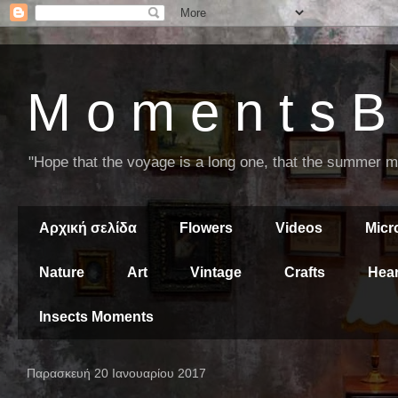
M o m e n t s B 
"Hope that the voyage is a long one, that the summer mor
Αρχική σελίδα
Flowers
Videos
Mic
Nature
Art
Vintage
Crafts
Hear
Insects Moments
Παρασκευή 20 Ιανουαρίου 2017