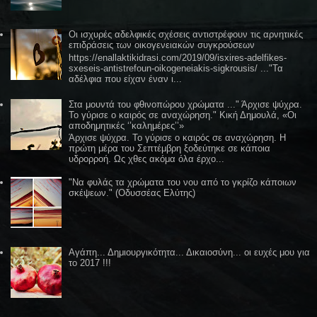
Οι ισχυρές αδελφικές σχέσεις αντιστρέφουν τις αρνητικές
επιδράσεις των οικογενειακών συγκρούσεων
https://enallaktikidrasi.com/2019/09/isxires-adelfikes-
sxeseis-antistrefoun-oikogeneiakis-sigkrousis/ ..."Τα
αδέλφια που είχαν έναν ι...
Στα μουντά του φθινοπώρου χρώματα ..." Άρχισε ψύχρα.
Το γύρισε ο καιρός σε αναχώρηση." Κική Δημουλά, «Οι
αποδημητικές ‘’καλημέρες’’»
Άρχισε ψύχρα. Το γύρισε ο καιρός σε αναχώρηση. Η
πρώτη μέρα του Σεπτέμβρη ξοδεύτηκε σε κάποια
υδρορροή. Ως χθες ακόμα όλα έρχο...
"Να φυλάς τα χρώματα του νου από το γκρίζο κάποιων
σκέψεων." (Οδυσσέας Ελύτης)
Αγάπη... Δημιουργικότητα... Δικαιοσύνη... οι ευχές μου για
το 2017 !!!