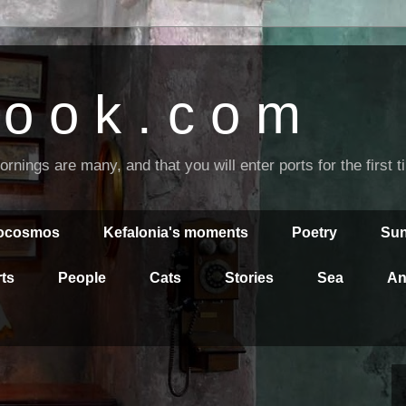
o o k . c o m
nings are many, and that you will enter ports for the first 
rocosmos
Kefalonia's moments
Poetry
Sun
ts
People
Cats
Stories
Sea
An