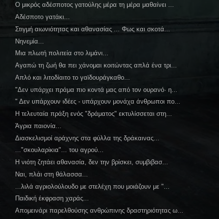
Ο μικρός αδέσποτος γατούλης μέρα τη μέρα μαθαίνει ...
Αδέσποτο γατάκι...
Στιγμή αιωνιότητας και αθανασίας ... Φως και σκοτά...
Νηνεμία...
Μια πλωτή πολιτεία στο λιμάνι...
Αγαπώ τη ζωή θα πει χάνομαι κοιτώντας απλά ένα τρι...
Απλό και λιτοδίαιτο το γαϊδουράγκαθο...
"Δεν υπάρχει πράμα πιο κοντά μας από τον ουρανό· η...
" Δεν υπάρχουν ιδέες - υπάρχουν μονάχα άνθρωποι πο...
Η τελευταία πράξη ενός "δράματος" εκτυλίσσεται στη...
Άγρια παιονία...
Διασκελισμοί αράχνης στα φύλλα της δράκαινας...
..."σκουλαρίκια"... του αγρού...
Η νιότη ζητάει αθανασία, δεν την βρίσκει, συμβιβασ...
Ναι, πλάι στη θάλασσα...
...λιλά αγριολούλουδο με στελέχη που μοιάζουν με "...
Παιδική έκφραση χαράς...
Απομεινάρι παρελθούσης ανθρώπινης δραστηριότητας ω...