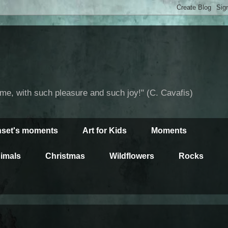
time, with such pleasure and such joy!" (C. Cavafis)
set's moments
Art for Kids
Moments
imals
Christmas
Wildflowers
Rocks