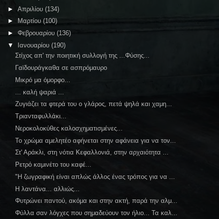
►
Απριλίου
(134)
►
Μαρτίου
(100)
►
Φεβρουαρίου
(136)
▼
Ιανουαρίου
(190)
Στίχος απ' την ποιητική συλλογή της ...Φύσης...
Γαϊδουράγκαθα σε ασπρόμαυρο
Μικρό μα όμορφο...
... καλή ψαριά ...
Ζυγιάζει τα φτερά του ο γλάρος, πετά ψηλά και χαμη...
Τριανταφυλλάκι...
Νεροκολοκύθες καλοσχηματισμένες...
Το χρώμα αμελητέο αφήνεται στην αφάνεια για να τον...
Στ' Αράκλι, στη νότια Κεφαλλονιά, στην αρχαιότητα ...
Ρετρό καμινέτο του καφέ...
"Η ζωγραφική είναι απλώς άλλος ένας τρόπος για να ...
Η λαντάνα... αλλιώς...
Φυτρώνει παντού, ακόμα και στην ακτή, παρά την αλμ...
Φύλλα σαν λόγχες που σημαδεύουν τον ήλιο... Τα καλ...