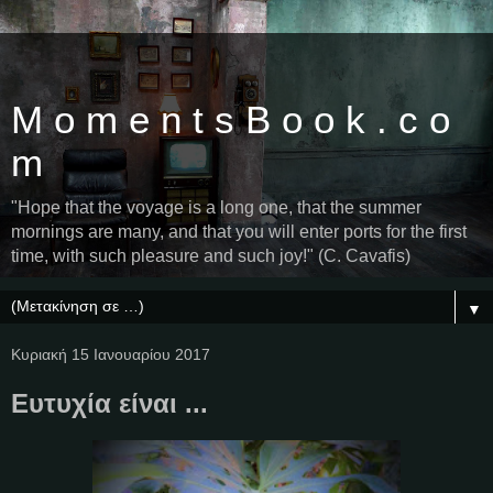
M o m e n t s B o o k . c o
m
"Hope that the voyage is a long one, that the summer
mornings are many, and that you will enter ports for the first
time, with such pleasure and such joy!" (C. Cavafis)
▼
Κυριακή 15 Ιανουαρίου 2017
Ευτυχία είναι ...