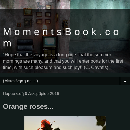
M o m e n t s B o o k . c o
m
"Hope that the voyage is a long one, that the summer
mornings are many, and that you will enter ports for the first
time, with such pleasure and such joy!" (C. Cavafis)
▼
Παρασκευή 9 Δεκεμβρίου 2016
Orange roses...