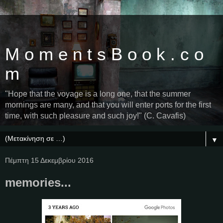
M o m e n t s B o o k . c o
m
"Hope that the voyage is a long one, that the summer
mornings are many, and that you will enter ports for the first
time, with such pleasure and such joy!" (C. Cavafis)
▼
Πέμπτη 15 Δεκεμβρίου 2016
memories...