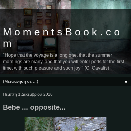
M o m e n t s B o o k . c o
m
"Hope that the voyage is a long one, that the summer
mornings are many, and that you will enter ports for the first
time, with such pleasure and such joy!" (C. Cavafis)
▼
Πέμπτη 1 Δεκεμβρίου 2016
Bebe ... opposite...