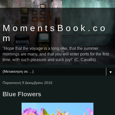
M o m e n t s B o o k . c o
m
"Hope that the voyage is a long one, that the summer
mornings are many, and that you will enter ports for the first
time, with such pleasure and such joy!" (C. Cavafis)
▼
Παρασκευή 9 Δεκεμβρίου 2016
Blue Flowers