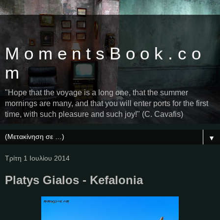
M o m e n t s B o o k . c o
m
"Hope that the voyage is a long one, that the summer
mornings are many, and that you will enter ports for the first
time, with such pleasure and such joy!" (C. Cavafis)
▼
Τρίτη 1 Ιουλίου 2014
Platys Gialos - Kefalonia