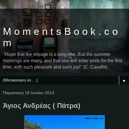
M o m e n t s B o o k . c o
m
"Hope that the voyage is a long one, that the summer
mornings are many, and that you will enter ports for the first
time, with such pleasure and such joy!" (C. Cavafis)
▼
Παρασκευή 18 Ιουλίου 2014
Άγιος Ανδρέας ( Πάτρα)