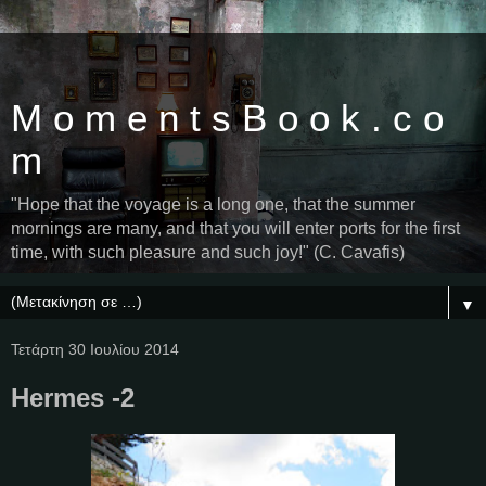
M o m e n t s B o o k . c o
m
"Hope that the voyage is a long one, that the summer
mornings are many, and that you will enter ports for the first
time, with such pleasure and such joy!" (C. Cavafis)
▼
Τετάρτη 30 Ιουλίου 2014
Hermes -2