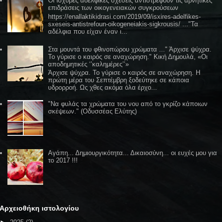
Οι ισχυρές αδελφικές σχέσεις αντιστρέφουν τις αρνητικές
επιδράσεις των οικογενειακών συγκρούσεων
https://enallaktikidrasi.com/2019/09/isxires-adelfikes-
sxeseis-antistrefoun-oikogeneiakis-sigkrousis/ ..."Τα
αδέλφια που είχαν έναν ι...
Στα μουντά του φθινοπώρου χρώματα ..." Άρχισε ψύχρα.
Το γύρισε ο καιρός σε αναχώρηση." Κική Δημουλά, «Οι
αποδημητικές ‘’καλημέρες’’»
Άρχισε ψύχρα. Το γύρισε ο καιρός σε αναχώρηση. Η
πρώτη μέρα του Σεπτέμβρη ξοδεύτηκε σε κάποια
υδρορροή. Ως χθες ακόμα όλα έρχο...
"Να φυλάς τα χρώματα του νου από το γκρίζο κάποιων
σκέψεων." (Οδυσσέας Ελύτης)
Αγάπη... Δημιουργικότητα... Δικαιοσύνη... οι ευχές μου για
το 2017 !!!
Αρχειοθήκη ιστολογίου