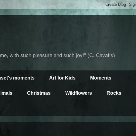
time, with such pleasure and such joy!" (C. Cavafis)
set's moments
Art for Kids
Moments
imals
Christmas
Wildflowers
Rocks