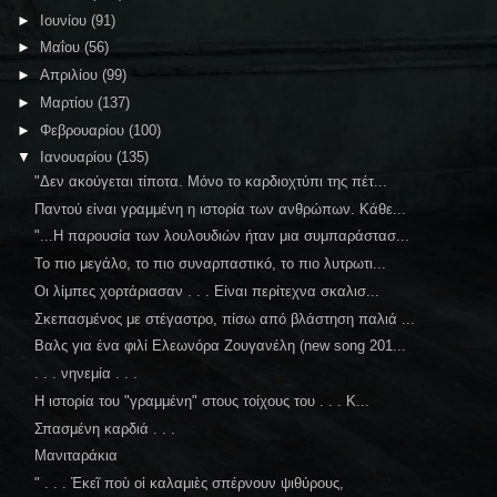
►
Ιουνίου
(91)
►
Μαΐου
(56)
►
Απριλίου
(99)
►
Μαρτίου
(137)
►
Φεβρουαρίου
(100)
▼
Ιανουαρίου
(135)
"Δεν ακούγεται τίποτα. Μόνο το καρδιοχτύπι της πέτ...
Παντού είναι γραμμένη η ιστορία των ανθρώπων. Κάθε...
"...Η παρουσία των λουλουδιών ήταν μια συμπαράστασ...
Το πιο μεγάλο, το πιο συναρπαστικό, το πιο λυτρωτι...
Οι λίμπες χορτάριασαν . . . Είναι περίτεχνα σκαλισ...
Σκεπασμένος με στέγαστρο, πίσω από βλάστηση παλιά ...
Βαλς για ένα φιλί Ελεωνόρα Ζουγανέλη (new song 201...
. . . νηνεμία . . .
Η ιστορία του "γραμμένη" στους τοίχους του . . . Κ...
Σπασμένη καρδιά . . .
Μανιταράκια
" . . . Ἐκεῖ ποὺ οἱ καλαμιὲς σπέρνουν ψιθύρους,