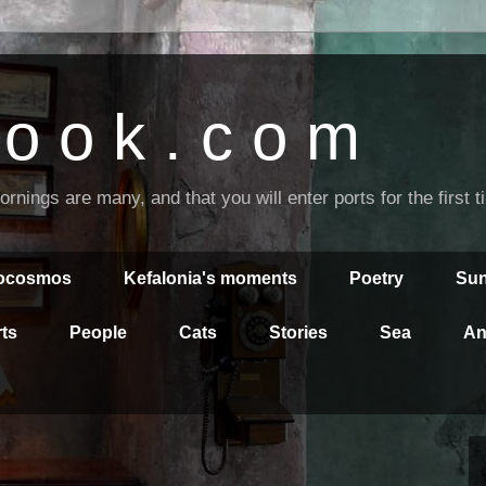
o o k . c o m
nings are many, and that you will enter ports for the first 
rocosmos
Kefalonia's moments
Poetry
Sun
ts
People
Cats
Stories
Sea
An