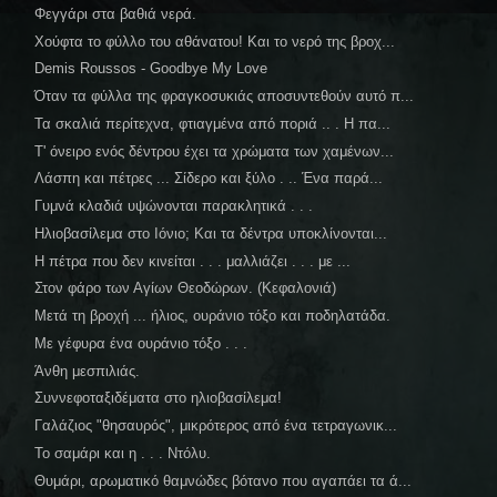
Φεγγάρι στα βαθιά νερά.
Χούφτα το φύλλο του αθάνατου! Και το νερό της βροχ...
Demis Roussos - Goodbye My Love
Όταν τα φύλλα της φραγκοσυκιάς αποσυντεθούν αυτό π...
Τα σκαλιά περίτεχνα, φτιαγμένα από ποριά .. . Η πα...
Τ' όνειρο ενός δέντρου έχει τα χρώματα των χαμένων...
Λάσπη και πέτρες ... Σίδερο και ξύλο . .. Ένα παρά...
Γυμνά κλαδιά υψώνονται παρακλητικά . . .
Ηλιοβασίλεμα στο Ιόνιο; Και τα δέντρα υποκλίνονται...
Η πέτρα που δεν κινείται . . . μαλλιάζει . . . με ...
Στον φάρο των Αγίων Θεοδώρων. (Κεφαλονιά)
Μετά τη βροχή ... ήλιος, ουράνιο τόξο και ποδηλατάδα.
Με γέφυρα ένα ουράνιο τόξο . . .
Άνθη μεσπιλιάς.
Συννεφοταξιδέματα στο ηλιοβασίλεμα!
Γαλάζιος "θησαυρός", μικρότερος από ένα τετραγωνικ...
Το σαμάρι και η . . . Ντόλυ.
Θυμάρι, αρωματικό θαμνώδες βότανο που αγαπάει τα ά...