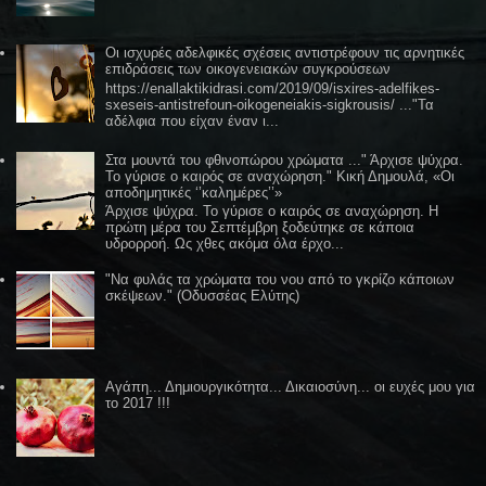
Οι ισχυρές αδελφικές σχέσεις αντιστρέφουν τις αρνητικές
επιδράσεις των οικογενειακών συγκρούσεων
https://enallaktikidrasi.com/2019/09/isxires-adelfikes-
sxeseis-antistrefoun-oikogeneiakis-sigkrousis/ ..."Τα
αδέλφια που είχαν έναν ι...
Στα μουντά του φθινοπώρου χρώματα ..." Άρχισε ψύχρα.
Το γύρισε ο καιρός σε αναχώρηση." Κική Δημουλά, «Οι
αποδημητικές ‘’καλημέρες’’»
Άρχισε ψύχρα. Το γύρισε ο καιρός σε αναχώρηση. Η
πρώτη μέρα του Σεπτέμβρη ξοδεύτηκε σε κάποια
υδρορροή. Ως χθες ακόμα όλα έρχο...
"Να φυλάς τα χρώματα του νου από το γκρίζο κάποιων
σκέψεων." (Οδυσσέας Ελύτης)
Αγάπη... Δημιουργικότητα... Δικαιοσύνη... οι ευχές μου για
το 2017 !!!