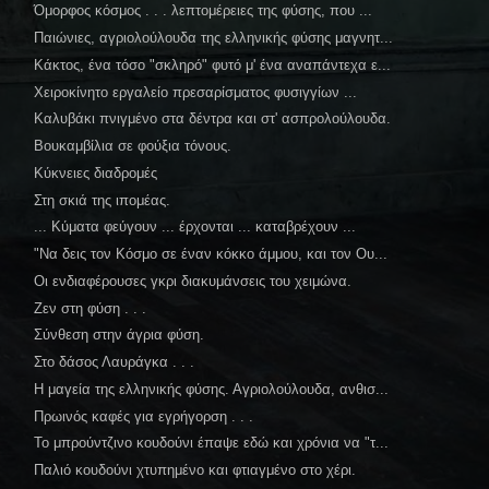
Όμορφος κόσμος . . . λεπτομέρειες της φύσης, που ...
Παιώνιες, αγριολούλουδα της ελληνικής φύσης μαγνητ...
Κάκτος, ένα τόσο "σκληρό" φυτό μ' ένα αναπάντεχα ε...
Χειροκίνητο εργαλείο πρεσαρίσματος φυσιγγίων ...
Καλυβάκι πνιγμένο στα δέντρα και στ' ασπρολούλουδα.
Βουκαμβίλια σε φούξια τόνους.
Κύκνειες διαδρομές
Στη σκιά της ιπομέας.
... Κύματα φεύγουν ... έρχονται ... καταβρέχουν ...
"Να δεις τον Κόσμο σε έναν κόκκο άμμου, και τον Ου...
Οι ενδιαφέρουσες γκρι διακυμάνσεις του χειμώνα.
Ζεν στη φύση . . .
Σύνθεση στην άγρια φύση.
Στο δάσος Λαυράγκα . . .
Η μαγεία της ελληνικής φύσης. Αγριολούλουδα, ανθισ...
Πρωινός καφές για εγρήγορση . . .
Το μπρούντζινο κουδούνι έπαψε εδώ και χρόνια να "τ...
Παλιό κουδούνι χτυπημένο και φτιαγμένο στο χέρι.