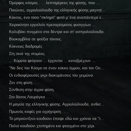
Όμορφος κόσμος . . . λεπτομέρειες της φύσης, που ...
Παιώνιες, αγριολούλουδα της ελληνικής φύσης μαγνητ...
Κάκτος, ένα τόσο "σκληρό" φυτό μ' ένα αναπάντεχα ε...
Χειροκίνητο εργαλείο πρεσαρίσματος φυσιγγίων ...
Καλυβάκι πνιγμένο στα δέντρα και στ' ασπρολούλουδα.
Βουκαμβίλια σε φούξια τόνους.
Κύκνειες διαδρομές
Στη σκιά της ιπομέας.
... Κύματα φεύγουν ... έρχονται ... καταβρέχουν ...
"Να δεις τον Κόσμο σε έναν κόκκο άμμου, και τον Ου...
Οι ενδιαφέρουσες γκρι διακυμάνσεις του χειμώνα.
Ζεν στη φύση . . .
Σύνθεση στην άγρια φύση.
Στο δάσος Λαυράγκα . . .
Η μαγεία της ελληνικής φύσης. Αγριολούλουδα, ανθισ...
Πρωινός καφές για εγρήγορση . . .
Το μπρούντζινο κουδούνι έπαψε εδώ και χρόνια να "τ...
Παλιό κουδούνι χτυπημένο και φτιαγμένο στο χέρι.