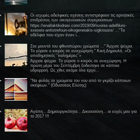
Οι ισχυρές αδελφικές σχέσεις αντιστρέφουν τις αρνητικές
επιδράσεις των οικογενειακών συγκρούσεων
https://enallaktikidrasi.com/2019/09/isxires-adelfikes-
sxeseis-antistrefoun-oikogeneiakis-sigkrousis/ ..."Τα
αδέλφια που είχαν έναν ι...
Στα μουντά του φθινοπώρου χρώματα ..." Άρχισε ψύχρα.
Το γύρισε ο καιρός σε αναχώρηση." Κική Δημουλά, «Οι
αποδημητικές ‘’καλημέρες’’»
Άρχισε ψύχρα. Το γύρισε ο καιρός σε αναχώρηση. Η
πρώτη μέρα του Σεπτέμβρη ξοδεύτηκε σε κάποια
υδρορροή. Ως χθες ακόμα όλα έρχο...
"Να φυλάς τα χρώματα του νου από το γκρίζο κάποιων
σκέψεων." (Οδυσσέας Ελύτης)
Αγάπη... Δημιουργικότητα... Δικαιοσύνη... οι ευχές μου για
το 2017 !!!