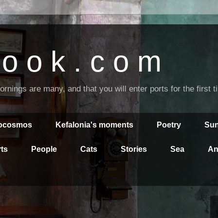
o o k . c o m
nings are many, and that you will enter ports for the first 
rocosmos
Kefalonia's moments
Poetry
Sun
ts
People
Cats
Stories
Sea
An