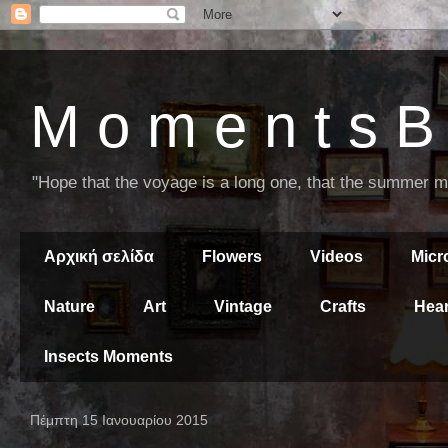
M o m e n t s B 
"Hope that the voyage is a long one, that the summer mor
Αρχική σελίδα
Flowers
Videos
Mic
Nature
Art
Vintage
Crafts
Hear
Insects Moments
Πέμπτη 15 Ιανουαρίου 2015