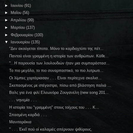
►
Ιουνίου
(91)
►
Μαΐου
(56)
►
Απριλίου
(99)
►
Μαρτίου
(137)
►
Φεβρουαρίου
(100)
▼
Ιανουαρίου
(135)
"Δεν ακούγεται τίποτα. Μόνο το καρδιοχτύπι της πέτ...
Παντού είναι γραμμένη η ιστορία των ανθρώπων. Κάθε...
"...Η παρουσία των λουλουδιών ήταν μια συμπαράστασ...
Το πιο μεγάλο, το πιο συναρπαστικό, το πιο λυτρωτι...
Οι λίμπες χορτάριασαν . . . Είναι περίτεχνα σκαλισ...
Σκεπασμένος με στέγαστρο, πίσω από βλάστηση παλιά ...
Βαλς για ένα φιλί Ελεωνόρα Ζουγανέλη (new song 201...
. . . νηνεμία . . .
Η ιστορία του "γραμμένη" στους τοίχους του . . . Κ...
Σπασμένη καρδιά . . .
Μανιταράκια
" . . . Ἐκεῖ ποὺ οἱ καλαμιὲς σπέρνουν ψιθύρους,