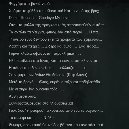
Φεγγάρι στα βαθιά νερά.
Χούφτα το φύλλο του αθάνατου! Και το νερό της βροχ...
Demis Roussos - Goodbye My Love
Όταν τα φύλλα της φραγκοσυκιάς αποσυντεθούν αυτό π...
Τα σκαλιά περίτεχνα, φτιαγμένα από ποριά .. . Η πα...
Τ' όνειρο ενός δέντρου έχει τα χρώματα των χαμένων...
Λάσπη και πέτρες ... Σίδερο και ξύλο . .. Ένα παρά...
Γυμνά κλαδιά υψώνονται παρακλητικά . . .
Ηλιοβασίλεμα στο Ιόνιο; Και τα δέντρα υποκλίνονται...
Η πέτρα που δεν κινείται . . . μαλλιάζει . . . με ...
Στον φάρο των Αγίων Θεοδώρων. (Κεφαλονιά)
Μετά τη βροχή ... ήλιος, ουράνιο τόξο και ποδηλατάδα.
Με γέφυρα ένα ουράνιο τόξο . . .
Άνθη μεσπιλιάς.
Συννεφοταξιδέματα στο ηλιοβασίλεμα!
Γαλάζιος "θησαυρός", μικρότερος από ένα τετραγωνικ...
Το σαμάρι και η . . . Ντόλυ.
Θυμάρι, αρωματικό θαμνώδες βότανο που αγαπάει τα ά...