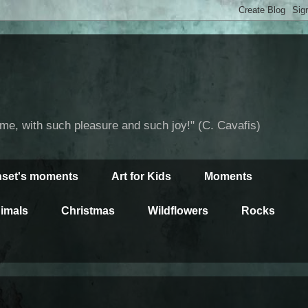
time, with such pleasure and such joy!" (C. Cavafis)
set's moments
Art for Kids
Moments
imals
Christmas
Wildflowers
Rocks