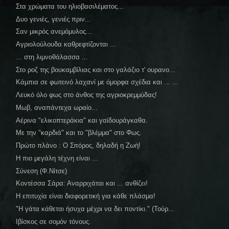
Στα χρώματα του ηλιοβασιλέματος...
Δυο γενιές, γενιές πριν...
Σαν μικρός ανεμόμυλος...
Αγριολούλουδα καθρεφτίζονται ...
... στη λιμνοθάλασσα ...
Στο ροζ της βουκαμβίλιας και στο γαλάζιο τ' ουρανο...
Κάμπια σε φωτεινό λαχανί με όμορφα σχέδια και ... ...
Λευκό όλο φως στο άνθος της αγριοκρεμμύδας!
Μωβ, αναπάντεχα ωραίο...
Αέρινα "ελικοπτεράκια" και γαϊδουράγκαθα.
Με την "καρδιά" και το "βλέμμα" στο Φως.
Πρώτο πλάνο : Ο Σπόρος, δηλαδή η Ζωή!
Η πιο μεγάλη τέχνη είναι ...
Σύνεση (Φ.Νίτσε)
Κοντέσσα Σάρα: Αναρριχάται και ... ανθίζει!
Η επιτυχία είναι διαφορετική για κάθε πλάσμα!
"Η γάτα κάθεται ήσυχα μέχρι να δει ποντίκι." (Τούρ...
Ιβίσκος σε σομόν τόνους.