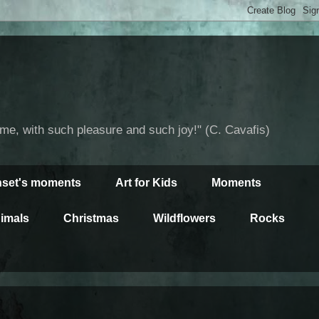
time, with such pleasure and such joy!" (C. Cavafis)
set's moments
Art for Kids
Moments
imals
Christmas
Wildflowers
Rocks