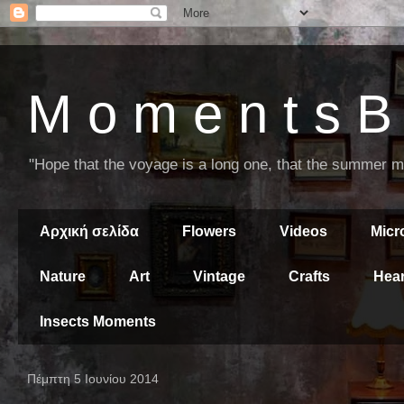
M o m e n t s B 
"Hope that the voyage is a long one, that the summer mor
Αρχική σελίδα
Flowers
Videos
Mic
Nature
Art
Vintage
Crafts
Hear
Insects Moments
Πέμπτη 5 Ιουνίου 2014