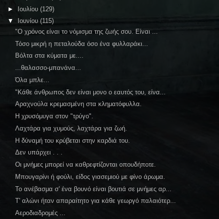
►
Ιουλίου
(129)
▼
Ιουνίου
(115)
"Ο χρόνος είναι το νόμισμα της ζωής σου. Είναι ...
Τόσο μικρή η πεταλούδα όσο ένα φυλλαράκι...
Βόλτα στα κύματα με....
...θαλασσο-μπανάνα...
Όλα μπλε...
"Κάθε άνθρωπος δεν είναι μονο ο εαυτός του, είνα...
Αραχνούλα κρεμασμένη στα κληματόφυλλα.
Η χρυσόμυγα στον "τρύγο".
Λαχτάρα για χυμούς, λαχτάρα για ζωή.
Η δύναμή του κρύβεται στην καρδιά του.
Δεν υπάρχει . . .
Οι μνήμες μπορεί να καθρεφτίζονται οπουδήποτε.
Μπουγαρίνι ή φούλι, είδος γιασεμιού με φίνο άρωμα.
Το ανέβασμα σ' ένα βουνό είναι βουτιά σε μνήμες αρ...
Τ' αλώνι ήταν απαραίτητο για κάθε γεωργό παλαιότερ...
Αεροδιαδρομές ...