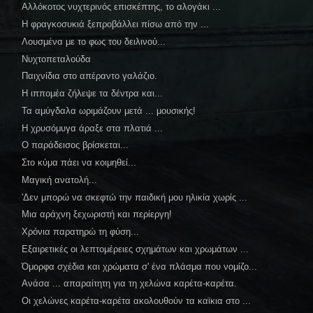
Αλλόκοτος νυχτερινός επισκέπτης, το αλογάκι ...
Η φραγκοσυκιά ξεπροβάλλει πίσω από την ...
Λουσμένα με το φως του δειλινού...
Νυχτοπεταλούδα
Παιχνίδια στο απέραντο γαλάζιο.
Η ιππομέα ζήλεψε τα δέντρα και...
Τα αμύγδαλα ωριμάζουν μετά ... μουσικής!
Η χρυσόμυγα άραξε στα πλατιά ...
Ο παράδεισος βρίσκεται...
Στο κύμα πάει να κοιμηθεί...
Μαγική ανατολή...
'Δεν μπορώ να σκεφτώ την παιδική μου ηλικία χωρίς ...
Μια αράχνη ξεχωριστή και περίεργη!
Χρόνια παρατηρώ τη φύση...
Εξαιρετικές οι λεπτομέρειες σχημάτων και χρωμάτων ...
Όμορφα σχέδια και χρώματα σ' ένα πλάσμα που νομίζο...
Ανάσα ... απαραίτητη για τη χελώνα καρέτα-καρέτα.
Οι χελώνες καρέτα-καρέτα ακολουθούν τα καϊκια στο ...