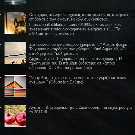
Οι ισχυρές αδελφικές σχέσεις αντιστρέφουν τις αρνητικές
επιδράσεις των οικογενειακών συγκρούσεων
https://enallaktikidrasi.com/2019/09/isxires-adelfikes-
sxeseis-antistrefoun-oikogeneiakis-sigkrousis/ ..."Τα
αδέλφια που είχαν έναν ι...
Στα μουντά του φθινοπώρου χρώματα ..." Άρχισε ψύχρα.
Το γύρισε ο καιρός σε αναχώρηση." Κική Δημουλά, «Οι
αποδημητικές ‘’καλημέρες’’»
Άρχισε ψύχρα. Το γύρισε ο καιρός σε αναχώρηση. Η
πρώτη μέρα του Σεπτέμβρη ξοδεύτηκε σε κάποια
υδρορροή. Ως χθες ακόμα όλα έρχο...
"Να φυλάς τα χρώματα του νου από το γκρίζο κάποιων
σκέψεων." (Οδυσσέας Ελύτης)
Αγάπη... Δημιουργικότητα... Δικαιοσύνη... οι ευχές μου για
το 2017 !!!