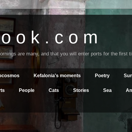
o o k . c o m
nings are many, and that you will enter ports for the first 
rocosmos
Kefalonia's moments
Poetry
Sun
ts
People
Cats
Stories
Sea
An