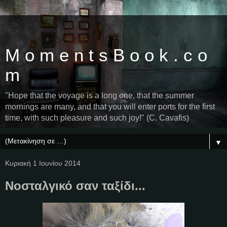
M o m e n t s B o o k . c o
m
"Hope that the voyage is a long one, that the summer
mornings are many, and that you will enter ports for the first
time, with such pleasure and such joy!" (C. Cavafis)
▼
Κυριακή 1 Ιουνίου 2014
Νοσταλγικό σαν ταξίδι...