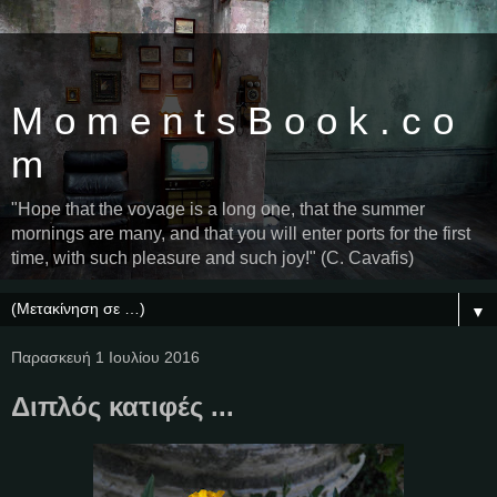
M o m e n t s B o o k . c o
m
"Hope that the voyage is a long one, that the summer
mornings are many, and that you will enter ports for the first
time, with such pleasure and such joy!" (C. Cavafis)
▼
Παρασκευή 1 Ιουλίου 2016
Διπλός κατιφές ...