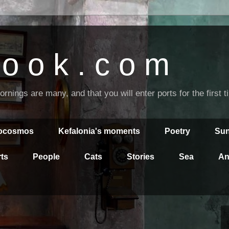
o o k . c o m
nings are many, and that you will enter ports for the first 
rocosmos
Kefalonia's moments
Poetry
Sun
ts
People
Cats
Stories
Sea
An