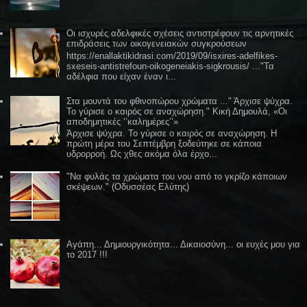
Οι ισχυρές αδελφικές σχέσεις αντιστρέφουν τις αρνητικές
επιδράσεις των οικογενειακών συγκρούσεων
https://enallaktikidrasi.com/2019/09/isxires-adelfikes-
sxeseis-antistrefoun-oikogeneiakis-sigkrousis/ ..."Τα
αδέλφια που είχαν έναν ι...
Στα μουντά του φθινοπώρου χρώματα ..." Άρχισε ψύχρα.
Το γύρισε ο καιρός σε αναχώρηση." Κική Δημουλά, «Οι
αποδημητικές ‘’καλημέρες’’»
Άρχισε ψύχρα. Το γύρισε ο καιρός σε αναχώρηση. Η
πρώτη μέρα του Σεπτέμβρη ξοδεύτηκε σε κάποια
υδρορροή. Ως χθες ακόμα όλα έρχο...
"Να φυλάς τα χρώματα του νου από το γκρίζο κάποιων
σκέψεων." (Οδυσσέας Ελύτης)
Αγάπη... Δημιουργικότητα... Δικαιοσύνη... οι ευχές μου για
το 2017 !!!