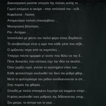
Διακοσμητικό ρουστίκ στοιχείο της παλιάς αυλής το ...
Γυμνό απέμεινε κι ακόμα - στην απλότητά του - ενδι...
Κεφαλονιά - Λάσση
Απομεινάρια παλιού ελαιοτριβείου ...
Μεσογειακή βλάστηση ...
Ρίο - Αντίρριο ...
Ιστιοπλοϊκό με φόντο τον παλιό φάρο στους Βαρδιάνο...
Το ηλιοβασίλεμα είναι η ώρα που κάθε γάτα που σέβε...
Ο ορίζοντας πέρα από τις καμπύλες ...
Υπάρχει πάντα ομορφιά γι' αυτόν που θέλει να την δ...
Πάνε δεκαετίες που κάποιος είχε την ιδέα να σκαλίσ...
Όταν γεμίζει νερό, γίνεται το αγαπημένο στέκι των ...
Κάθε φυτοκύτταρο ακολουθεί τον δικό του ρυθμό φθορ...
Μετά το φυλλορόισμα του ρόδου αναδεικνύονται οι σπ...
Στην πορεία της φθοράς ...
Σπουδή με παλιό σπασμένο λυχνάρι και καμμένα σπίρτ...
Η φύση ακολουθεί τους ρυθμούς της διδάσκοντας υπομ...
Στο μαύρο, το άσπρο και το γκρι ...