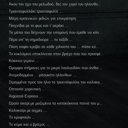
Άκου τον ήχο του μελωδού, δες τον χορό του ηλίανθο...
Τριανταφυλλάκι τριανταφυλλί ...
Μάχη αρσενικών φιδιών για επικράτηση
Παιχνίδια με το φως και τ' αεράκι ...
Τα μάτια του δείχνουν την υπομονή που έμαθε να κάν...
Πέρα απ' τη σημαδούρα ... το ταξίδι ...
Πόση σοφία κρύβει σε κάθε χιλιοστό του ... πόσα κύ...
Το κυκλάμινο υποκλίνεται στον βράχο που του προσφέ...
Κόκκινο γεράνι ...
Όμορφοι στήμονες για το μικρό λουλουδάκι που άνθισ...
Ανεμοδαρμένο ... μπουκέτο ηλίανθων ...
Στραμμένα προς τον ήλιο τα τριαντάφυλλα του καλοκα...
Οπτασία χορευτική ...
Argostoli Express ...
Ωραίο σκαρί με μαζεμένα τα κατακόκκινα πανιά του μ...
Καλοκαίρι με αιχμές ...
Το κρυφτούλι ...
Το κύμα και ο βράχος ...