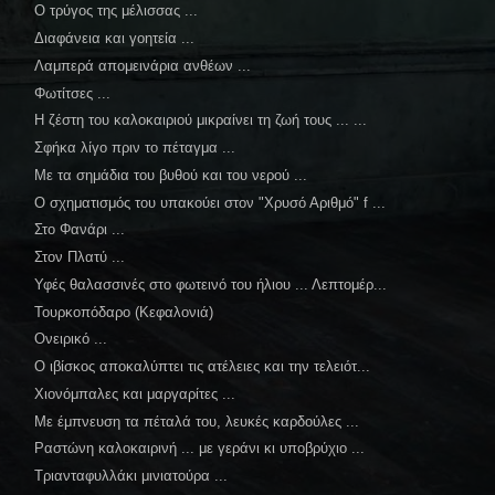
Ο τρύγος της μέλισσας ...
Διαφάνεια και γοητεία ...
Λαμπερά απομεινάρια ανθέων ...
Φωτίτσες ...
Η ζέστη του καλοκαιριού μικραίνει τη ζωή τους ... ...
Σφήκα λίγο πριν το πέταγμα ...
Με τα σημάδια του βυθού και του νερού ...
Ο σχηματισμός του υπακούει στον "Χρυσό Αριθμό" f ...
Στο Φανάρι ...
Στον Πλατύ ...
Υφές θαλασσινές στο φωτεινό του ήλιου ... Λεπτομέρ...
Τουρκοπόδαρο (Κεφαλονιά)
Ονειρικό ...
Ο ιβίσκος αποκαλύπτει τις ατέλειες και την τελειότ...
Χιονόμπαλες και μαργαρίτες ...
Με έμπνευση τα πέταλά του, λευκές καρδούλες ...
Ραστώνη καλοκαιρινή ... με γεράνι κι υποβρύχιο ...
Τριανταφυλλάκι μινιατούρα ...