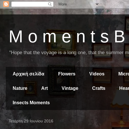
M o m e n t s B 
"Hope that the voyage is a long one, that the summer mor
Αρχική σελίδα
Flowers
Videos
Mic
Nature
Art
Vintage
Crafts
Hear
Insects Moments
Τετάρτη 29 Ιουνίου 2016