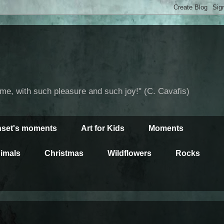
time, with such pleasure and such joy!" (C. Cavafis)
set's moments
Art for Kids
Moments
imals
Christmas
Wildflowers
Rocks