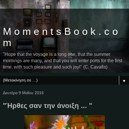
M o m e n t s B o o k . c o
m
"Hope that the voyage is a long one, that the summer
mornings are many, and that you will enter ports for the first
time, with such pleasure and such joy!" (C. Cavafis)
▼
Δευτέρα 9 Μαΐου 2016
"Ήρθες σαν την άνοιξη ... "