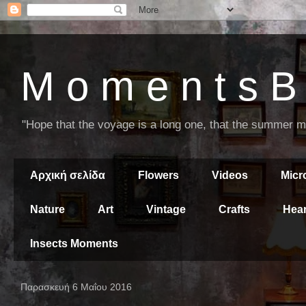
M o m e n t s B 
"Hope that the voyage is a long one, that the summer mor
Αρχική σελίδα
Flowers
Videos
Mic
Nature
Art
Vintage
Crafts
Hear
Insects Moments
Παρασκευή 6 Μαΐου 2016