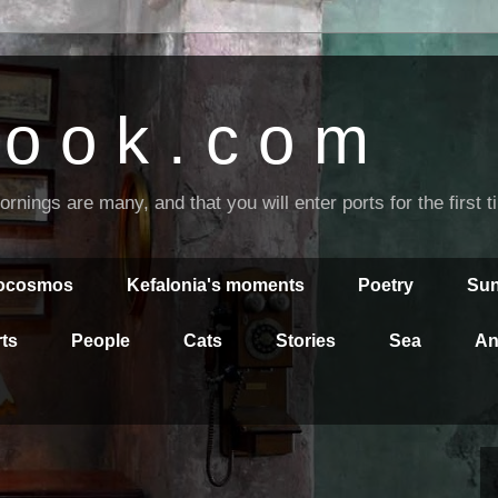
o o k . c o m
nings are many, and that you will enter ports for the first 
rocosmos
Kefalonia's moments
Poetry
Sun
ts
People
Cats
Stories
Sea
An