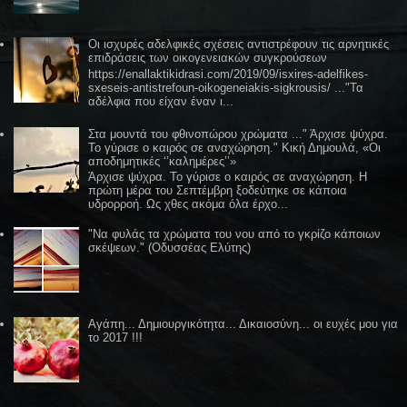
Οι ισχυρές αδελφικές σχέσεις αντιστρέφουν τις αρνητικές
επιδράσεις των οικογενειακών συγκρούσεων
https://enallaktikidrasi.com/2019/09/isxires-adelfikes-
sxeseis-antistrefoun-oikogeneiakis-sigkrousis/ ..."Τα
αδέλφια που είχαν έναν ι...
Στα μουντά του φθινοπώρου χρώματα ..." Άρχισε ψύχρα.
Το γύρισε ο καιρός σε αναχώρηση." Κική Δημουλά, «Οι
αποδημητικές ‘’καλημέρες’’»
Άρχισε ψύχρα. Το γύρισε ο καιρός σε αναχώρηση. Η
πρώτη μέρα του Σεπτέμβρη ξοδεύτηκε σε κάποια
υδρορροή. Ως χθες ακόμα όλα έρχο...
"Να φυλάς τα χρώματα του νου από το γκρίζο κάποιων
σκέψεων." (Οδυσσέας Ελύτης)
Αγάπη... Δημιουργικότητα... Δικαιοσύνη... οι ευχές μου για
το 2017 !!!