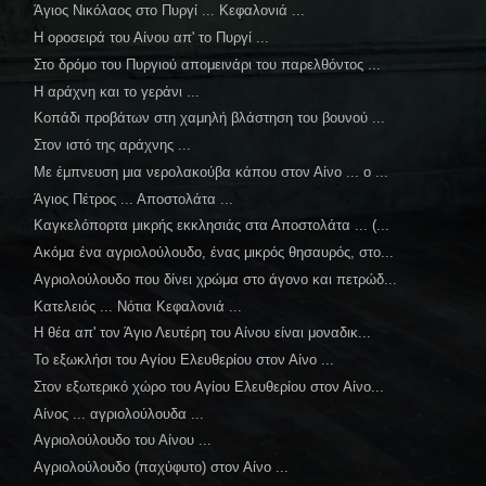
Άγιος Νικόλαος στο Πυργί ... Κεφαλονιά ...
Η οροσειρά του Αίνου απ' το Πυργί ...
Στο δρόμο του Πυργιού απομεινάρι του παρελθόντος ...
Η αράχνη και το γεράνι ...
Κοπάδι προβάτων στη χαμηλή βλάστηση του βουνού ...
Στον ιστό της αράχνης ...
Με έμπνευση μια νερολακούβα κάπου στον Αίνο ... ο ...
Άγιος Πέτρος ... Αποστολάτα ...
Καγκελόπορτα μικρής εκκλησιάς στα Αποστολάτα ... (...
Ακόμα ένα αγριολούλουδο, ένας μικρός θησαυρός, στο...
Αγριολούλουδο που δίνει χρώμα στο άγονο και πετρώδ...
Κατελειός ... Νότια Κεφαλονιά ...
Η θέα απ' τον Άγιο Λευτέρη του Αίνου είναι μοναδικ...
Το εξωκλήσι του Αγίου Ελευθερίου στον Αίνο ...
Στον εξωτερικό χώρο του Αγίου Ελευθερίου στον Αίνο...
Αίνος ... αγριολούλουδα ...
Αγριολούλουδο του Αίνου ...
Αγριολούλουδο (παχύφυτο) στον Αίνο ...