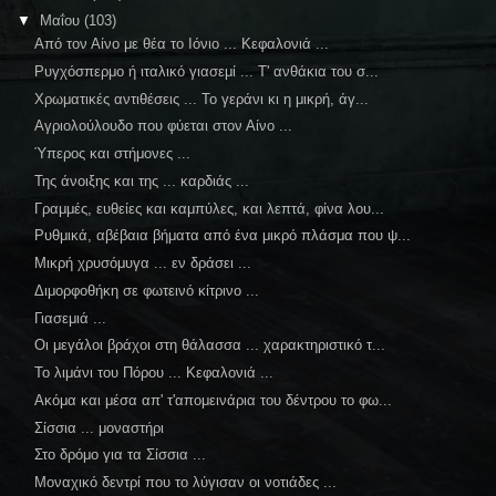
▼
Μαΐου
(103)
Από τον Αίνο με θέα το Ιόνιο ... Κεφαλονιά ...
Ρυγχόσπερμο ή ιταλικό γιασεμί ... Τ' ανθάκια του σ...
Χρωματικές αντιθέσεις ... Το γεράνι κι η μικρή, άγ...
Αγριολούλουδο που φύεται στον Αίνο ...
Ύπερος και στήμονες ...
Της άνοιξης και της ... καρδιάς ...
Γραμμές, ευθείες και καμπύλες, και λεπτά, φίνα λου...
Ρυθμικά, αβέβαια βήματα από ένα μικρό πλάσμα που ψ...
Μικρή χρυσόμυγα ... εν δράσει ...
Διμορφοθήκη σε φωτεινό κίτρινο ...
Γιασεμιά ...
Οι μεγάλοι βράχοι στη θάλασσα ... χαρακτηριστικό τ...
Το λιμάνι του Πόρου ... Κεφαλονιά ...
Ακόμα και μέσα απ' τ'απομεινάρια του δέντρου το φω...
Σίσσια ... μοναστήρι
Στο δρόμο για τα Σίσσια ...
Μοναχικό δεντρί που το λύγισαν οι νοτιάδες ...