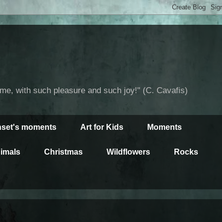
time, with such pleasure and such joy!" (C. Cavafis)
set's moments
Art for Kids
Moments
imals
Christmas
Wildflowers
Rocks