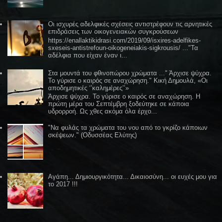
Οι ισχυρές αδελφικές σχέσεις αντιστρέφουν τις αρνητικές
επιδράσεις των οικογενειακών συγκρούσεων
https://enallaktikidrasi.com/2019/09/isxires-adelfikes-
sxeseis-antistrefoun-oikogeneiakis-sigkrousis/ ..."Τα
αδέλφια που είχαν έναν ι...
Στα μουντά του φθινοπώρου χρώματα ..." Άρχισε ψύχρα.
Το γύρισε ο καιρός σε αναχώρηση." Κική Δημουλά, «Οι
αποδημητικές ‘’καλημέρες’’»
Άρχισε ψύχρα. Το γύρισε ο καιρός σε αναχώρηση. Η
πρώτη μέρα του Σεπτέμβρη ξοδεύτηκε σε κάποια
υδρορροή. Ως χθες ακόμα όλα έρχο...
"Να φυλάς τα χρώματα του νου από το γκρίζο κάποιων
σκέψεων." (Οδυσσέας Ελύτης)
Αγάπη... Δημιουργικότητα... Δικαιοσύνη... οι ευχές μου για
το 2017 !!!