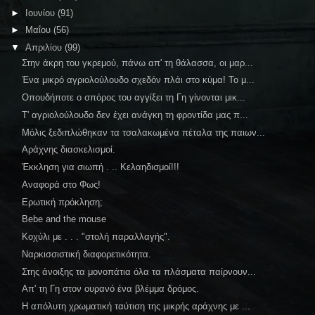
►
Ιουνίου
(91)
►
Μαΐου
(56)
▼
Απριλίου
(99)
Στην άκρη του γκρεμού, πάνω απ' τη θάλασσα, οι μαρ...
Ένα μικρό αγριολούλουδο σχεδόν πλάι στο κύμα! Το μ...
Οπουδήποτε ο σπόρος του αγγίξει τη Γη γίνονται μικ...
Τ' αγριολούλουδο δεν έχει ανάγκη τη φροντίδα μας π...
Μόλις ξεδιπλώθηκαν τα τσαλακωμένα πέταλα της παιων...
Αράχνης διασκελισμοί.
Έκκληση για σιωπή . .. Κελαηδισμοί!!!
Αναφορά στο Φως!
Ερωτική πρόκληση;
Bebe and the mouse
Κοχύλι με . . . "στολή παραλλαγής".
Ναρκισσιστική διαφορετικότητα.
Στης άνοιξης τα μονοπάτια όλα τα πλάσματα παίρνουν...
Απ' τη Γη στον ουρανό ένα βλέμμα δρόμος.
Η απόλυτη χρωματική ταύτιση της μικρής αράχνης με ...