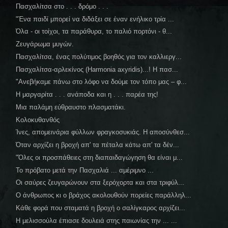
Πασχαλίτσα στο . . . δρόμο . . .
"Ένα παιδί μπορεί να διδάξει σε έναν ενήλικο τρία ...
Όλα - οι τοίχοι, τα παράθυρα, το παλιό πορτόνι - θ...
Ζευγάρωμα μυγών.
Πασχαλίτσα, ένας πολύτιμος βοηθός για τον καλλιεργ...
Πασχαλίτσα-αρλεκίνος (Ηarmonia axyridis)...! Η πασ...
"Ανεβήκαμε πάνω στο λόφο να δούμε τον τόπο μας – φ...
Η μαργαρίτα . . . ανάποδα και η . . . παρέα της!
Μια παλάμη εύθραυστο πλασματάκι.
Κολοκυθανθός
Ίνες, απομεινάρια φύλλων φραγκοσυκιάς. Η αποσύνθεσ...
Όταν αρχίζει η βροχή απ' τα πέταλα κάτω απ' τα δέν...
"Όλες οι προσπάθειες στη διαπαιδαγώγηση θα είναι μ...
Το πρόβατο μετά την Πασχαλιά ... αμέριμνο ...
Οι σαύρες ζευγαρώνουν στα ξερόχορτα και στα τριφύλ...
Ο άνθρωπος κι ο βράχος ακολουθούν πορείες παράλληλ...
Κάθε φορά που σταματά η βροχή ο σαλίγκαρος αρχίζει...
Η μελισσούλα έπιασε δουλειά στης παιωνίας την ... ...