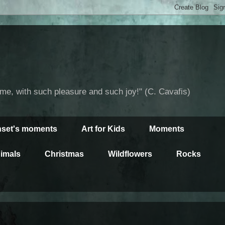
time, with such pleasure and such joy!" (C. Cavafis)
set's moments
Art for Kids
Moments
imals
Christmas
Wildflowers
Rocks