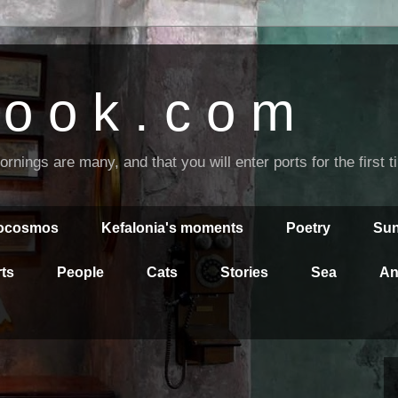
o o k . c o m
nings are many, and that you will enter ports for the first 
rocosmos
Kefalonia's moments
Poetry
Sun
ts
People
Cats
Stories
Sea
An