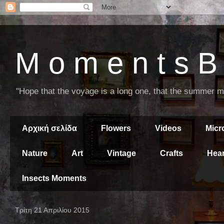
M o m e n t s B 
"Hope that the voyage is a long one, that the summer mor
Αρχική σελίδα
Flowers
Videos
Mic
Nature
Art
Vintage
Crafts
Hear
Insects Moments
Τρίτη 21 Απριλίου 2015