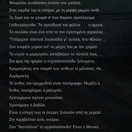
Φευγαλέα ανοιξιάτικη ανάσα στα χαλίκια.
Στην καρδιά του οι σπόροι, με τη μορφή μικρών ανθέ...
Τα ξερά και τα χλωρά σ' ένα διαρκές αγκάλιασμα.
Γαϊδουράγκαθο. Τα αγκαθωτά του φύλλα . . . η άμυνά...
Το σκυλάκι είναι ένα από τα πιο αγαπημένα αγριολού...
"Υπάρχουν πάντοτε λουλούδια γι’ αυτούς που θέλουν ...
Σαν κουρέλι γύρισε απ' τις μάχες του με τον χειμών...
Τη νύχτα οι μαργαρίτες κατεβάζουν τα πέταλά τους. ...
Στο φως της ημέρας η νυχτοπεταλούδα ζαλισμένη...
Κρεμασμένες στο τσαμπί των ανθέων οι μέλισσες. Ακ...
Αγράμπελη
Το άνθος του κρεμμυδιού είναι πανέμορφο. Μυρίζει ό...
Άνθος πασιφλόρας ή ρολογιάς.
Λεπτομέρεια παλιού μπαούλου.
Χρυσόμυγα ή βαβίλα
Είναι η εποχή που οι σαύρες ξυπνούν από τη χειμερί...
Στο περιβάλλον ενός ονείρου . . .
Σαν "δαντελένιο" το αγριολούλουδο! Είναι ο ιδανικό...