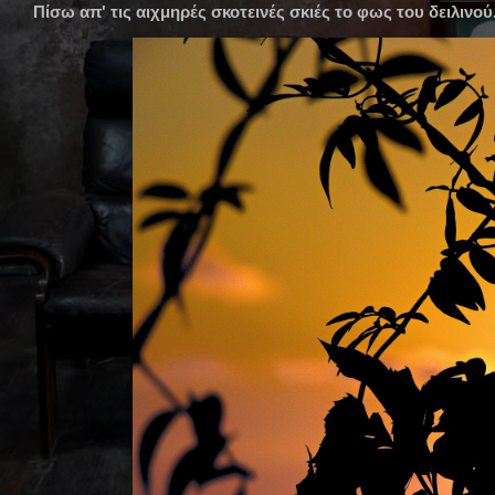
Πίσω απ' τις αιχμηρές σκοτεινές σκιές το φως του δειλινο