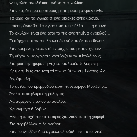
Φευγαλέα ανοιξιάτικη ανάσα στα χαλίκια.
Στην καρδιά του οι σπόροι, με τη μορφή μικρών ανθέ...
Τα ξερά και τα χλωρά σ' ένα διαρκές αγκάλιασμα.
Γαϊδουράγκαθο. Τα αγκαθωτά του φύλλα . . . η άμυνά...
Το σκυλάκι είναι ένα από τα πιο αγαπημένα αγριολού...
"Υπάρχουν πάντοτε λουλούδια γι’ αυτούς που θέλουν ...
Σαν κουρέλι γύρισε απ' τις μάχες του με τον χειμών...
Τη νύχτα οι μαργαρίτες κατεβάζουν τα πέταλά τους. ...
Στο φως της ημέρας η νυχτοπεταλούδα ζαλισμένη...
Κρεμασμένες στο τσαμπί των ανθέων οι μέλισσες. Ακ...
Αγράμπελη
Το άνθος του κρεμμυδιού είναι πανέμορφο. Μυρίζει ό...
Άνθος πασιφλόρας ή ρολογιάς.
Λεπτομέρεια παλιού μπαούλου.
Χρυσόμυγα ή βαβίλα
Είναι η εποχή που οι σαύρες ξυπνούν από τη χειμερί...
Στο περιβάλλον ενός ονείρου . . .
Σαν "δαντελένιο" το αγριολούλουδο! Είναι ο ιδανικό...