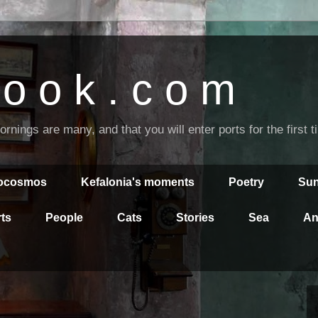
o o k . c o m
nings are many, and that you will enter ports for the first 
rocosmos
Kefalonia's moments
Poetry
Sun
ts
People
Cats
Stories
Sea
An