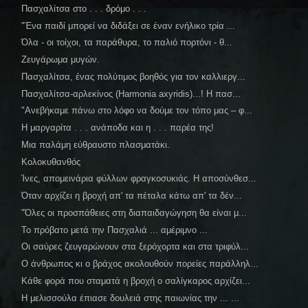
Πασχαλίτσα στο . . . δρόμο . . .
"Ένα παιδί μπορεί να διδάξει σε έναν ενήλικο τρία ...
Όλα - οι τοίχοι, τα παράθυρα, το παλιό πορτόνι - θ...
Ζευγάρωμα μυγών.
Πασχαλίτσα, ένας πολύτιμος βοηθός για τον καλλιεργ...
Πασχαλίτσα-αρλεκίνος (Ηarmonia axyridis)...! Η πασ...
"Ανεβήκαμε πάνω στο λόφο να δούμε τον τόπο μας – φ...
Η μαργαρίτα . . . ανάποδα και η . . . παρέα της!
Μια παλάμη εύθραυστο πλασματάκι.
Κολοκυθανθός
Ίνες, απομεινάρια φύλλων φραγκοσυκιάς. Η αποσύνθεσ...
Όταν αρχίζει η βροχή απ' τα πέταλα κάτω απ' τα δέν...
"Όλες οι προσπάθειες στη διαπαιδαγώγηση θα είναι μ...
Το πρόβατο μετά την Πασχαλιά ... αμέριμνο ...
Οι σαύρες ζευγαρώνουν στα ξερόχορτα και στα τριφύλ...
Ο άνθρωπος κι ο βράχος ακολουθούν πορείες παράλληλ...
Κάθε φορά που σταματά η βροχή ο σαλίγκαρος αρχίζει...
Η μελισσούλα έπιασε δουλειά στης παιωνίας την ... ...