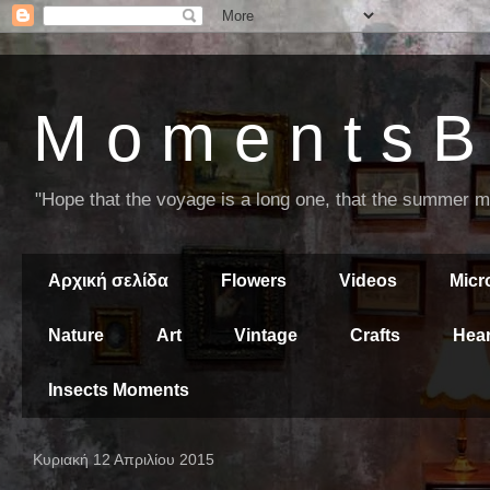
M o m e n t s B 
"Hope that the voyage is a long one, that the summer mor
Αρχική σελίδα
Flowers
Videos
Mic
Nature
Art
Vintage
Crafts
Hear
Insects Moments
Κυριακή 12 Απριλίου 2015