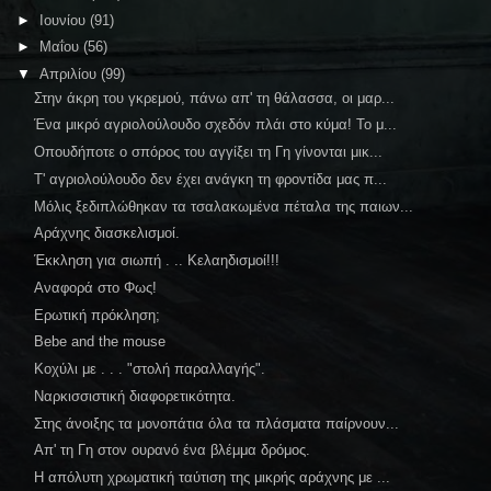
►
Ιουνίου
(91)
►
Μαΐου
(56)
▼
Απριλίου
(99)
Στην άκρη του γκρεμού, πάνω απ' τη θάλασσα, οι μαρ...
Ένα μικρό αγριολούλουδο σχεδόν πλάι στο κύμα! Το μ...
Οπουδήποτε ο σπόρος του αγγίξει τη Γη γίνονται μικ...
Τ' αγριολούλουδο δεν έχει ανάγκη τη φροντίδα μας π...
Μόλις ξεδιπλώθηκαν τα τσαλακωμένα πέταλα της παιων...
Αράχνης διασκελισμοί.
Έκκληση για σιωπή . .. Κελαηδισμοί!!!
Αναφορά στο Φως!
Ερωτική πρόκληση;
Bebe and the mouse
Κοχύλι με . . . "στολή παραλλαγής".
Ναρκισσιστική διαφορετικότητα.
Στης άνοιξης τα μονοπάτια όλα τα πλάσματα παίρνουν...
Απ' τη Γη στον ουρανό ένα βλέμμα δρόμος.
Η απόλυτη χρωματική ταύτιση της μικρής αράχνης με ...