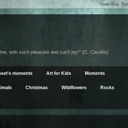
time, with such pleasure and such joy!" (C. Cavafis)
set's moments
Art for Kids
Moments
imals
Christmas
Wildflowers
Rocks