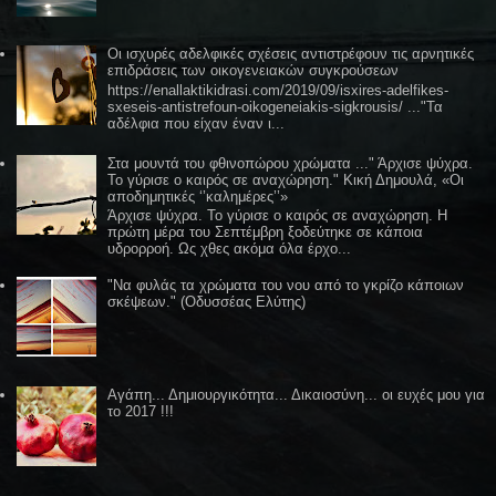
Οι ισχυρές αδελφικές σχέσεις αντιστρέφουν τις αρνητικές
επιδράσεις των οικογενειακών συγκρούσεων
https://enallaktikidrasi.com/2019/09/isxires-adelfikes-
sxeseis-antistrefoun-oikogeneiakis-sigkrousis/ ..."Τα
αδέλφια που είχαν έναν ι...
Στα μουντά του φθινοπώρου χρώματα ..." Άρχισε ψύχρα.
Το γύρισε ο καιρός σε αναχώρηση." Κική Δημουλά, «Οι
αποδημητικές ‘’καλημέρες’’»
Άρχισε ψύχρα. Το γύρισε ο καιρός σε αναχώρηση. Η
πρώτη μέρα του Σεπτέμβρη ξοδεύτηκε σε κάποια
υδρορροή. Ως χθες ακόμα όλα έρχο...
"Να φυλάς τα χρώματα του νου από το γκρίζο κάποιων
σκέψεων." (Οδυσσέας Ελύτης)
Αγάπη... Δημιουργικότητα... Δικαιοσύνη... οι ευχές μου για
το 2017 !!!