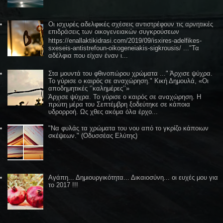
Οι ισχυρές αδελφικές σχέσεις αντιστρέφουν τις αρνητικές
επιδράσεις των οικογενειακών συγκρούσεων
https://enallaktikidrasi.com/2019/09/isxires-adelfikes-
sxeseis-antistrefoun-oikogeneiakis-sigkrousis/ ..."Τα
αδέλφια που είχαν έναν ι...
Στα μουντά του φθινοπώρου χρώματα ..." Άρχισε ψύχρα.
Το γύρισε ο καιρός σε αναχώρηση." Κική Δημουλά, «Οι
αποδημητικές ‘’καλημέρες’’»
Άρχισε ψύχρα. Το γύρισε ο καιρός σε αναχώρηση. Η
πρώτη μέρα του Σεπτέμβρη ξοδεύτηκε σε κάποια
υδρορροή. Ως χθες ακόμα όλα έρχο...
"Να φυλάς τα χρώματα του νου από το γκρίζο κάποιων
σκέψεων." (Οδυσσέας Ελύτης)
Αγάπη... Δημιουργικότητα... Δικαιοσύνη... οι ευχές μου για
το 2017 !!!