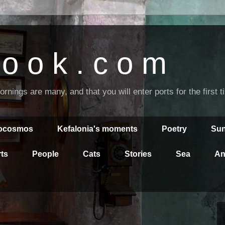
o o k . c o m
nings are many, and that you will enter ports for the first 
rocosmos
Kefalonia's moments
Poetry
Sun
ts
People
Cats
Stories
Sea
An