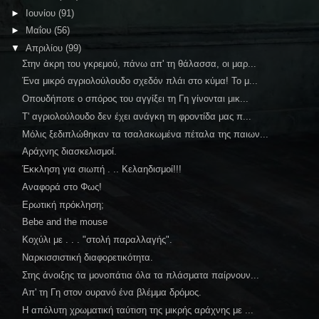
►
Ιουνίου
(91)
►
Μαΐου
(56)
▼
Απριλίου
(99)
Στην άκρη του γκρεμού, πάνω απ' τη θάλασσα, οι μαρ...
Ένα μικρό αγριολούλουδο σχεδόν πλάι στο κύμα! Το μ...
Οπουδήποτε ο σπόρος του αγγίξει τη Γη γίνονται μικ...
Τ' αγριολούλουδο δεν έχει ανάγκη τη φροντίδα μας π...
Μόλις ξεδιπλώθηκαν τα τσαλακωμένα πέταλα της παιων...
Αράχνης διασκελισμοί.
Έκκληση για σιωπή . .. Κελαηδισμοί!!!
Αναφορά στο Φως!
Ερωτική πρόκληση;
Bebe and the mouse
Κοχύλι με . . . "στολή παραλλαγής".
Ναρκισσιστική διαφορετικότητα.
Στης άνοιξης τα μονοπάτια όλα τα πλάσματα παίρνουν...
Απ' τη Γη στον ουρανό ένα βλέμμα δρόμος.
Η απόλυτη χρωματική ταύτιση της μικρής αράχνης με ...