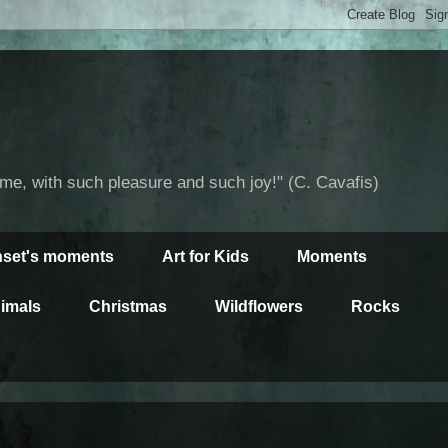
time, with such pleasure and such joy!" (C. Cavafis)
set's moments
Art for Kids
Moments
imals
Christmas
Wildflowers
Rocks