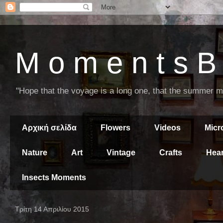
M o m e n t s B 
"Hope that the voyage is a long one, that the summer mor
Αρχική σελίδα
Flowers
Videos
Mic
Nature
Art
Vintage
Crafts
Hear
Insects Moments
Τρίτη 14 Απριλίου 2015