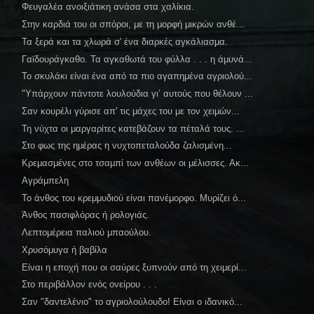
Φευγαλέα ανοιξιάτικη ανάσα στα χαλίκια.
Στην καρδιά του οι σπόροι, με τη μορφή μικρών ανθέ...
Τα ξερά και τα χλωρά σ' ένα διαρκές αγκάλιασμα.
Γαϊδουράγκαθο. Τα αγκαθωτά του φύλλα . . . η άμυνά...
Το σκυλάκι είναι ένα από τα πιο αγαπημένα αγριολού...
"Υπάρχουν πάντοτε λουλούδια γι’ αυτούς που θέλουν ...
Σαν κουρέλι γύρισε απ' τις μάχες του με τον χειμών...
Τη νύχτα οι μαργαρίτες κατεβάζουν τα πέταλά τους. ...
Στο φως της ημέρας η νυχτοπεταλούδα ζαλισμένη...
Κρεμασμένες στο τσαμπί των ανθέων οι μέλισσες. Ακ...
Αγράμπελη
Το άνθος του κρεμμυδιού είναι πανέμορφο. Μυρίζει ό...
Άνθος πασιφλόρας ή ρολογιάς.
Λεπτομέρεια παλιού μπαούλου.
Χρυσόμυγα ή βαβίλα
Είναι η εποχή που οι σαύρες ξυπνούν από τη χειμερί...
Στο περιβάλλον ενός ονείρου . . .
Σαν "δαντελένιο" το αγριολούλουδο! Είναι ο ιδανικό...