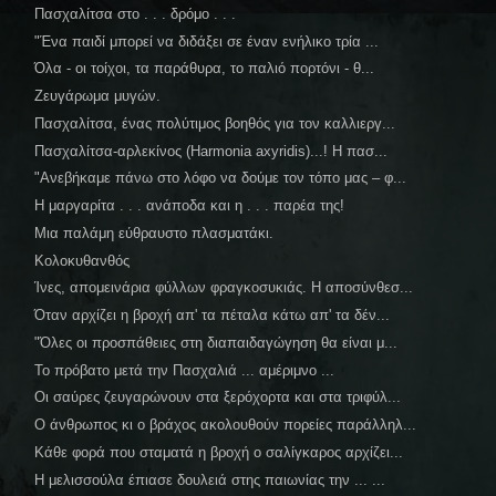
Πασχαλίτσα στο . . . δρόμο . . .
"Ένα παιδί μπορεί να διδάξει σε έναν ενήλικο τρία ...
Όλα - οι τοίχοι, τα παράθυρα, το παλιό πορτόνι - θ...
Ζευγάρωμα μυγών.
Πασχαλίτσα, ένας πολύτιμος βοηθός για τον καλλιεργ...
Πασχαλίτσα-αρλεκίνος (Ηarmonia axyridis)...! Η πασ...
"Ανεβήκαμε πάνω στο λόφο να δούμε τον τόπο μας – φ...
Η μαργαρίτα . . . ανάποδα και η . . . παρέα της!
Μια παλάμη εύθραυστο πλασματάκι.
Κολοκυθανθός
Ίνες, απομεινάρια φύλλων φραγκοσυκιάς. Η αποσύνθεσ...
Όταν αρχίζει η βροχή απ' τα πέταλα κάτω απ' τα δέν...
"Όλες οι προσπάθειες στη διαπαιδαγώγηση θα είναι μ...
Το πρόβατο μετά την Πασχαλιά ... αμέριμνο ...
Οι σαύρες ζευγαρώνουν στα ξερόχορτα και στα τριφύλ...
Ο άνθρωπος κι ο βράχος ακολουθούν πορείες παράλληλ...
Κάθε φορά που σταματά η βροχή ο σαλίγκαρος αρχίζει...
Η μελισσούλα έπιασε δουλειά στης παιωνίας την ... ...