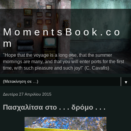
M o m e n t s B o o k . c o
m
"Hope that the voyage is a long one, that the summer
mornings are many, and that you will enter ports for the first
time, with such pleasure and such joy!" (C. Cavafis)
▼
Δευτέρα 27 Απριλίου 2015
Πασχαλίτσα στο . . . δρόμο . . .