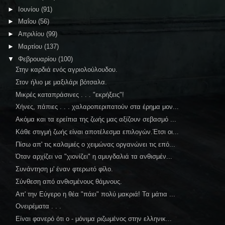
►
Ιουνίου
(91)
►
Μαΐου
(56)
►
Απριλίου
(99)
►
Μαρτίου
(137)
▼
Φεβρουαρίου
(100)
Στην καρδιά ενός αγριολούλουδου.
Στον ήλιο με μαξιλάρι βότσαλα.
Μικρές καταπράσινες . . . "εκρήξεις"!
Χήνες, πάπιες . . . χαλαροπεριπατούν στα έρημα μον...
Ακόμα και τα ερείπια της ζωής μας αξίζουν σεβασμό ...
Κάθε στιγμή ζωής είναι αποτέλεσμα επιλογών.Έτσι οι...
Πίσω απ' τις καλαμιές ο χειμώνας οργανώνει τις επό...
Όταν αρχίζει να "χιονίζει" η αμυγδαλιά τα ανθισμέν...
Συνάντηση μ' έναν φτερωτό φίλο.
Σύνθεση από ανθισμένους θάμνους.
Απ' την Εύγερο η θέα "πάει" πολύ μακριά! Τα μάτια ...
Ονειρέματα . . .
Είναι φανερό ότι ο - μόνιμα ριζωμένος στην ελληνικ...