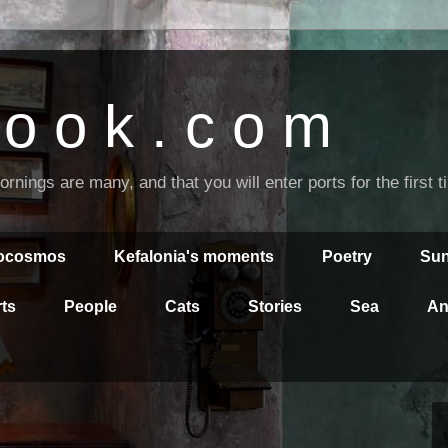
o o k . c o m
nings are many, and that you will enter ports for the first 
rocosmos
Kefalonia's moments
Poetry
Sun
ts
People
Cats
Stories
Sea
An