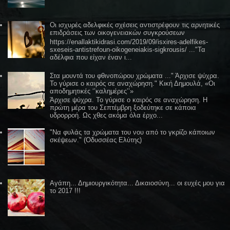
Οι ισχυρές αδελφικές σχέσεις αντιστρέφουν τις αρνητικές
επιδράσεις των οικογενειακών συγκρούσεων
https://enallaktikidrasi.com/2019/09/isxires-adelfikes-
sxeseis-antistrefoun-oikogeneiakis-sigkrousis/ ..."Τα
αδέλφια που είχαν έναν ι...
Στα μουντά του φθινοπώρου χρώματα ..." Άρχισε ψύχρα.
Το γύρισε ο καιρός σε αναχώρηση." Κική Δημουλά, «Οι
αποδημητικές ‘’καλημέρες’’»
Άρχισε ψύχρα. Το γύρισε ο καιρός σε αναχώρηση. Η
πρώτη μέρα του Σεπτέμβρη ξοδεύτηκε σε κάποια
υδρορροή. Ως χθες ακόμα όλα έρχο...
"Να φυλάς τα χρώματα του νου από το γκρίζο κάποιων
σκέψεων." (Οδυσσέας Ελύτης)
Αγάπη... Δημιουργικότητα... Δικαιοσύνη... οι ευχές μου για
το 2017 !!!