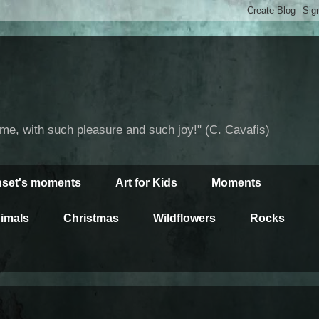
time, with such pleasure and such joy!" (C. Cavafis)
set's moments
Art for Kids
Moments
imals
Christmas
Wildflowers
Rocks