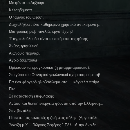
Με φόντο το Ληξούρι.
Κελαηδήματα
Ο "αμνός του Θεού".
Δαχτυλήθρα : ένα καθημερινό χρηστικό αντικείμενο μ...
Μια φυσική μωβ πινελιά, έργο τέχνης!
Τ' αγριολούλουδα είναι τα ποιήματα της φύσης.
Άνθος τριφυλλιού
Αιωνόβιο περνάρι.
Άγριο ζουμπούλι
Ωρίμασαν τα φραγκόσυκα (ή μπαρμπαρόσυκα).
Στο γύρο του Φαναριού γεωλογικοί σχηματισμοί μεταβ...
Για ένα φλογερό ηλιοβασίλεμα στα ... κάγκελα παίρν...
Fire
Σε κατάσταση επιφυλακής
Ανάσα και θετική ενέργεια φύονται από την Ελληνική...
Σαν βεντάλια...
Πίσω απ' τις καλαμιές η ζωή μιας πόλης. (Αργοστόλι...
Ἄνοιξη μ.Χ. - Γιῶργος Σεφέρης " Πάλι μὲ τὴν ἄνοιξη...