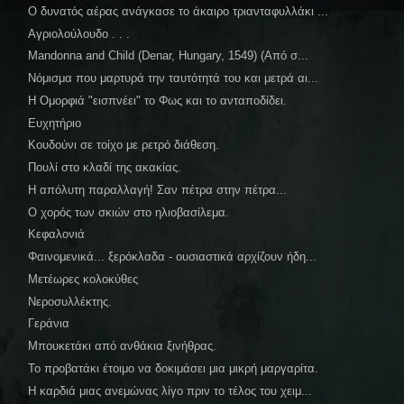
Ο δυνατός αέρας ανάγκασε το άκαιρο τριανταφυλλάκι ...
Αγριολούλουδο . . .
Mandonna and Child (Denar, Hungary, 1549) (Από σ...
Νόμισμα που μαρτυρά την ταυτότητά του και μετρά αι...
Η Ομορφιά "εισπνέει" το Φως και το ανταποδίδει.
Ευχητήριο
Κουδούνι σε τοίχο με ρετρό διάθεση.
Πουλί στο κλαδί της ακακίας.
Η απόλυτη παραλλαγή! Σαν πέτρα στην πέτρα...
Ο χορός των σκιών στο ηλιοβασίλεμα.
Κεφαλονιά
Φαινομενικά... ξερόκλαδα - ουσιαστικά αρχίζουν ήδη...
Μετέωρες κολοκύθες
Νεροσυλλέκτης.
Γεράνια
Μπουκετάκι από ανθάκια ξινήθρας.
Το προβατάκι έτοιμο να δοκιμάσει μια μικρή μαργαρίτα.
Η καρδιά μιας ανεμώνας λίγο πριν το τέλος του χειμ...