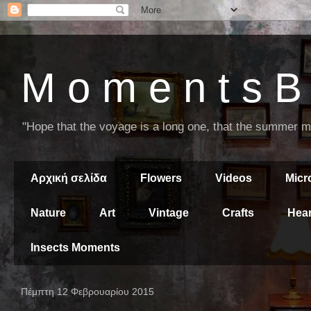
M o m e n t s B 
"Hope that the voyage is a long one, that the summer mor
Αρχική σελίδα
Flowers
Videos
Mic
Nature
Art
Vintage
Crafts
Hear
Insects Moments
Πέμπτη 12 Φεβρουαρίου 2015