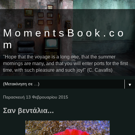
M o m e n t s B o o k . c o
m
"Hope that the voyage is a long one, that the summer
mornings are many, and that you will enter ports for the first
time, with such pleasure and such joy!" (C. Cavafis)
▼
Παρασκευή 13 Φεβρουαρίου 2015
Σαν βεντάλια...