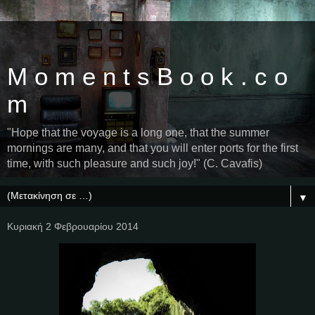
M o m e n t s B o o k . c o
m
"Hope that the voyage is a long one, that the summer
mornings are many, and that you will enter ports for the first
time, with such pleasure and such joy!" (C. Cavafis)
▼
Κυριακή 2 Φεβρουαρίου 2014