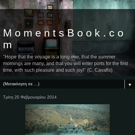
M o m e n t s B o o k . c o
m
"Hope that the voyage is a long one, that the summer
mornings are many, and that you will enter ports for the first
time, with such pleasure and such joy!" (C. Cavafis)
▼
Τρίτη 25 Φεβρουαρίου 2014