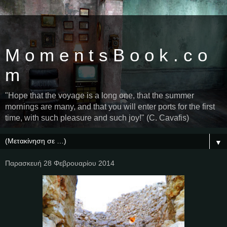
M o m e n t s B o o k . c o
m
"Hope that the voyage is a long one, that the summer
mornings are many, and that you will enter ports for the first
time, with such pleasure and such joy!" (C. Cavafis)
▼
Παρασκευή 28 Φεβρουαρίου 2014