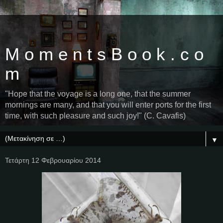
M o m e n t s B o o k . c o
m
"Hope that the voyage is a long one, that the summer
mornings are many, and that you will enter ports for the first
time, with such pleasure and such joy!" (C. Cavafis)
▼
Τετάρτη 12 Φεβρουαρίου 2014