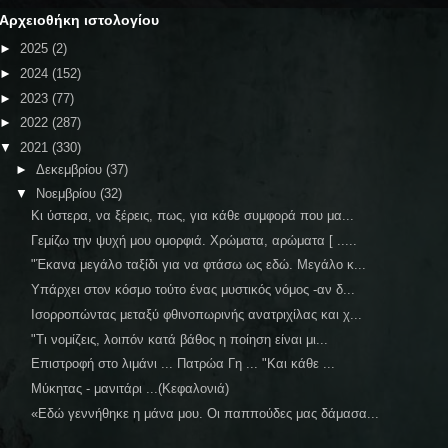
Αρχειοθήκη ιστολογίου
►
2025
(2)
►
2024
(152)
►
2023
(77)
►
2022
(287)
▼
2021
(330)
►
Δεκεμβρίου
(37)
▼
Νοεμβρίου
(32)
Κι ύστερα, να ξέρεις, πως, για κάθε συμφορά που μα...
Γεμίζω την ψυχή μου ομορφιά. Χρώματα, αρώματα [ .....
"Έκανα μεγάλο ταξίδι για να φτάσω ως εδώ. Μεγάλο κ...
Υπάρχει στον κόσμο τούτο ένας μυστικός νόμος -αν δ...
Ισορροπώντας μεταξύ φθινοπωρινής ανατριχίλας και χ...
"Τι νομίζεις, λοιπόν κατά βάθος η ποίηση είναι μι...
Επιστροφή στο λιμάνι ... Πατρώα Γη ... "Και κάθε ...
Μύκητας - μανιτάρι ...(Κεφαλονιά)
«Εδώ γεννήθηκε η μάνα μου. Οι παππούδες μας δάμασα...