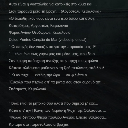
Αυτό είναι η νοσταλγία: να κατοικείς στο κύμα και ...
Στον ταρσανά μετά τη βροχή... (Αργοστόλι, Κεφαλονιά)
«Ο διαισθητικός νους είναι ένα ιερό δώρο και ο λογ...
Καταβόθρες, Αργοστόλι, Κεφαλονιά
Φάρος Αγίων Θεοδώρων, Κεφαλονιά
Dulce Pontes-Canção do Mar (videoclip oficial)
" Οι εποχές δεν νοιάζονται για την παρουσία μας. Έ...
" .. είναι ένα φως γύρω μας και μέσα μας, που δε σ...
Σαν κρυφή υπόσχεση άνοιξης στην αρχή του χειμώνα ....
Κάποια πλάσματα μαθαίνουν τη ζωή πετώντας από λουλ...
" Κι αν τύχει ... εκείνη την ώρα ... να φιλιέται ο...
"Εύκολα που περνώ απ’ τα μάτια σου στον ουρανό απ’...
Σπάσματα, Κεφαλονιά
"Ίσως είναι το μητρικό σου αλάτι που σήμερα μ’ έφε...
Κάτω απ' την Πλάνη των Νερών η Ψυχή της Θάλασσας ...
"Φύλλα δέντρου Φτερά πουλιού Άνεμος Έπειτα θάλασσα...
Κρίταμο στα παραθαλάσσια βράχια.