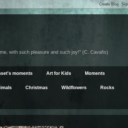
time, with such pleasure and such joy!" (C. Cavafis)
set's moments
Art for Kids
Moments
imals
Christmas
Wildflowers
Rocks