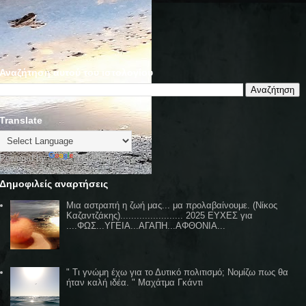
Αναζήτηση αυτού του ιστολογίου
Translate
Powered by
Translate
Δημοφιλείς αναρτήσεις
Μια αστραπή η ζωή μας... μα προλαβαίνουμε. (Νίκος
Καζαντζάκης)....................... 2025 ΕΥΧΕΣ για
....ΦΩΣ...ΥΓΕΙΑ...ΑΓΑΠΗ...ΑΦΘΟΝΙΑ...
" Τι γνώμη έχω για το Δυτικό πολιτισμό; Νομίζω πως θα
ήταν καλή ιδέα. " Μαχάτμα Γκάντι