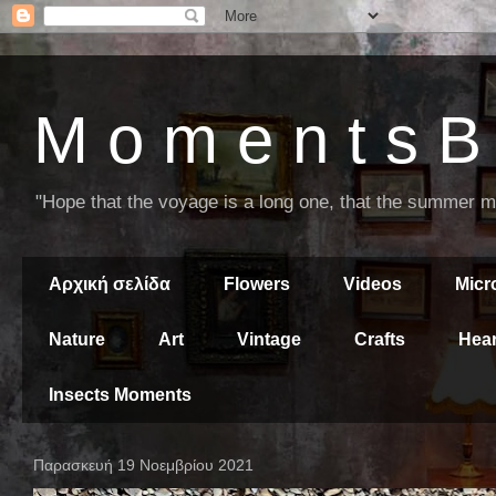
M o m e n t s B 
"Hope that the voyage is a long one, that the summer mor
Αρχική σελίδα
Flowers
Videos
Mic
Nature
Art
Vintage
Crafts
Hear
Insects Moments
Παρασκευή 19 Νοεμβρίου 2021