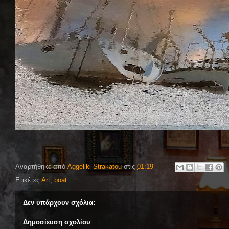
Αναρτήθηκε από
Aggeliki Strakatou
στις
01:19
Ετικέτες
Art
,
boat
Δεν υπάρχουν σχόλια:
Δημοσίευση σχολίου