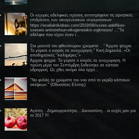
Οι ισχυρές αδελφικές σχέσεις αντιστρέφουν τις αρνητικές
επιδράσεις των οικογενειακών συγκρούσεων
https://enallaktikidrasi.com/2019/09/isxires-adelfikes-
sxeseis-antistrefoun-oikogeneiakis-sigkrousis/ ..."Τα
αδέλφια που είχαν έναν ι...
Στα μουντά του φθινοπώρου χρώματα ..." Άρχισε ψύχρα.
Το γύρισε ο καιρός σε αναχώρηση." Κική Δημουλά, «Οι
αποδημητικές ‘’καλημέρες’’»
Άρχισε ψύχρα. Το γύρισε ο καιρός σε αναχώρηση. Η
πρώτη μέρα του Σεπτέμβρη ξοδεύτηκε σε κάποια
υδρορροή. Ως χθες ακόμα όλα έρχο...
"Να φυλάς τα χρώματα του νου από το γκρίζο κάποιων
σκέψεων." (Οδυσσέας Ελύτης)
Αγάπη... Δημιουργικότητα... Δικαιοσύνη... οι ευχές μου για
το 2017 !!!