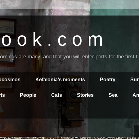
o o k . c o m
nings are many, and that you will enter ports for the first 
rocosmos
Kefalonia's moments
Poetry
Sun
ts
People
Cats
Stories
Sea
An