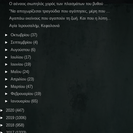
Ο αέναος σιωπηλός χορός των πλασμάτων του βυθού ...
"Να αποχωρίζεσαι τραγούδια που αγάπησες, μέρη που ...
Αγαπάω εκείνους που αγαπούν τη ζωή. Και που η λύπη...
Αγία Ιερουσαλήμ, Κεφαλονιά
►
Οκτωβρίου
(37)
►
Σεπτεμβρίου
(4)
►
Αυγούστου
(6)
►
Ιουλίου
(17)
►
Ιουνίου
(19)
►
Μαΐου
(24)
►
Απριλίου
(23)
►
Μαρτίου
(47)
►
Φεβρουαρίου
(19)
►
Ιανουαρίου
(65)
►
2020
(447)
►
2019
(1006)
►
2018
(958)
►
2017
(1333)